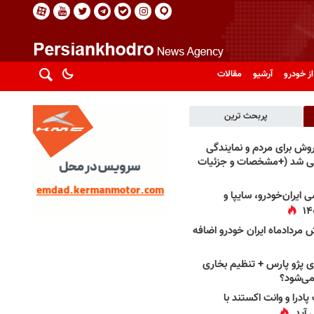
از خودرو
آرشیو
مقالات
پربحث ترین
فروش برای مردم و نمایندگی
فی شد (+مشخصات و جزئیات
 ایران‌خودرو، سایپا و
 مردادماه ایران خودرو اضافه
 پژو پارس + تنظیم بخاری
می‌شود؟
پادرا و وانت اکستند با
 آید