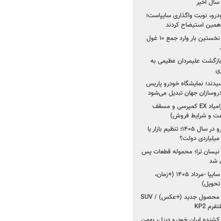
خودرو، نوبت واگذاری سایپاست؛
ی همین استیضاح کردند
۳ خودروساز چینی برای نخستین بار وارد جمع ۱۰ غول
د؛ بازگشت علیمردان عظیمی به
ی
سیدند؛ نمایشگاه خودرو پاریس
شروع فروش اقساطی زامیاد EX کمپرسی و مسقف
راز واردات ۷۵ هزار خودرو در سال ۱۴۰۵؛ تنظیم بازار یا
 نیسان ترا؛ محموله قطعات پس
ان شد
شروع فروش کوییک S سایپا -مرداد ۱۴۰۵ (+زمان،
 تحویل)
کرمان موتور به دنبال ۲ محصول جدید (+عکس) / SUV
رم KP2
شنده ایران خودرو دیزل، بهمن