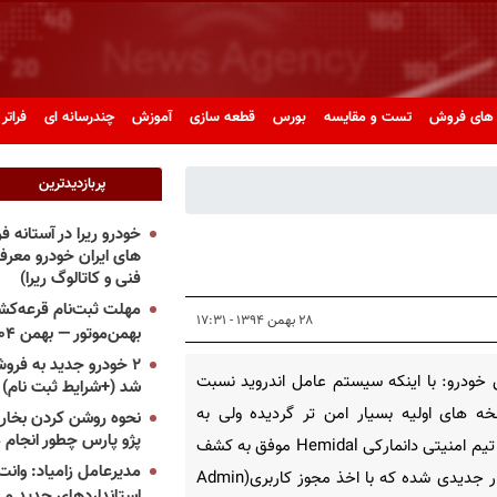
های فروش
تست و مقایسه
بورس
قطعه سازی
آموزش
چندرسانه ای
فراتر 
پربازدیدترین
خودرو ریرا در آستانه 
های ایران خودرو معر
فنی و کاتالوگ ریرا)
مهلت ثبت‌نام قرعه‌کشی
۲۸ بهمن ۱۳۹۴ - ۱۷:۳۱
بهمن‌موتور — بهمن ۱۴۰۴
۲ خودرو جدید به فروش
خودرو: با اینکه سیستم عامل اندروید نسبت
شد (+شرایط ثبت نام)
ه های اولیه بسیار امن تر گردیده ولی به
نحوه روشن کردن بخاری
پژو پارس چطور انجام 
تازگی تیم امنیتی دانمارکی Hemidal موفق به کشف
مدیرعامل زامیاد: وانت 
بد افزار جدیدی شده که با اخذ مجوز کاربری(Admin
استانداردهای جدید می