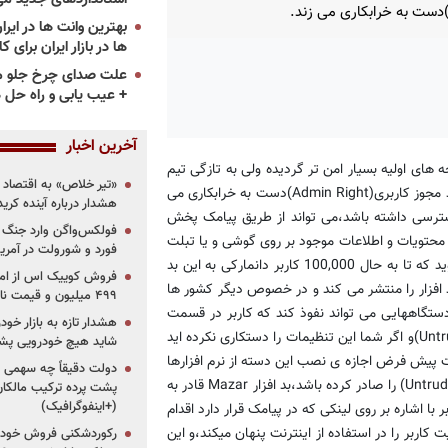
ها در بازار ایران برای ک
علت صدای چرخ جلو م
+ عیب یابی و راه حل 
آخرین اخبار
های اولیه بسیار امن تر گردیده ولی به تازگی تیم
«تیر خلاص» به اقتصاد ا
امنیتی دانمارکی Hemidal موفق به کشف بد افزار جدیدی شده که با اخذ مجوز کاربری(Admin Right)دست به خرابکاری می
هشدار درباره آینده کر
ه ی قسمت ها دسترسی داشته باشد،می تواند از طریق پیامک پخش
فولکس‌واگن وارد جنگ پی
 محتویات و اطلاعات موجود بر روی گوشی و یا تبلت
فورد و شورولت در آمریک
را بدون هشدار به کاربر پاک کند. تیم امنیتی دانمارکی Hemidal می گوید که تا به حال 100,000 کاربر دانمارکی به این بد
بد افزار را منتشر می کند و در خصوص دیگر کشور ها
۴۹۹ میلیون و قیمت نامشخص
یست،البته باید بگوییم که بد افزار Mazar فقط به دستگاههایی می تواند نفوذ کند که کاربر در قسمت
هشدار تازه به بازار خود
تنظیمات اجازه ی نصب نرم افزارهای مشکوک را داده باشد(Untrusted Apps)و اگر شما این تنظیمات را دستکاری نکرده اید
شاید هیچ خودرویی پشت
 پیش فرض اجازه ی نصب این دسته از نرم افزارها
دولت دقیقاً چه سهمی از 
را بلوکه کرده است .اگر گجتی اجازه ی نصب نرم افزارهای مشکوک (Untrudted) را صادر کرده باشد،بد افزار Mazar قادر به
پشت پرده ترکیب مالکان
(+اینفوگرافیک)
ا اشاره بر روی لینکی که در پیامک قرار دارد اقدام
م افزار Tor می کند،و همانطور که می دانید نرم افزار Tor هویت کاربر را در استفاده از اینترنت پنهان میکند،و این
رکوردشکنی فروش خودرو