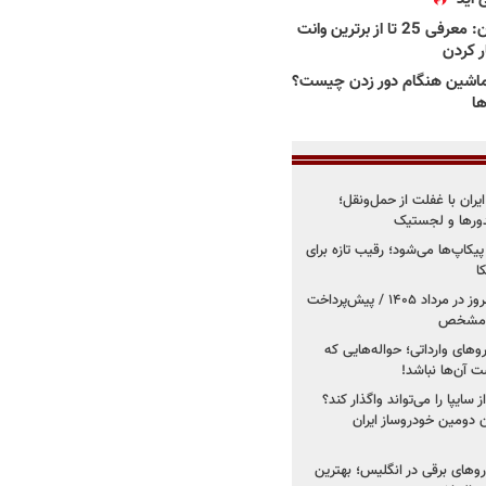
بهترین وانت ها در ایران: معرفی 25 تا از برترین وانت
ار کردن
اشین هنگام دور زدن چیست؟
ها
یران با غفلت از حمل‌ونقل؛
یدورها و لجستیک
کاپ‌ها می‌شود؛ رقیب تازه برای
ا
فروش کوییک اس از امروز در مرداد ۱۴۰۵ / پیش‌پرداخت
روهای وارداتی؛ حواله‌هایی که
 آن‌ها نباشد!
سایپا را می‌تواند واگذار کند؟
 دومین خودروساز ایران
های برقی در انگلیس؛ بهترین