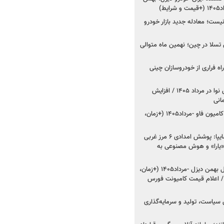
ط)
ت؛ معادله جدید بازار خودرو
وش تسلا در چین؛ نهمین ماه متوالی
اه فراری از خودروسازان چینی
اعلام قیمت جدید پارس نوا در مرداد ۱۴۰۵ / افزایش
شروع فروش کشنده و کامیون فاو -مرداد۱۴۰۵ (+زمان،
مدیرعامل امدادخودروسایپا: پوشش امدادی ۶ مرز غربی
رح اربعین ۱۴۰۵ / «یارا» و هوش مصنوعی به
شروع فروش ۸ محصول بهمن دیزل -مرداد۱۴۰۵ (+زمان،
 اعلام قیمت کامیونت فورس
 سیاست، تولید و سرمایه‌گذاری