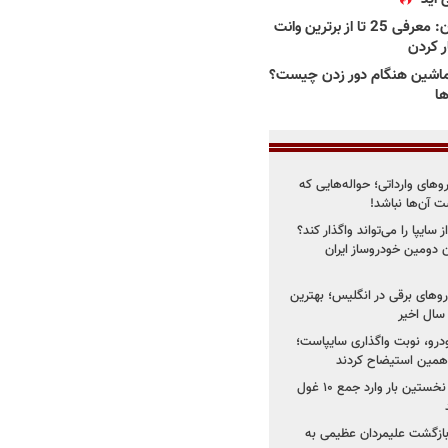
بهترین وانت ها در ایران: معرفی 25 تا از برترین وانت
ار کردن
اشین هنگام دور زدن چیست؟
ها
روهای وارداتی؛ حواله‌هایی که
 آن‌ها نباشد!
سایپا را می‌تواند واگذار کند؟
 دومین خودروساز ایران
های برقی در انگلیس؛ بهترین
خودرو، نوبت واگذاری سایپاست؛
ی همین استیضاح کردند
۳ خودروساز چینی برای نخستین بار وارد جمع ۱۰ غول
د؛ بازگشت علیمردان عظیمی به