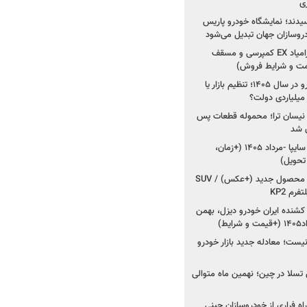
ی
سیدند؛ نمایشگاه خودرو پاریس
شروع فروش اقساطی زامیاد EX کمپرسی و مسقف
راز واردات ۷۵ هزار خودرو در سال ۱۴۰۵؛ تنظیم بازار یا
 نیسان ترا؛ محموله قطعات پس
ان شد
شروع فروش کوییک S سایپا -مرداد ۱۴۰۵ (+زمان،
 تحویل)
کرمان موتور به دنبال ۲ محصول جدید (+عکس) / SUV
رم KP2
شنده ایران خودرو دیزل، بهمن
ط)
ت؛ معادله جدید بازار خودرو
وش تسلا در چین؛ نهمین ماه متوالی
اه فراری از خودروسازان چینی