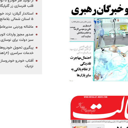
از تولید فنر خودرو تا ت
قلب فنرسازی زر گلپایگا
استاندار گیلان: تردد خو
۵ استان شمالی بلامانع شد
ماشاله وردینی مدیرعا
سبز دولت برای نوسازی 
پیگیری تحویل خودروهای
خدمات سراسری (+راهنم
آفتاب خودرو خودروساز م
نزدیک