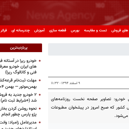
های فروش
تست و مقایسه
بورس
قطعه سازی
آموزش
چندرسانه ای
فراتر 
پربازدیدترین
خودرو ریرا در آستانه 
های ایران خودرو معر
فنی و کاتالوگ ریرا)
مهلت ثبت‌نام قرعه‌کشی
۹ اسفند ۱۳۹۴ - ۱۱:۳۲
بهمن‌موتور — بهمن ۱۴۰۴
۲ خودرو جدید به فروش
 خودرو: تصاویر صفحه نخست روزنامه‌های
شد (+شرایط ثبت نام)
 کشور که صبح امروز در پیشخوان مطبوعات
نحوه روشن کردن بخاری
پژو پارس چطور انجام 
می‌شود.
مدیرعامل زامیاد: وانت 
استانداردهای جدید می