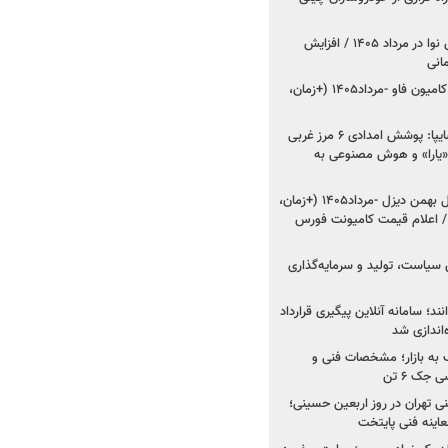
اعلام قیمت جدید پارس نوا در مرداد ۱۴۰۵ / افزایش
شروع فروش کشنده و کامیون فاو -مرداد۱۴۰۵ (+زمان،
مدیرعامل امدادخودروسایپا: پوشش امدادی ۶ مرز غربی
رح اربعین ۱۴۰۵ / «یارا» و هوش مصنوعی به
شروع فروش ۸ محصول بهمن دیزل -مرداد۱۴۰۵ (+زمان،
 اعلام قیمت کامیونت فورس
 سیاست، تولید و سرمایه‌گذاری
نند؛ سامانه آنلاین پیگیری قرارداد
‌اندازی شد
به بازار؛ مشخصات فنی و
جک ۶ تن
اینه فنی تهران در روز اربعین حسینی؛
عاینه فنی پایتخت