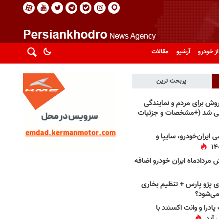
از خودرو
آرشیو
مقالات
پربحث ترین
فروش برای مردم و نمایندگی
فی شد (+مشخصات و جزئیات
 ایران‌خودرو، سایپا و
 مردادماه ایران خودرو اضافه
 پژو پارس + تنظیم بخاری
می‌شود؟
پادرا و وانت اکستند با
 آید