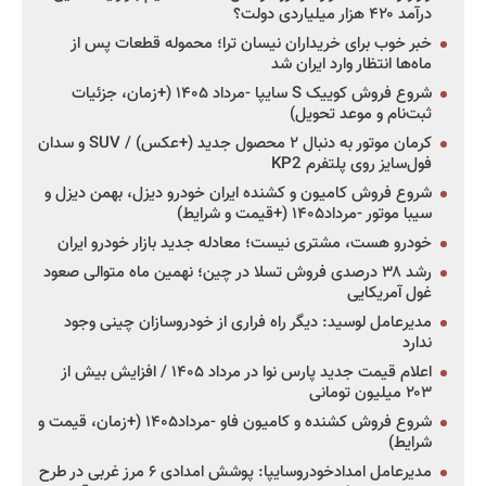
درآمد ۴۲۰ هزار میلیاردی دولت؟
خبر خوب برای خریداران نیسان ترا؛ محموله قطعات پس از
ماه‌ها انتظار وارد ایران شد
شروع فروش کوییک S سایپا -مرداد ۱۴۰۵ (+زمان، جزئیات
ثبت‌نام و موعد تحویل)
کرمان موتور به دنبال ۲ محصول جدید (+عکس) / SUV و سدان
فول‌سایز روی پلتفرم KP2
شروع فروش کامیون و کشنده ایران خودرو دیزل، بهمن دیزل و
سیبا موتور -مرداد۱۴۰۵ (+قیمت و شرایط)
خودرو هست، مشتری نیست؛ معادله جدید بازار خودرو ایران
رشد ۳۸ درصدی فروش تسلا در چین؛ نهمین ماه متوالی صعود
غول آمریکایی
مدیرعامل لوسید: دیگر راه فراری از خودروسازان چینی وجود
ندارد
اعلام قیمت جدید پارس نوا در مرداد ۱۴۰۵ / افزایش بیش از
۲۰۳ میلیون تومانی
شروع فروش کشنده و کامیون فاو -مرداد۱۴۰۵ (+زمان، قیمت و
شرایط)
مدیرعامل امدادخودروسایپا: پوشش امدادی ۶ مرز غربی در طرح