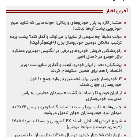
آخرین اخبار
هشدار تازه به بازار خودروهای وارداتی؛ حواله‌هایی که شاید هیچ
خودرویی پشت آن‌ها نباشد!
دولت دقیقاً چه سهمی از سایپا را می‌تواند واگذار کند؟ پشت پرده
ترکیب مالکان دومین خودروساز ایران (+اینفوگرافیک)
رکوردشکنی فروش خودروهای برقی در انگلیس؛ بهترین عملکرد
بازار خودرو در ۶ سال اخیر
پزشکیان: بعد از ایران‌خودرو، نوبت واگذاری سایپاست؛ وزیر
اقتصاد را هم برای همین استیضاح کردند
۳ خودروساز چینی برای نخستین بار وارد جمع ۱۰ غول
خودروسازی جهان شدند
از ایران‌خودرو تا زامیاد؛ بازگشت علیمردان عظیمی به راس
مدیریت خودروسازی
چینی‌ها به قلب اروپا رسیدند؛ نمایشگاه خودرو پاریس ۲۰۲۶ به
میدان نبرد خودروسازان جهان تبدیل می‌شود
شروع فروش اقساطی زامیاد EX کمپرسی و مسقف -مرداد۱۴۰۵
(+زمان، قیمت و شرایط فروش)
راز واردات ۷۵ هزار خودرو در سال ۱۴۰۵؛ تنظیم بازار یا تضمین