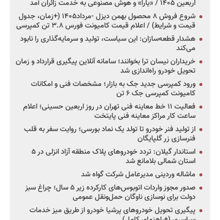
اربعین ۱۴۰۵ / «یارا» و هوش مصنوعی به خدمت زائران آمد
شروع فروش ۸ محصول بهمن دیزل -مرداد۱۴۰۵ (+زمان، جدول
قیمت و شرایط) / اعلام قیمت کامیونت فورس ۳.۸ تن کمپرسی
هشدار قطعه‌سازان: این سیاست، تولید و سرمایه‌گذاری را نابود
می‌کند
خریداران نیسان ترا بخوانند؛ سامانه آنلاین پیگیری قرارداد و زمان
تحویل خودرو راه‌اندازی شد
ورود کمپرسی جدید جک به بازار؛ مشخصات فنی و امکانات
کامیونت کمپرسی جک ۶ تن
فعالیت ۱۱ خط معاینه فنی تهران در روز اربعین حسینی؛ اعلام
ساعت کار مراکز معاینه فنی پایتخت
از تولید فنر خودرو تا تولد یک نماد بورسی؛ روایت سفر به قلب
فنرسازی زر گلپایگان
استاندار گیلان: تردد خودروهای پلاک منطقه آزاد انزلی در ۵
استان شمالی بلامانع شد
ماشاله وردینی مدیرعامل شرکت گواه شد
صدور مجوز واردات اتوبوس‌های کارکرده زیر ۵ سال؛ چراغ سبز
دولت برای نوسازی ناوگان حمل‌ونقل عمومی
پیگیری تحویل خودروهای پرشیا خودرو از طریق میز خدمات
سراسری (+راهنمای کامل)