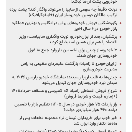
خودرویی پشت آن‌ها نباشد!
دولت دقیقاً چه سهمی از سایپا را می‌تواند واگذار کند؟ پشت پرده
ترکیب مالکان دومین خودروساز ایران (+اینفوگرافیک)
رکوردشکنی فروش خودروهای برقی در انگلیس؛ بهترین عملکرد
بازار خودرو در ۶ سال اخیر
پزشکیان: بعد از ایران‌خودرو، نوبت واگذاری سایپاست؛ وزیر
اقتصاد را هم برای همین استیضاح کردند
۳ خودروساز چینی برای نخستین بار وارد جمع ۱۰ غول
خودروسازی جهان شدند
از ایران‌خودرو تا زامیاد؛ بازگشت علیمردان عظیمی به راس
مدیریت خودروسازی
چینی‌ها به قلب اروپا رسیدند؛ نمایشگاه خودرو پاریس ۲۰۲۶ به
میدان نبرد خودروسازان جهان تبدیل می‌شود
شروع فروش اقساطی زامیاد EX کمپرسی و مسقف -مرداد۱۴۰۵
(+زمان، قیمت و شرایط فروش)
راز واردات ۷۵ هزار خودرو در سال ۱۴۰۵؛ تنظیم بازار یا تضمین
درآمد ۴۲۰ هزار میلیاردی دولت؟
خبر خوب برای خریداران نیسان ترا؛ محموله قطعات پس از
ماه‌ها انتظار وارد ایران شد
شروع فروش کوییک S سایپا -مرداد ۱۴۰۵ (+زمان، جزئیات