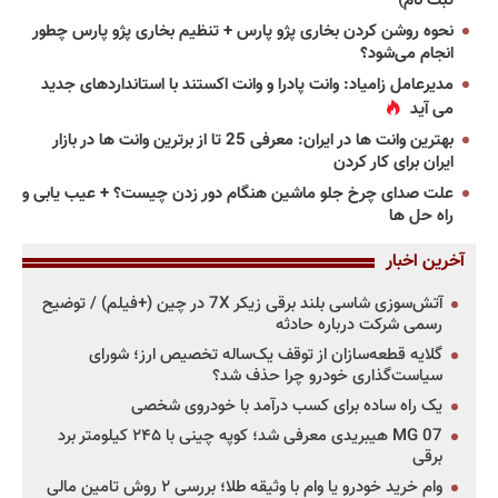
ثبت نام)
نحوه روشن کردن بخاری پژو پارس + تنظیم بخاری پژو پارس چطور
انجام می‌شود؟
مدیرعامل زامیاد: وانت پادرا و وانت اکستند با استانداردهای جدید
می آید
بهترین وانت ها در ایران: معرفی 25 تا از برترین وانت ها در بازار
ایران برای کار کردن
علت صدای چرخ جلو ماشین هنگام دور زدن چیست؟ + عیب یابی و
راه حل ها
آخرین اخبار
آتش‌سوزی شاسی بلند برقی زیکر 7X در چین (+فیلم) / توضیح
رسمی شرکت درباره حادثه
گلایه قطعه‌سازان از توقف یک‌ساله تخصیص ارز؛ شورای
سیاست‌گذاری خودرو چرا حذف شد؟
یک راه ساده برای کسب درآمد با خودروی شخصی
MG 07 هیبریدی معرفی شد؛ کوپه چینی با ۲۴۵ کیلومتر برد
برقی
وام خرید خودرو یا وام با وثیقه طلا؛ بررسی ۲ روش تامین مالی