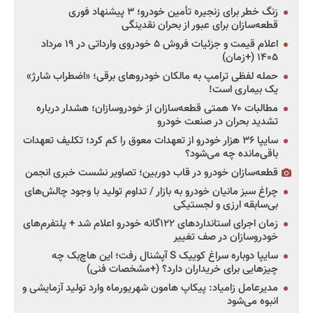
زنگ خطر برای زنجیره تأمین خودرو؛ ۳ پیشنهاد فوری
قطعه‌سازان برای عبور از بحران نقدینگی
اعلام قیمت و جزئیات فروش ۵ خودروی وارداتی در ۱۹ مرداد
۱۴۰۵ (+زمان)
حمله لفظی ترامپ به مالکان خودروهای برقی؛ «اضطراب شارژ»
یک بیماری است!
مطالبات ۷۰ همتی قطعه‌سازان از خودروسازان؛ هشدار درباره
تشدید بحران در صنعت خودرو
سایپا ۳۶ هزار خودرو از تعهدات معوق را کم کرد؛ تکلیف تعهدات
باقی‌مانده چه می‌شود؟
قطعه‌سازان خودرو در قاب دوربین؛ تصاویر نشست خبری انجمن
چراغ سبز مانیان خودرو به بازار / تداوم تولید با وجود چالش‌های
بی‌سابقه ارزی و لجستیکی
زمان اجرای استانداردهای ۱۲۲گانه خودرو اعلام شد + پلتفرم‌های
خودروسازان در صف تغییر
سایپا دوباره سراغ کوییک S آپشنال رفت؛ این هاچ‌بک چه
چیزهایی برای خریداران دارد؟ (+مشخصات فنی)
مدیرعامل زامیاد: پیکاپ هامون شهریورماه وارد تولید آزمایشی و
انبوه می‌شود