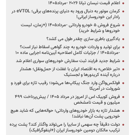
اعلام قیمت نیسان تیانا ۲۰۲۶ -مرداد۱۴۰۵
کرمان موتور به دنبال ورود به دنیای پرنده‌های برقی؛ eVTOL در
رادار این خودروساز ایرانی!
شروع فروش ۵ خودرو وارداتی -مرداد۱۴۰۵ (+زمان، لیست
خودروها و شرایط خرید)
یادگیری باطری سازی چقدر طول می کشد؟
برای تولید و واردات خودرو به چند گواهی اسقاط نیاز است؟
-مرداد۱۴۰۵ / جزئیات کامل اصلاحیه آیین‌نامه اجرایی ماده ۱۰
شرایط جدید فرایند ثبت سفارش خودروهای سواری اعلام شد
«تیر خلاص» به اقتصاد ایران با غفلت از حمل‌ونقل؛ هشدار
درباره آینده کریدورها و لجستیک
فولکس‌واگن وارد جنگ پیکاپ‌ها می‌شود؛ رقیب تازه برای فورد و
شورولت در آمریکا
فروش کوییک اس از امروز در مرداد ۱۴۰۵ / پیش‌پرداخت ۴۹۹
میلیون و قیمت نامشخص
هشدار تازه به بازار خودروهای وارداتی؛ حواله‌هایی که شاید هیچ
خودرویی پشت آن‌ها نباشد!
دولت دقیقاً چه سهمی از سایپا را می‌تواند واگذار کند؟ پشت پرده
ترکیب مالکان دومین خودروساز ایران (+اینفوگرافیک)