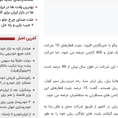
ها در بازار ایران برای ک
علت صدای چرخ جلو م
+ عیب یابی و راه حل 
آخرین اخبار
«محمد خان احمدی» روز یکشنبه در گفت وگو با خبرنگاران افزود: بلیت قطارهای 10 شرکت
هشدار تازه به بازار خود
تحت پوشش این مجموعه ریلی در سطح کشور در هفته در بیش از یک هزار و 400 آژانس عرضه می شود، اما شرکت
شاید هیچ خودرویی پشت
دولت دقیقاً چه سهمی از 
پشت پرده ترکیب مالکان
وی اظهار داشت: میانگین ضریب اشغال صندلی واگن های زیر مجموعه این شرکت در طول سال بیش از 88 درصد است
(+اینفوگرافیک)
رکوردشکنی فروش خودرو
یا ریل، ریل ترابر سبا، رعد تبریز،ریل سیر کوثر،
عملکرد بازار خودرو در ۶ سال اخیر
جوپار، هستیا و راه آهن حمل و نقل 10 شرکت زیر مجموعه سفیر ریل هستند، گفت: 15 درصد بلیت قطارهای این
پزشکیان: بعد از ایران‌
وزیر اقتصاد را هم برا
دی، تا اواخر سال 1388 بلیت های این 10 شرکت ریلی در کشور از طریق شرکت حمل و نقل رجا به
خودروسازی جهان شدند
گرفتند بلیت های ناوگان ریلی خود را به طور
از ایران‌خودرو تا زامیا