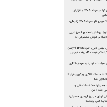
اعلام قیمت جدید پارس نوا در مرداد ۱۴۰۵ / افزایش
شروع فروش کشنده و کامیون فاو -مرداد۱۴۰۵ (+زمان،
مدیرعامل امدادخودروسایپا: پوشش امدادی ۶ مرز غربی
رح اربعین ۱۴۰۵ / «یارا» و هوش مصنوعی به
شروع فروش ۸ محصول بهمن دیزل -مرداد۱۴۰۵ (+زمان،
 اعلام قیمت کامیونت فورس
 سیاست، تولید و سرمایه‌گذاری
نند؛ سامانه آنلاین پیگیری قرارداد
‌اندازی شد
به بازار؛ مشخصات فنی و
جک ۶ تن
اینه فنی تهران در روز اربعین حسینی؛
عاینه فنی پایتخت