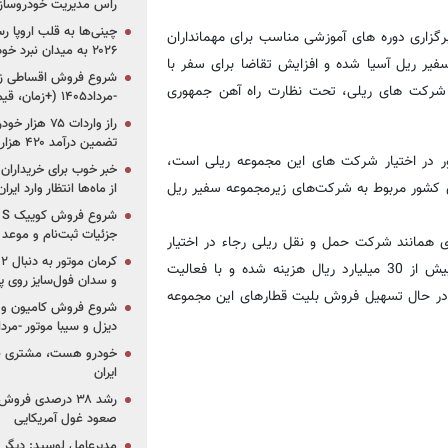
راس مدیریت خودروساز
چینی‌ها به قلب اروپا ر
گزاری دوره های آموزشی مناسب برای مهمانداران
۲۰۲۶ به میدان نبرد خودروسازان جهان تبدیل می‌شود
ر ریل آسیا شده و افزایش تقاضا برای سفر با
کرد این شرکت های ریلی، تحت نظارت راه آهن جمهوری
-مرداد۱۴۰۵ (+زمان، قیمت و شرایط فروش)
تضمین درآمد ۴۲۰ هزار میلیاردی دولت؟
واگن های مسافری کشور در اختیار شرکت های این مجموعه ریلی است،
خبر خوب برای خریداران
نقل ریلی مسافری کشور مربوط به شرکت‌های زیرمجموعه سفیر ریل
از ماه‌ها انتظار وارد ایر
جزئیات ثبت‌نام و موعد
ای همانند شرکت حمل و نقل ریلی رجاء در اختیار
ندارد، گفت: همه واگن‌های ما چهار تخته هستند و برای هر واگن بیش از 30 میلیارد ریال هزینه شده و با فعالیت
و سدان فول‌سایز روی پلتف
 در برخی از مسیرها در حال تسهیل فروش بلیت قطارهای این مجموعه
شروع فروش کامیون و ک
دیزل و سیبا موتور -مرداد۱۴۰۵ (+قیمت و شرای
خودرو هست، مشتری نیس
ایران
رشد ۳۸ درصدی فر
صعود غول آمریکایی
مدیرعامل لوسید: دیگر ر