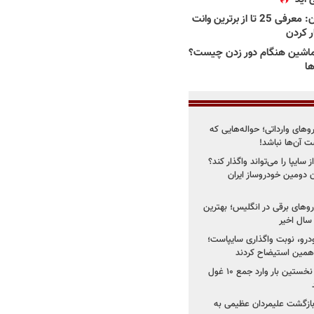
بهترین وانت ها در ایران: معرفی 25 تا از برترین وانت
ار کردن
اشین هنگام دور زدن چیست؟
ها
روهای وارداتی؛ حواله‌هایی که
 آن‌ها نباشد!
سایپا را می‌تواند واگذار کند؟
 دومین خودروساز ایران
های برقی در انگلیس؛ بهترین
خودرو، نوبت واگذاری سایپاست؛
ی همین استیضاح کردند
۳ خودروساز چینی برای نخستین بار وارد جمع ۱۰ غول
د؛ بازگشت علیمردان عظیمی به