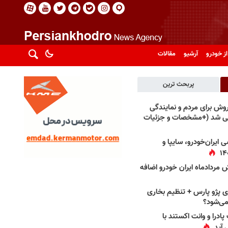
از خودرو
آرشیو
مقالات
پربحث ترین
فروش برای مردم و نمایندگی
فی شد (+مشخصات و جزئیات
 ایران‌خودرو، سایپا و
 مردادماه ایران خودرو اضافه
 پژو پارس + تنظیم بخاری
می‌شود؟
پادرا و وانت اکستند با
 آید