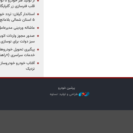
از تولید فنر خودرو تا ت
قلب فنرسازی زر گلپایگا
استاندار گیلان: تردد خو
۵ استان شمالی بلامانع شد
ماشاله وردینی مدیرعا
سبز دولت برای نوسازی 
پیگیری تحویل خودروهای
خدمات سراسری (+راهنم
آفتاب خودرو خودروساز م
نزدیک
پرشین خودرو
طراحی و تولید: نستوه