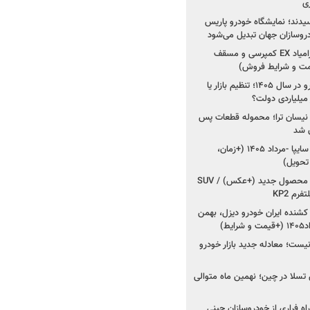
ی
سیدند؛ نمایشگاه خودرو پاریس
شروع فروش اقساطی زامیاد EX کمپرسی و مسقف
راز واردات ۷۵ هزار خودرو در سال ۱۴۰۵؛ تنظیم بازار یا
 نیسان ترا؛ محموله قطعات پس
ان شد
شروع فروش کوییک S سایپا -مرداد ۱۴۰۵ (+زمان،
 تحویل)
کرمان موتور به دنبال ۲ محصول جدید (+عکس) / SUV
رم KP2
شنده ایران خودرو دیزل، بهمن
ط)
ت؛ معادله جدید بازار خودرو
وش تسلا در چین؛ نهمین ماه متوالی
اه فراری از خودروسازان چینی