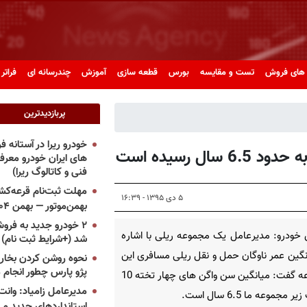
های فروش
تست و مقایسه
بورس
قطعه سازی
آموزش
چندرسانه ای
فراتر 
پربازدیدترین
خودرو ریرا در آستانه 
های ایران خودرو معر
فنی و کاتالوگ ریرا)
مهلت ثبت‌نام قرعه‌کشی
۵ دی ۱۳۹۵ - ۱۶:۳۹
بهمن‌موتور — بهمن ۱۴۰۴
۲ خودرو جدید به فروش
خودرو: مدیرعامل یک مجموعه ریلی با اشاره
شد (+شرایط ثبت نام)
نگین عمر ناوگان حمل و نقل ریلی مسافری این
نحوه روشن کردن بخاری
پژو پارس چطور انجام 
مجموعه گفت: میانگین سن واگن های چهار تخته 10
مدیرعامل زامیاد: وانت 
مجموعه ما 6.5 سال است.
استانداردهای جدید می