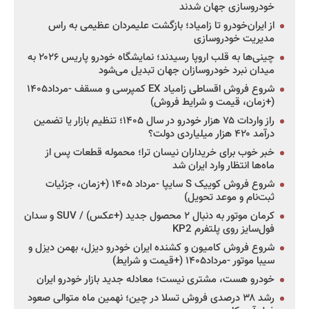
خودروسازی جهان شدند
از ایران‌خودرو تا زامیاد؛ بازگشت علیمردان عظیمی به راس
مدیریت خودروسازی
چینی‌ها به قلب اروپا رسیدند؛ نمایشگاه خودرو پاریس ۲۰۲۶ به
میدان نبرد خودروسازان جهان تبدیل می‌شود
شروع فروش اقساطی زامیاد EX کمپرسی و مسقف -مرداد۱۴۰۵
(+زمان، قیمت و شرایط فروش)
راز واردات ۷۵ هزار خودرو در سال ۱۴۰۵؛ تنظیم بازار یا تضمین
درآمد ۴۲۰ هزار میلیاردی دولت؟
خبر خوب برای خریداران نیسان ترا؛ محموله قطعات پس از
ماه‌ها انتظار وارد ایران شد
شروع فروش کوییک S سایپا -مرداد ۱۴۰۵ (+زمان، جزئیات
ثبت‌نام و موعد تحویل)
کرمان موتور به دنبال ۲ محصول جدید (+عکس) / SUV و سدان
فول‌سایز روی پلتفرم KP2
شروع فروش کامیون و کشنده ایران خودرو دیزل، بهمن دیزل و
سیبا موتور -مرداد۱۴۰۵ (+قیمت و شرایط)
خودرو هست، مشتری نیست؛ معادله جدید بازار خودرو ایران
رشد ۳۸ درصدی فروش تسلا در چین؛ نهمین ماه متوالی صعود