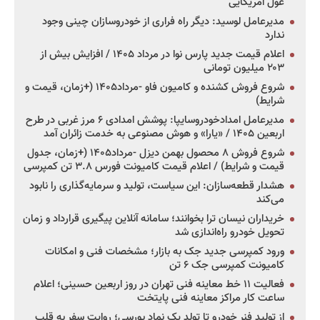
غول آمریکایی
مدیرعامل لوسید: دیگر راه فراری از خودروسازان چینی وجود
ندارد
اعلام قیمت جدید پارس نوا در مرداد ۱۴۰۵ / افزایش بیش از
۲۰۳ میلیون تومانی
شروع فروش کشنده و کامیون فاو -مرداد۱۴۰۵ (+زمان، قیمت و
شرایط)
مدیرعامل امدادخودروسایپا: پوشش امدادی ۶ مرز غربی در طرح
اربعین ۱۴۰۵ / «یارا» و هوش مصنوعی به خدمت زائران آمد
شروع فروش ۸ محصول بهمن دیزل -مرداد۱۴۰۵ (+زمان، جدول
قیمت و شرایط) / اعلام قیمت کامیونت فورس ۳.۸ تن کمپرسی
هشدار قطعه‌سازان: این سیاست، تولید و سرمایه‌گذاری را نابود
می‌کند
خریداران نیسان ترا بخوانند؛ سامانه آنلاین پیگیری قرارداد و زمان
تحویل خودرو راه‌اندازی شد
ورود کمپرسی جدید جک به بازار؛ مشخصات فنی و امکانات
کامیونت کمپرسی جک ۶ تن
فعالیت ۱۱ خط معاینه فنی تهران در روز اربعین حسینی؛ اعلام
ساعت کار مراکز معاینه فنی پایتخت
از تولید فنر خودرو تا تولد یک نماد بورسی؛ روایت سفر به قلب