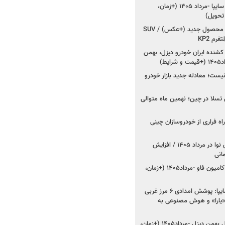
شروع فروش کوییک S سایپا -مرداد ۱۴۰۵ (+زمان،
 تحویل)
کرمان موتور به دنبال ۲ محصول جدید (+عکس) / SUV
رم KP2
شنده ایران خودرو دیزل، بهمن
ط)
ت؛ معادله جدید بازار خودرو
وش تسلا در چین؛ نهمین ماه متوالی
اه فراری از خودروسازان چینی
اعلام قیمت جدید پارس نوا در مرداد ۱۴۰۵ / افزایش
شروع فروش کشنده و کامیون فاو -مرداد۱۴۰۵ (+زمان،
مدیرعامل امدادخودروسایپا: پوشش امدادی ۶ مرز غربی
رح اربعین ۱۴۰۵ / «یارا» و هوش مصنوعی به
شروع فروش ۸ محصول بهمن دیزل -مرداد۱۴۰۵ (+زمان،