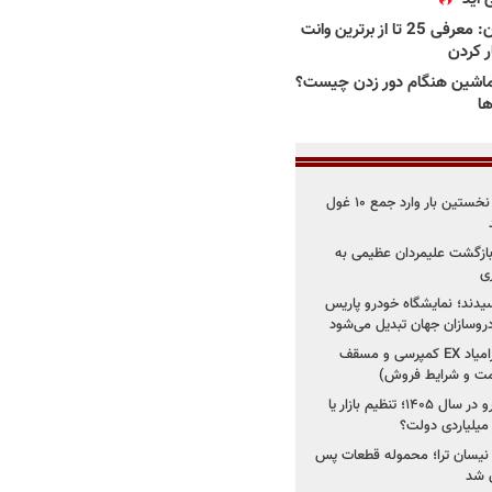
بهترین وانت ها در ایران: معرفی 25 تا از برترین وانت
ار کردن
اشین هنگام دور زدن چیست؟
ها
۳ خودروساز چینی برای نخستین بار وارد جمع ۱۰ غول
د؛ بازگشت علیمردان عظیمی به
ی
سیدند؛ نمایشگاه خودرو پاریس
شروع فروش اقساطی زامیاد EX کمپرسی و مسقف
راز واردات ۷۵ هزار خودرو در سال ۱۴۰۵؛ تنظیم بازار یا
 نیسان ترا؛ محموله قطعات پس
ان شد