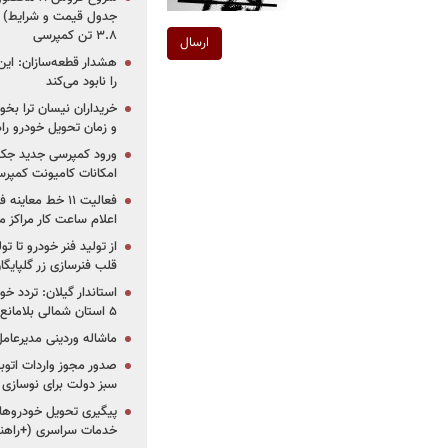
جدول قیمت و شرایط) /
۳.۸ تن کمپرسی
ارسال
هشدار قطعه‌سازان: این
را نابود می‌کند
خریداران نیسان ترا بخوا
و زمان تحویل خودرو راه
ورود کمپرسی جدید جک 
امکانات کامیونت کمپرسی 
فعالیت ۱۱ خط مع
اعلام ساعت کار مراکز م
از تولید فنر خودرو تا ت
قلب فنرسازی زر گلپایگا
استاندار گیلان: تردد خو
۵ استان شمالی بلامانع شد
ماشاله وردینی مدیرعا
سبز دولت برای نوسازی 
پیگیری تحویل خودروهای
خدمات سراسری (+راهنم