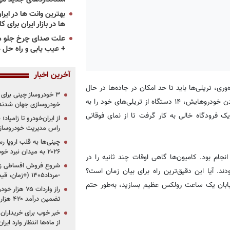
ها در بازار ایران برای ک
علت صدای چرخ جلو م
+ عیب یابی و راه حل 
آخرین اخبار
ری، تریلی‌ها باید تا حد امکان در جاده‌ها در حال
حرکت باشند؛ از این‌رو اسکانیا برای نمایش عملکرد و قابل اطمینان بودن خودروهایش، ۱۴ دستگاه از تریلی‌های خود را به
خودروسازی جهان شدند
ت مدور در یک فرودگاه خالی به کار گرفت تا از نمای فوقانی
از ایران‌خودرو تا زامیا
راس مدیریت خودروساز
چینی‌ها به قلب اروپا ر
۲۰۲۶ به میدان نبرد خودروسازان جهان تبدیل می‌شود
ای ۲۲ ساعت متوالی در حال انجام بود. کامیون‌ها گاهی اوقات چند ثانیه را در
. آیا این دقیق‌ترین راه برای بیان زمان است؟
-مرداد۱۴۰۵ (+زمان، قیمت و شرایط فروش)
ر بیابان یک ساعت رولکس عظیم بسازید، به‌طور حتم
تضمین درآمد ۴۲۰ هزار میلیاردی دولت؟
خبر خوب برای خریداران
از ماه‌ها انتظار وارد ایر