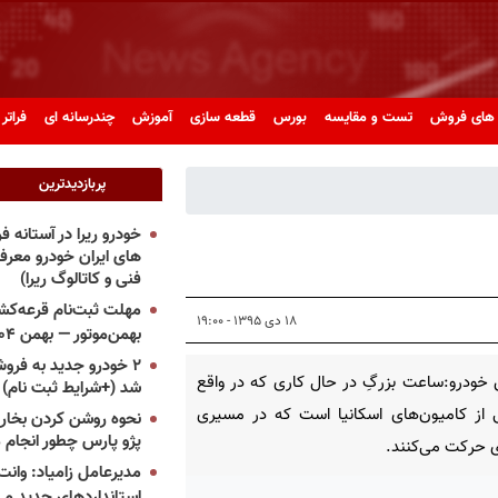
های فروش
تست و مقایسه
بورس
قطعه سازی
آموزش
چندرسانه ای
فراتر 
پربازدیدترین
خودرو ریرا در آستانه 
های ایران خودرو معر
فنی و کاتالوگ ریرا)
مهلت ثبت‌نام قرعه‌کشی
۱۸ دی ۱۳۹۵ - ۱۹:۰۰
بهمن‌موتور — بهمن ۱۴۰۴
۲ خودرو جدید به فروش
خودرو:ساعت بزرگِ در حال کاری که در واقع
شد (+شرایط ثبت نام)
ی از کامیون‌‌های اسکانیا است که در مسیری
نحوه روشن کردن بخاری
پژو پارس چطور انجام 
ای حرکت می‌کنند.
مدیرعامل زامیاد: وانت 
استانداردهای جدید می