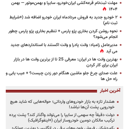
مهلت ثبت‌نام قرعه‌کشی ایران‌خودرو، سایپا و بهمن‌موتور — بهمن
۱۴۰۴
۲ خودرو جدید به فروش مردادماه ایران خودرو اضافه شد (+شرایط
ثبت نام)
نحوه روشن کردن بخاری پژو پارس + تنظیم بخاری پژو پارس چطور
انجام می‌شود؟
مدیرعامل زامیاد: وانت پادرا و وانت اکستند با استانداردهای جدید
می آید
بهترین وانت ها در ایران: معرفی 25 تا از برترین وانت ها در بازار
ایران برای کار کردن
علت صدای چرخ جلو ماشین هنگام دور زدن چیست؟ + عیب یابی و
راه حل ها
آخرین اخبار
هشدار تازه به بازار خودروهای وارداتی؛ حواله‌هایی که شاید هیچ
خودرویی پشت آن‌ها نباشد!
دولت دقیقاً چه سهمی از سایپا را می‌تواند واگذار کند؟ پشت پرده
ترکیب مالکان دومین خودروساز ایران (+اینفوگرافیک)
رکوردشکنی فروش خودروهای برقی در انگلیس؛ بهترین عملکرد