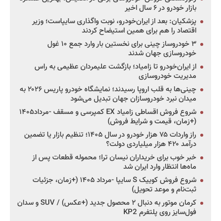
بازار خودرو در ۶ سال اخیر
پزشکیان: بعد از ایران‌خودرو، نوبت واگذاری سایپاست؛ وزیر
اقتصاد را هم برای همین استیضاح کردند
۳ خودروساز چینی برای نخستین بار وارد جمع ۱۰ غول
خودروسازی جهان شدند
از ایران‌خودرو تا زامیاد؛ بازگشت علیمردان عظیمی به راس
مدیریت خودروسازی
چینی‌ها به قلب اروپا رسیدند؛ نمایشگاه خودرو پاریس ۲۰۲۶ به
میدان نبرد خودروسازان جهان تبدیل می‌شود
شروع فروش اقساطی زامیاد EX کمپرسی و مسقف -مرداد۱۴۰۵
(+زمان، قیمت و شرایط فروش)
راز واردات ۷۵ هزار خودرو در سال ۱۴۰۵؛ تنظیم بازار یا تضمین
درآمد ۴۲۰ هزار میلیاردی دولت؟
خبر خوب برای خریداران نیسان ترا؛ محموله قطعات پس از
ماه‌ها انتظار وارد ایران شد
شروع فروش کوییک S سایپا -مرداد ۱۴۰۵ (+زمان، جزئیات
ثبت‌نام و موعد تحویل)
کرمان موتور به دنبال ۲ محصول جدید (+عکس) / SUV و سدان
فول‌سایز روی پلتفرم KP2