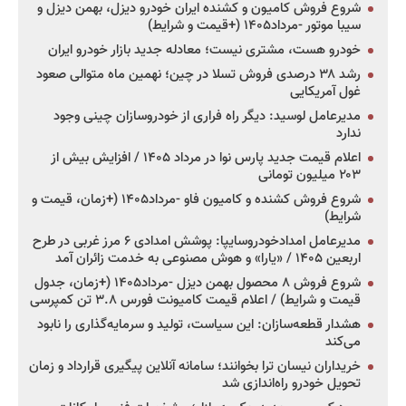
شروع فروش کامیون و کشنده ایران خودرو دیزل، بهمن دیزل و
سیبا موتور -مرداد۱۴۰۵ (+قیمت و شرایط)
خودرو هست، مشتری نیست؛ معادله جدید بازار خودرو ایران
رشد ۳۸ درصدی فروش تسلا در چین؛ نهمین ماه متوالی صعود
غول آمریکایی
مدیرعامل لوسید: دیگر راه فراری از خودروسازان چینی وجود
ندارد
اعلام قیمت جدید پارس نوا در مرداد ۱۴۰۵ / افزایش بیش از
۲۰۳ میلیون تومانی
شروع فروش کشنده و کامیون فاو -مرداد۱۴۰۵ (+زمان، قیمت و
شرایط)
مدیرعامل امدادخودروسایپا: پوشش امدادی ۶ مرز غربی در طرح
اربعین ۱۴۰۵ / «یارا» و هوش مصنوعی به خدمت زائران آمد
شروع فروش ۸ محصول بهمن دیزل -مرداد۱۴۰۵ (+زمان، جدول
قیمت و شرایط) / اعلام قیمت کامیونت فورس ۳.۸ تن کمپرسی
هشدار قطعه‌سازان: این سیاست، تولید و سرمایه‌گذاری را نابود
می‌کند
خریداران نیسان ترا بخوانند؛ سامانه آنلاین پیگیری قرارداد و زمان
تحویل خودرو راه‌اندازی شد