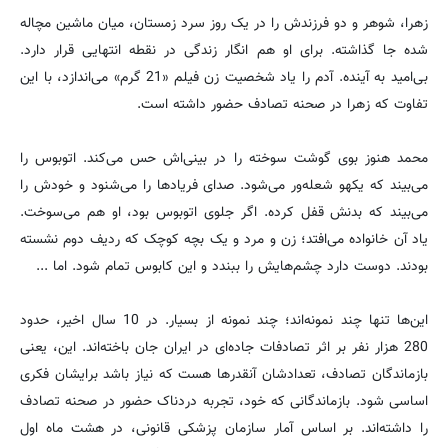
زهرا، شوهر و دو فرزندش را در یک روز سرد زمستان، میان ماشین مچاله
شده جا گذاشته. برای او هم انگار زندگی در نقطه انتهایی قرار دارد.
بی‌امید به آینده. آدم را یاد شخصیت زن فیلم «21 گرم» می‌اندازد، با این
تفاوت که زهرا در صحنه تصادف حضور داشته است.
محمد هنوز بوی گوشت سوخته را در بینی‌اش حس می‌کند. اتوبوس را
می‌بیند که یکهو شعله‌ور می‌شود. صدای فریادها را می‌شنود و خودش را
می‌بیند که بدنش قفل کرده. اگر جلوی اتوبوس بود، او هم می‌سوخت.
یاد آن خانواده می‌افتد؛ زن و مرد و یک بچه کوچک که ردیف دوم نشسته
بودند. دوست دارد چشم‌هایش را ببندد و این کابوس تمام شود. اما ...
این‌ها تنها چند نمونه‌اند؛ چند نمونه از بسیار. در 10 سال اخیر، حدود
280 هزار نفر بر اثر تصادفات جاده‌ای در ایران جان باخته‌اند. این، یعنی
بازماندگان تصادف، تعدادشان آنقدرها هست که نیاز باشد برایشان فکری
اساسی شود. بازماندگانی که خود، تجربه دردناک حضور در صحنه تصادف
را داشته‌اند. بر اساس آمار سازمان پزشکی قانونی، در هشت ماه اول