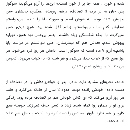
شده و خون... همه جا پر از خون است.» این‌ها را آرزو می‌گوید؛ سوگوار
پدر. جان به در برده از تصادف، درهم پیچیده، غمگین، پریشان: «من
بیهوش شده بودم. به هوش آمدم و صورت بابا را دیدم. می‌خواستم
صدایش کنم اما نمی‌توانستم. زبانم قفل شده بود. هیچ دردی حس
نمی‌کردم با اینکه شکستگی زیاد داشتم. بدنم بی‌حس بود هنوز، دوباره
بیهوش شدم. بعدش هم که بیمارستان. حتی نتوانستم در مراسم بابا
باشم.» آرزو 9 ماه است که سوگوار است. داغش هر روز تازه می‌شود. هر
روز صبح که از خواب بیدار می‌شود و هر شب که به خواب می‌رود، کابوس
می‌بیند. کابوس‌های تمام نشدنی.
حامد، تجربه‌ای مشابه دارد. مادر، پدر و خواهرزاده‌اش را در تصادف از
دست داده؛ خودش راننده بوده. حدود 2 سال از حادثه می‌گذرد و حامد
هر روز آرزو می‌کند که‌ ای کاش خودش هم در تصادف مرده بود. زندگی
برای او از همان روز تمام شده. زیاد با کسی حرف نمی‌زند. حوصله هیچ
کاری را هم ندارد. فوق لیسانس را نیمه کاره رها کرده و خیال هم ندارد
ادامه دهد.