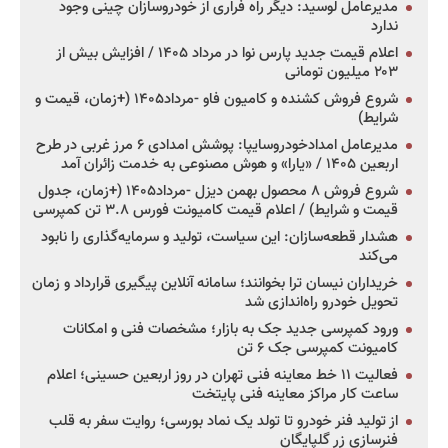
مدیرعامل لوسید: دیگر راه فراری از خودروسازان چینی وجود
ندارد
اعلام قیمت جدید پارس نوا در مرداد ۱۴۰۵ / افزایش بیش از
۲۰۳ میلیون تومانی
شروع فروش کشنده و کامیون فاو -مرداد۱۴۰۵ (+زمان، قیمت و
شرایط)
مدیرعامل امدادخودروسایپا: پوشش امدادی ۶ مرز غربی در طرح
اربعین ۱۴۰۵ / «یارا» و هوش مصنوعی به خدمت زائران آمد
شروع فروش ۸ محصول بهمن دیزل -مرداد۱۴۰۵ (+زمان، جدول
قیمت و شرایط) / اعلام قیمت کامیونت فورس ۳.۸ تن کمپرسی
هشدار قطعه‌سازان: این سیاست، تولید و سرمایه‌گذاری را نابود
می‌کند
خریداران نیسان ترا بخوانند؛ سامانه آنلاین پیگیری قرارداد و زمان
تحویل خودرو راه‌اندازی شد
ورود کمپرسی جدید جک به بازار؛ مشخصات فنی و امکانات
کامیونت کمپرسی جک ۶ تن
فعالیت ۱۱ خط معاینه فنی تهران در روز اربعین حسینی؛ اعلام
ساعت کار مراکز معاینه فنی پایتخت
از تولید فنر خودرو تا تولد یک نماد بورسی؛ روایت سفر به قلب
فنرسازی زر گلپایگان