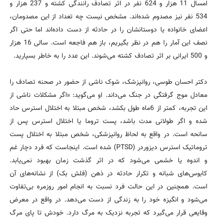
امسال 11 هزار و 624 نفر در اثر تصادف رانندگی کشته و 237 هزار و
534 نفر نیز مصدوم شده‌اند. مشخص نیست چه تعداد از این مصدومان،
اعضای خانواده یا دوستانشان را در حادثه از دست داده‌اند اما حتی اگر
نصف این آمار را هم در نظر بگیریم، باز هم فاجعه است. سالی 16 هزار
و 500 ایرانی بر اثر تصادف کشته می‌شوند. این عدد را به خاطر بسپارید.
دکتر احسان طوسی، روانپزشک، شوک ناشی از حضور در صحنه تصادف را
معادل موج گرفتگی در جنگ می‌داند. او می‌گوید: «اگر مشکلات ناشی از
این تجربه، کمتر از 6ماه طول بکشد، شخص مبتلا به اختلال استرس حاد
شده و اگر طولانی مدت باشد، پست تروما یا اختلال استرس پس از
سانحه است. در واقع به لحاظ روانپزشکی، شخص مبتلا به اختلال پست
تروماتیک استرس دیزوردر (PTSD) شده است. اینجاست که فرد دچار غم
و اندوه یا خشمی می‌شود که در اثر گذشت زمان بهبود نمی‌یابد.
کابوس‌های شبانه و تکرار حادثه در ذهن (فلش بک) از نشانه‌های آن
است. همچنین در این حالت فرد نسبت به انجام امور روزمره بی‌تفاوت
می‌شود و انگیزه خود را به زندگی از دست می‌دهد. در واقع در معرض
وقایعی قرار می‌گیرد که تجربه نزدیک به مرگ دارد. خودش تا پای مرگ