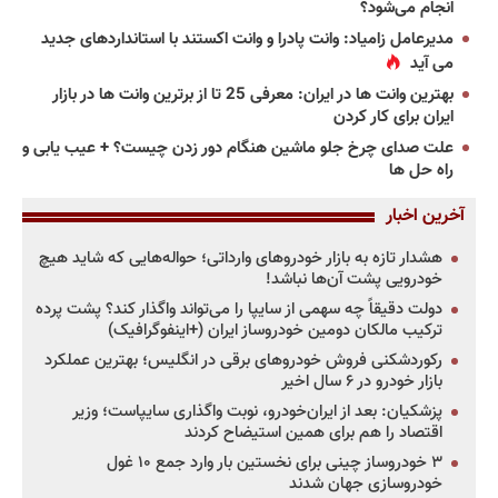
انجام می‌شود؟
مدیرعامل زامیاد: وانت پادرا و وانت اکستند با استانداردهای جدید
می آید
بهترین وانت ها در ایران: معرفی 25 تا از برترین وانت ها در بازار
ایران برای کار کردن
علت صدای چرخ جلو ماشین هنگام دور زدن چیست؟ + عیب یابی و
راه حل ها
آخرین اخبار
هشدار تازه به بازار خودروهای وارداتی؛ حواله‌هایی که شاید هیچ
خودرویی پشت آن‌ها نباشد!
دولت دقیقاً چه سهمی از سایپا را می‌تواند واگذار کند؟ پشت پرده
ترکیب مالکان دومین خودروساز ایران (+اینفوگرافیک)
رکوردشکنی فروش خودروهای برقی در انگلیس؛ بهترین عملکرد
بازار خودرو در ۶ سال اخیر
پزشکیان: بعد از ایران‌خودرو، نوبت واگذاری سایپاست؛ وزیر
اقتصاد را هم برای همین استیضاح کردند
۳ خودروساز چینی برای نخستین بار وارد جمع ۱۰ غول
خودروسازی جهان شدند