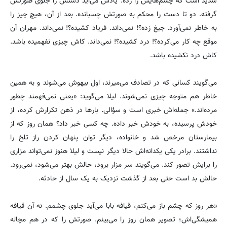
شدید است که چشم‌هایش را زده. یادش می‌آید دستش را جلوی صورتش
گرفته. دو تا دست را محکم به صورتش چسبانده. بعد از آن، هیچ چیز را
به خاطر نمی‌آورد. جیغ زده؟! نمی‌داند. فریاد کشیده؟! نمی‌داند. مهران آن
موقع چه کار می‌کرده؟! درد کشیده؟! نمی‌داند. کاش چیزی نفهمیده باشد.
کاش درد نکشیده باشد.
می‌گویند کسانی که در تصادف می‌میرند، اول بیهوش می‌شوند و به همین
خاطر هم متوجه چیزی نمی‌شوند. لیلا می‌گوید: «یعنی نمی‌فهمند چطور
مرده‌اند.» جمله‌اش خبری است و سؤالی. بارها در ذهن تکرارش کرده، از
خودش پرسیده، به خودش خبر داده. چه کسی خبر داد؟ همان روز که از
بیمارستان مرخص شد و خانواده، دیگر توان پنهان کردن راز تلخ را
نداشتند. برادر یکی یکدانه‌اش حالا دیگر نیست و لیلا هنوز نمی‌تواند مزاری
را برایش تصور کند. می‌گویند سر مزار برود، حالش بهتر می‌شود، نمی‌رود.
حالش بد است حتی بعد از گذشت نزدیک به یک سال از حادثه.
«هر روز که چشم باز می‌کنم، قیافه بابا می‌آید جلوی چشمم. نه آن قیافه
همیشگی‌اش؛ تصویر همان روز را می‌بینم. صورتش را که در هم مچاله