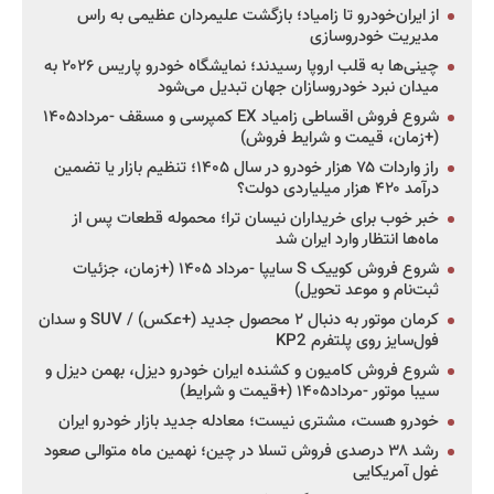
از ایران‌خودرو تا زامیاد؛ بازگشت علیمردان عظیمی به راس
مدیریت خودروسازی
چینی‌ها به قلب اروپا رسیدند؛ نمایشگاه خودرو پاریس ۲۰۲۶ به
میدان نبرد خودروسازان جهان تبدیل می‌شود
شروع فروش اقساطی زامیاد EX کمپرسی و مسقف -مرداد۱۴۰۵
(+زمان، قیمت و شرایط فروش)
راز واردات ۷۵ هزار خودرو در سال ۱۴۰۵؛ تنظیم بازار یا تضمین
درآمد ۴۲۰ هزار میلیاردی دولت؟
خبر خوب برای خریداران نیسان ترا؛ محموله قطعات پس از
ماه‌ها انتظار وارد ایران شد
شروع فروش کوییک S سایپا -مرداد ۱۴۰۵ (+زمان، جزئیات
ثبت‌نام و موعد تحویل)
کرمان موتور به دنبال ۲ محصول جدید (+عکس) / SUV و سدان
فول‌سایز روی پلتفرم KP2
شروع فروش کامیون و کشنده ایران خودرو دیزل، بهمن دیزل و
سیبا موتور -مرداد۱۴۰۵ (+قیمت و شرایط)
خودرو هست، مشتری نیست؛ معادله جدید بازار خودرو ایران
رشد ۳۸ درصدی فروش تسلا در چین؛ نهمین ماه متوالی صعود
غول آمریکایی