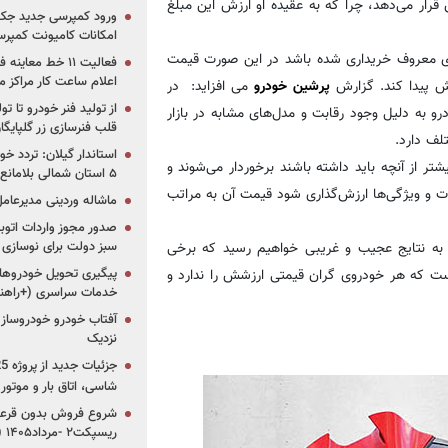
ار دلار در معرض فروش قرار می‌دهد، چرا که به عقیده او ارزش این مبلغ
ورود کمپرسی جدید جک 
امکانات کامیونت کمپرسی 
‌ای معروف خریداری شده باشد در این صورت قیمت
فعالیت ۱۱ خط مع
اعلام ساعت کار مراکز م
زش پیدا کند. گزارش
پرشین خودرو
می افزاید: در
از تولید فنر خودرو تا ت
و به دلیل وجود رقابت و مدل‌های مشابه در بازار
قلب فنرسازی زر گلپایگا
لف دارد.
استاندار گیلان: تردد خو
تر از آنچه باید داشته باشند برخوردار می‌شوند و
۵ استان شمالی بلامانع شد
ت و ویژگی‌ها ارزش‌گذاری شود قیمت آن به مراتب
ماشاله وردینی مدیرعا
سبز دولت برای نوسازی 
م به نتایج عجیب و غریبی خواهیم رسید که برخی
پیگیری تحویل خودروهای
ست که هر خودروی گران قیمتی ارزشش را ندارد و
خدمات سراسری (+راهنم
آفتاب خودرو خودروساز م
نزدیک
شاسی، اتاق بار و موتو
شروع فروش بدون قرعه‌
ریسپکت۲ -مرداد۱۴۰۵ (+زمان، قیمت و شرایط فروش)