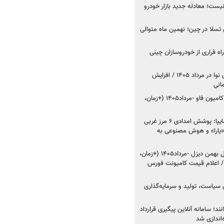
ت؛ معادله جدید بازار خودرو
وش تسلا در چین؛ نهمین ماه متوالی
اه فراری از خودروسازان چینی
اعلام قیمت جدید پارس نوا در مرداد ۱۴۰۵ / افزایش
شروع فروش کشنده و کامیون فاو -مرداد۱۴۰۵ (+زمان،
مدیرعامل امدادخودروسایپا: پوشش امدادی ۶ مرز غربی
رح اربعین ۱۴۰۵ / «یارا» و هوش مصنوعی به
شروع فروش ۸ محصول بهمن دیزل -مرداد۱۴۰۵ (+زمان،
 اعلام قیمت کامیونت فورس
 سیاست، تولید و سرمایه‌گذاری
نند؛ سامانه آنلاین پیگیری قرارداد
‌اندازی شد