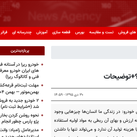
های فروش
تست و مقایسه
بورس
قطعه سازی
آموزش
چندرسانه ای
فراتر 
پربازدیدترین
خودرو ریرا در آستانه 
های ایران خودرو معر
؟+توضیحات
فنی و کاتالوگ ریرا)
مهلت ثبت‌نام قرعه‌کشی
بهمن‌موتور — بهمن ۱۴۰۴
۳۰ دی ۱۳۹۵ - ۱۴:۵۹
۲ خودرو جدید به فروش
شد (+شرایط ثبت نام)
خودرو: در زندگی ما انسان‌ها چیزهایی وجود
نحوه روشن کردن بخاری
ه ارزش و بهای آن ربطی به مواد اولیه استفاده
پژو پارس چطور انجام 
 هزینه تولید آن ندارد و می‌تواند تنها با داشتن
مدیرعامل زامیاد: وانت 
استانداردهای جدید می