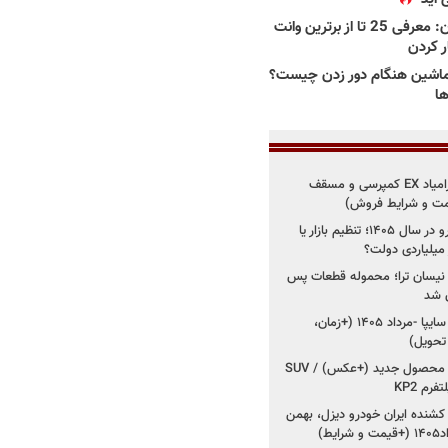
بهترین وانت ها در ایران: معرفی 25 تا از برترین وانت
ار کردن
اشین هنگام دور زدن چیست؟
ها
شروع فروش اقساطی زامیاد EX کمپرسی و مسقف
راز واردات ۷۵ هزار خودرو در سال ۱۴۰۵؛ تنظیم بازار یا
 نیسان ترا؛ محموله قطعات پس
ان شد
شروع فروش کوییک S سایپا -مرداد ۱۴۰۵ (+زمان،
 تحویل)
کرمان موتور به دنبال ۲ محصول جدید (+عکس) / SUV
رم KP2
شنده ایران خودرو دیزل، بهمن
ط)