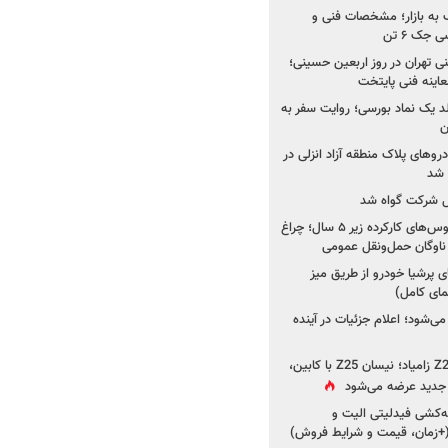
به بازار؛ مشخصات فنی و
جک ۶ تن
اینه فنی تهران در روز اربعین حسینی؛
عاینه فنی پایتخت
ولد یک نماد بورسی؛ روایت سفر به
ن
دروهای پلاک منطقه آزاد انزلی در
مل شرکت گواه شد
صدور مجوز واردات اتوبوس‌های کارکرده زیر ۵ سال؛ چراغ
ناوگان حمل‌ونقل عمومی
 پرشیا خودرو از طریق میز
ای کامل)
ی‌شود؛ اعلام جزئیات در آینده
جزئیات جدید از پروژه Z25 زامیاد؛ نیسان Z25 با کابین،
ر جدید عرضه می‌شود
کشی فیدلیتی الیت و