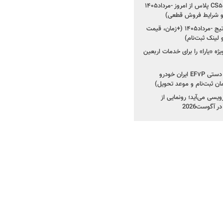
شروع ثبت‌نام چانگان CS۵۵ پلاس از امروز -مرداد۱۴۰۵
و شرایط فروش قطعی)
شروع فروش کیا اسپورتیج -مرداد۱۴۰۵ (+زمان، قیمت
ژه «یارا» را برای خدمات اربعین
شروع فروش دنا پلاس دستی EF۷P ایران خودرو
یسی می‌آید؛ رونمایی از