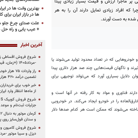
ی پر ماجرا ارزش و قیمت بسیار زیادی پیدا
را که افراد زیادی تمایل دارند آن را به هر
ها در بازار ایران برای ک
شده به دست آورند.
علت صدای چرخ جلو م
+ عیب یابی و راه حل 
آخرین اخبار
و خودروهایی که در تعداد محدود تولید می‌شوند یا
-مرداد۱۴۰۵ (+زمان، قیمت و شرایط فروش)
رند و ناگهان قیمت‌هایی چند صد هزار دلاری پیدا
ان دلایل بسیاری آورد که می‌تواند توجیهی برای
تضمین درآمد ۴۲۰ هزار میلیاردی دولت؟
خبر خوب برای خریداران
از ماه‌ها انتظار وارد ایر
رند فناوری و مواد به کار رفته در آنها است و
‌العاده را در خودرو ایجاد می‌کند. در خودرویی
جزئیات ثبت‌نام و موعد
 ساخته می‌شوند که ممکن است هر کدام صدها دلار
و سدان فول‌سایز روی پلتف
شروع فروش کامیون و ک
دیزل و سیبا موتور -مرداد۱۴۰۵ (+قیمت و شرای