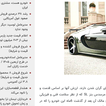
خودرو هست، مشتری نیس
ایران
رشد ۳۸ درصدی فر
صعود غول آمریکایی
مدیرعامل لوسید: دیگر ر
وجود ندارد
بیش از ۲۰۳ میلیون تومانی
قیمت و شرایط)
در ط
خدمت زائران آمد
جدول قیمت و شرایط) /
۳.۸ تن کمپرسی
رای گران شدن دارند. ارزش آنها بر اساس قدمت و
هشدار قطعه‌سازان: این
را نابود می‌کند
میزان سالم بودن خودرو ارزش‌گذاری می‌شود. برای مثال یک خودروی مرسدس بنز SL که از نظر سلامت فنی و فیزیکی
خریداران نیسان ترا بخوا
در شرایط سالمی قرار دارد با قیمت 50 هزار دلار به فروش می‌رسد و مالک آن بعد از گذشت 6ماه این خودرو را که در
و زمان تحویل خودرو راه