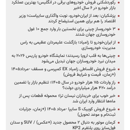
رکوردشکنی فروش خودروهای برقی در انگلیس؛ بهترین عملکرد
بازار خودرو در ۶ سال اخیر
پزشکیان: بعد از ایران‌خودرو، نوبت واگذاری سایپاست؛ وزیر
اقتصاد را هم برای همین استیضاح کردند
۳ خودروساز چینی برای نخستین بار وارد جمع ۱۰ غول
خودروسازی جهان شدند
از ایران‌خودرو تا زامیاد؛ بازگشت علیمردان عظیمی به راس
مدیریت خودروسازی
چینی‌ها به قلب اروپا رسیدند؛ نمایشگاه خودرو پاریس ۲۰۲۶ به
میدان نبرد خودروسازان جهان تبدیل می‌شود
شروع فروش اقساطی زامیاد EX کمپرسی و مسقف -مرداد۱۴۰۵
(+زمان، قیمت و شرایط فروش)
راز واردات ۷۵ هزار خودرو در سال ۱۴۰۵؛ تنظیم بازار یا تضمین
درآمد ۴۲۰ هزار میلیاردی دولت؟
خبر خوب برای خریداران نیسان ترا؛ محموله قطعات پس از
ماه‌ها انتظار وارد ایران شد
شروع فروش کوییک S سایپا -مرداد ۱۴۰۵ (+زمان، جزئیات
ثبت‌نام و موعد تحویل)
کرمان موتور به دنبال ۲ محصول جدید (+عکس) / SUV و سدان
فول‌سایز روی پلتفرم KP2