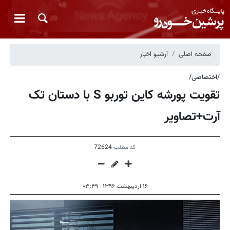
صفحه اصلی
آرشیو اخبار
/اختصاصی/
تقویت پورشه کاین توربو S با دستان تک
آرت+تصاویر
کد مطلب
72624
۱۶ اردیبهشت ۱۳۹۶ - ۰۳:۴۹