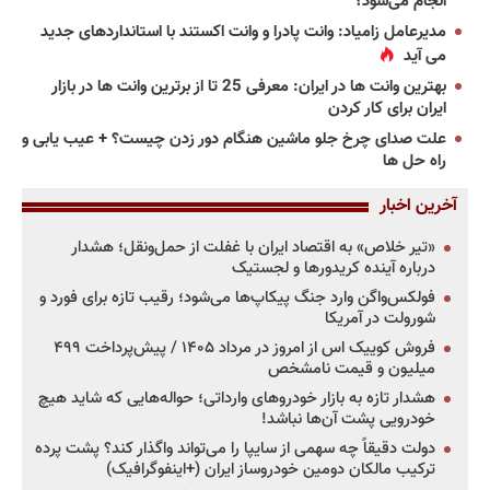
انجام می‌شود؟
مدیرعامل زامیاد: وانت پادرا و وانت اکستند با استانداردهای جدید
می آید
بهترین وانت ها در ایران: معرفی 25 تا از برترین وانت ها در بازار
ایران برای کار کردن
علت صدای چرخ جلو ماشین هنگام دور زدن چیست؟ + عیب یابی و
راه حل ها
آخرین اخبار
«تیر خلاص» به اقتصاد ایران با غفلت از حمل‌ونقل؛ هشدار
درباره آینده کریدورها و لجستیک
فولکس‌واگن وارد جنگ پیکاپ‌ها می‌شود؛ رقیب تازه برای فورد و
شورولت در آمریکا
فروش کوییک اس از امروز در مرداد ۱۴۰۵ / پیش‌پرداخت ۴۹۹
میلیون و قیمت نامشخص
هشدار تازه به بازار خودروهای وارداتی؛ حواله‌هایی که شاید هیچ
خودرویی پشت آن‌ها نباشد!
دولت دقیقاً چه سهمی از سایپا را می‌تواند واگذار کند؟ پشت پرده
ترکیب مالکان دومین خودروساز ایران (+اینفوگرافیک)