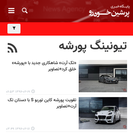
تیونینگ پورشه
«تک آرت» شاهکاری جدید با «پورشه»
خلق کرد+تصاویر
۱۳۹۶-۰۲-۱۹ ۰۶:۵۳
تقویت پورشه کاین توربو S با دستان تک
آرت+تصاویر
۱۳۹۶-۰۲-۱۶ ۰۳:۴۹