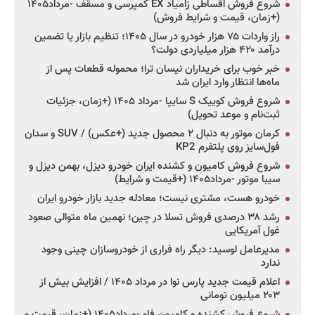
شروع فروش اقساطی زامیاد EX کمپرسی و مسقف -مرداد۱۴۰۵
(+زمان، قیمت و شرایط فروش)
راز واردات ۷۵ هزار خودرو در سال ۱۴۰۵؛ تنظیم بازار یا تضمین
درآمد ۴۲۰ هزار میلیاردی دولت؟
خبر خوب برای خریداران نیسان ترا؛ محموله قطعات پس از
ماه‌ها انتظار وارد ایران شد
شروع فروش کوییک S سایپا -مرداد ۱۴۰۵ (+زمان، جزئیات
ثبت‌نام و موعد تحویل)
کرمان موتور به دنبال ۲ محصول جدید (+عکس) / SUV و سدان
فول‌سایز روی پلتفرم KP2
شروع فروش کامیون و کشنده ایران خودرو دیزل، بهمن دیزل و
سیبا موتور -مرداد۱۴۰۵ (+قیمت و شرایط)
خودرو هست، مشتری نیست؛ معادله جدید بازار خودرو ایران
رشد ۳۸ درصدی فروش تسلا در چین؛ نهمین ماه متوالی صعود
غول آمریکایی
مدیرعامل لوسید: دیگر راه فراری از خودروسازان چینی وجود
ندارد
اعلام قیمت جدید پارس نوا در مرداد ۱۴۰۵ / افزایش بیش از
۲۰۳ میلیون تومانی
شروع فروش کشنده و کامیون فاو -مرداد۱۴۰۵ (+زمان، قیمت و