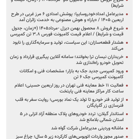
شرایط)
مدیرعامل امدادخودروسایپا: پوشش امدادی ۶ مرز غربی در طرح
اربعین ۱۴۰۵ / «یارا» و هوش مصنوعی به خدمت زائران آمد
شروع فروش ۸ محصول بهمن دیزل -مرداد۱۴۰۵ (+زمان، جدول
قیمت و شرایط) / اعلام قیمت کامیونت فورس ۳.۸ تن کمپرسی
هشدار قطعه‌سازان: این سیاست، تولید و سرمایه‌گذاری را نابود
می‌کند
خریداران نیسان ترا بخوانند؛ سامانه آنلاین پیگیری قرارداد و زمان
تحویل خودرو راه‌اندازی شد
ورود کمپرسی جدید جک به بازار؛ مشخصات فنی و امکانات
کامیونت کمپرسی جک ۶ تن
فعالیت ۱۱ خط معاینه فنی تهران در روز اربعین حسینی؛ اعلام
ساعت کار مراکز معاینه فنی پایتخت
از تولید فنر خودرو تا تولد یک نماد بورسی؛ روایت سفر به قلب
فنرسازی زر گلپایگان
استاندار گیلان: تردد خودروهای پلاک منطقه آزاد انزلی در ۵
استان شمالی بلامانع شد
ماشاله وردینی مدیرعامل شرکت گواه شد
صدور مجوز واردات اتوبوس‌های کارکرده زیر ۵ سال؛ چراغ سبز