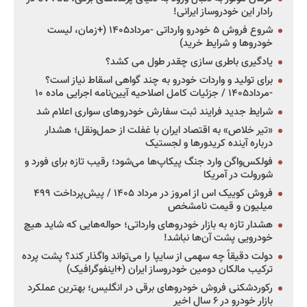
رادار این خودروساز ایرانی!
شروع فروش ۵ خودرو وارداتی -مرداد۱۴۰۵ (+زمان، لیست
خودروها و شرایط خرید)
یادگیری باطری سازی چقدر طول می کشد؟
برای تولید و واردات خودرو به چند گواهی اسقاط نیاز است؟
-مرداد۱۴۰۵ / جزئیات کامل اصلاحیه آیین‌نامه اجرایی ماده ۱۰
شرایط جدید فرایند ثبت سفارش خودروهای سواری اعلام شد
«تیر خلاص» به اقتصاد ایران با غفلت از حمل‌ونقل؛ هشدار
درباره آینده کریدورها و لجستیک
فولکس‌واگن وارد جنگ پیکاپ‌ها می‌شود؛ رقیب تازه برای فورد و
شورولت در آمریکا
فروش کوییک اس از امروز در مرداد ۱۴۰۵ / پیش‌پرداخت ۴۹۹
میلیون و قیمت نامشخص
هشدار تازه به بازار خودروهای وارداتی؛ حواله‌هایی که شاید هیچ
خودرویی پشت آن‌ها نباشد!
دولت دقیقاً چه سهمی از سایپا را می‌تواند واگذار کند؟ پشت پرده
ترکیب مالکان دومین خودروساز ایران (+اینفوگرافیک)
رکوردشکنی فروش خودروهای برقی در انگلیس؛ بهترین عملکرد
بازار خودرو در ۶ سال اخیر