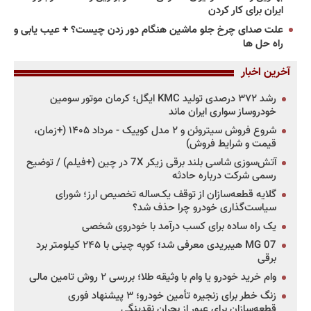
ایران برای کار کردن
علت صدای چرخ جلو ماشین هنگام دور زدن چیست؟ + عیب یابی و
راه حل ها
آخرین اخبار
رشد ۳۷۲ درصدی تولید KMC ایگل؛ کرمان موتور سومین
خودروساز سواری ایران ماند
شروع فروش سیتروئن و ۲ مدل کوییک - مرداد ۱۴۰۵ (+زمان،
قیمت و شرایط فروش)
آتش‌سوزی شاسی بلند برقی زیکر 7X در چین (+فیلم) / توضیح
رسمی شرکت درباره حادثه
گلایه قطعه‌سازان از توقف یک‌ساله تخصیص ارز؛ شورای
سیاست‌گذاری خودرو چرا حذف شد؟
یک راه ساده برای کسب درآمد با خودروی شخصی
MG 07 هیبریدی معرفی شد؛ کوپه چینی با ۲۴۵ کیلومتر برد
برقی
وام خرید خودرو یا وام با وثیقه طلا؛ بررسی ۲ روش تامین مالی
زنگ خطر برای زنجیره تأمین خودرو؛ ۳ پیشنهاد فوری
قطعه‌سازان برای عبور از بحران نقدینگی