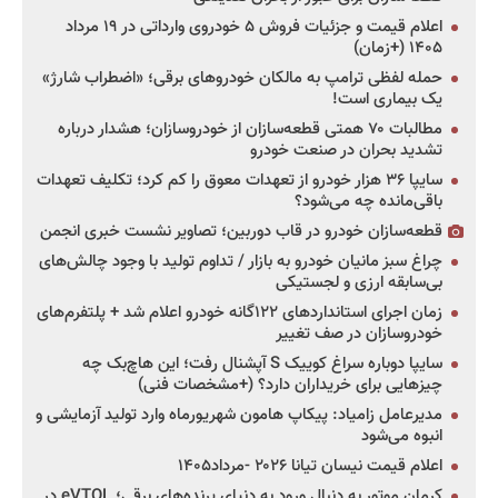
اعلام قیمت و جزئیات فروش ۵ خودروی وارداتی در ۱۹ مرداد
۱۴۰۵ (+زمان)
حمله لفظی ترامپ به مالکان خودروهای برقی؛ «اضطراب شارژ»
یک بیماری است!
مطالبات ۷۰ همتی قطعه‌سازان از خودروسازان؛ هشدار درباره
تشدید بحران در صنعت خودرو
سایپا ۳۶ هزار خودرو از تعهدات معوق را کم کرد؛ تکلیف تعهدات
باقی‌مانده چه می‌شود؟
قطعه‌سازان خودرو در قاب دوربین؛ تصاویر نشست خبری انجمن
چراغ سبز مانیان خودرو به بازار / تداوم تولید با وجود چالش‌های
بی‌سابقه ارزی و لجستیکی
زمان اجرای استانداردهای ۱۲۲گانه خودرو اعلام شد + پلتفرم‌های
خودروسازان در صف تغییر
سایپا دوباره سراغ کوییک S آپشنال رفت؛ این هاچ‌بک چه
چیزهایی برای خریداران دارد؟ (+مشخصات فنی)
مدیرعامل زامیاد: پیکاپ هامون شهریورماه وارد تولید آزمایشی و
انبوه می‌شود
اعلام قیمت نیسان تیانا ۲۰۲۶ -مرداد۱۴۰۵
کرمان موتور به دنبال ورود به دنیای پرنده‌های برقی؛ eVTOL در