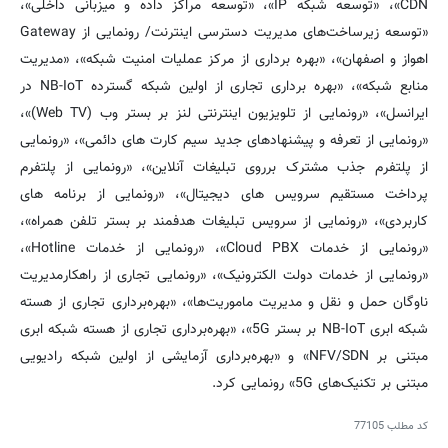
CDN»، «توسعه شبکه IP»، «توسعه مراکز داده و میزبانی داخلی»،
«توسعه زیرساخت‌های مدیریت دسترسی اینترنت/ رونمایی از Gateway
اهواز و اصفهان»، «بهره برداری از مرکز عملیات امنیت شبکه»، «مدیریت
منابع شبکه»، «بهره برداری تجاری از اولین شبکه گسترده NB-IoT در
ایرانسل»، «رونمایی از تلویزیون اینترنتی لنز بر بستر وب (Web TV)»،
«رونمایی از تعرفه و پیشنهادهای جدید سیم کارت های دائمی»، «رونمایی
از پلتفرم جذب مشترک برروی تبلیغات آنلاین»، «رونمایی از پلتفرم
پرداخت مستقیم سرویس های دیجیتال»، «رونمایی از برنامه های
کاربردی»، «رونمایی از سرویس تبلیغات هدفمند بر بستر تلفن همراه»،
«رونمایی از خدمات Cloud PBX»، «رونمایی از خدمات Hotline»،
«رونمایی از خدمات دولت الکترونیک»، «رونمایی تجاری از راهکارمدیریت
ناوگان حمل و نقل و مدیریت ماموریت‌‌ها»، «بهره‌برداری تجاری از هسته
شبکه ابری NB-IoT بر بستر 5G»، «بهره‌برداری تجاری از هسته شبکه ابری
مبتنی بر NFV/SDN» و «بهره‌برداری آزمایشی از اولین شبکه رادیویی
مبتنی بر تکنیک‌های 5G» رونمایی کرد.
کد مطلب
77105