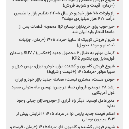
شروع فروش اقساطی زامیاد EX کمپرسی و مسقف -مرداد۱۴۰۵
(+زمان، قیمت و شرایط فروش)
راز واردات ۷۵ هزار خودرو در سال ۱۴۰۵؛ تنظیم بازار یا تضمین
درآمد ۴۲۰ هزار میلیاردی دولت؟
خبر خوب برای خریداران نیسان ترا؛ محموله قطعات پس از
ماه‌ها انتظار وارد ایران شد
شروع فروش کوییک S سایپا -مرداد ۱۴۰۵ (+زمان، جزئیات
ثبت‌نام و موعد تحویل)
کرمان موتور به دنبال ۲ محصول جدید (+عکس) / SUV و سدان
فول‌سایز روی پلتفرم KP2
شروع فروش کامیون و کشنده ایران خودرو دیزل، بهمن دیزل و
سیبا موتور -مرداد۱۴۰۵ (+قیمت و شرایط)
خودرو هست، مشتری نیست؛ معادله جدید بازار خودرو ایران
رشد ۳۸ درصدی فروش تسلا در چین؛ نهمین ماه متوالی صعود
غول آمریکایی
مدیرعامل لوسید: دیگر راه فراری از خودروسازان چینی وجود
ندارد
اعلام قیمت جدید پارس نوا در مرداد ۱۴۰۵ / افزایش بیش از
۲۰۳ میلیون تومانی
شروع فروش کشنده و کامیون فاو -مرداد۱۴۰۵ (+زمان، قیمت و