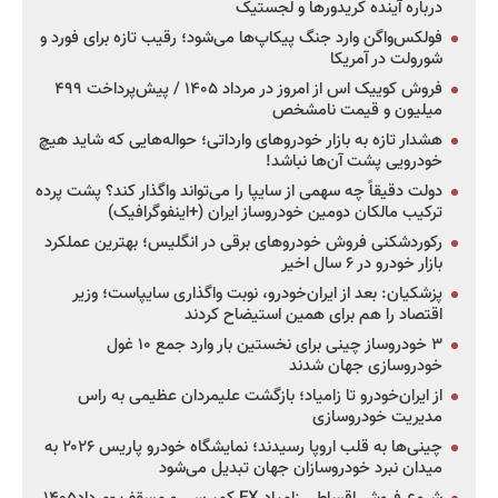
درباره آینده کریدورها و لجستیک
فولکس‌واگن وارد جنگ پیکاپ‌ها می‌شود؛ رقیب تازه برای فورد و
شورولت در آمریکا
فروش کوییک اس از امروز در مرداد ۱۴۰۵ / پیش‌پرداخت ۴۹۹
میلیون و قیمت نامشخص
هشدار تازه به بازار خودروهای وارداتی؛ حواله‌هایی که شاید هیچ
خودرویی پشت آن‌ها نباشد!
دولت دقیقاً چه سهمی از سایپا را می‌تواند واگذار کند؟ پشت پرده
ترکیب مالکان دومین خودروساز ایران (+اینفوگرافیک)
رکوردشکنی فروش خودروهای برقی در انگلیس؛ بهترین عملکرد
بازار خودرو در ۶ سال اخیر
پزشکیان: بعد از ایران‌خودرو، نوبت واگذاری سایپاست؛ وزیر
اقتصاد را هم برای همین استیضاح کردند
۳ خودروساز چینی برای نخستین بار وارد جمع ۱۰ غول
خودروسازی جهان شدند
از ایران‌خودرو تا زامیاد؛ بازگشت علیمردان عظیمی به راس
مدیریت خودروسازی
چینی‌ها به قلب اروپا رسیدند؛ نمایشگاه خودرو پاریس ۲۰۲۶ به
میدان نبرد خودروسازان جهان تبدیل می‌شود