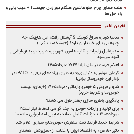
علت صدای چرخ جلو ماشین هنگام دور زدن چیست؟ + عیب یابی و
راه حل ها
آخرین اخبار
سایپا دوباره سراغ کوییک S آپشنال رفت؛ این هاچ‌بک چه
چیزهایی برای خریداران دارد؟ (+مشخصات فنی)
مدیرعامل زامیاد: پیکاپ هامون شهریورماه وارد تولید آزمایشی و
انبوه می‌شود
اعلام قیمت نیسان تیانا ۲۰۲۶ -مرداد۱۴۰۵
کرمان موتور به دنبال ورود به دنیای پرنده‌های برقی؛ eVTOL در
رادار این خودروساز ایرانی!
شروع فروش ۵ خودرو وارداتی -مرداد۱۴۰۵ (+زمان، لیست
خودروها و شرایط خرید)
یادگیری باطری سازی چقدر طول می کشد؟
برای تولید و واردات خودرو به چند گواهی اسقاط نیاز است؟
-مرداد۱۴۰۵ / جزئیات کامل اصلاحیه آیین‌نامه اجرایی ماده ۱۰
شرایط جدید فرایند ثبت سفارش خودروهای سواری اعلام شد
«تیر خلاص» به اقتصاد ایران با غفلت از حمل‌ونقل؛ هشدار