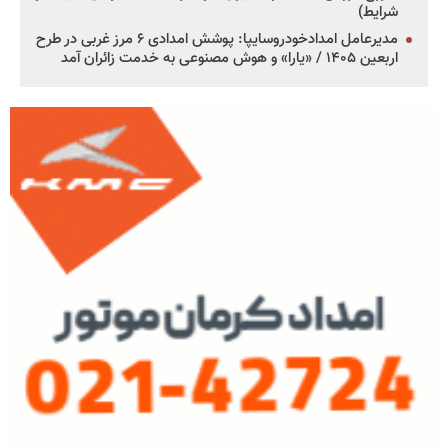
شرایط)
مدیرعامل امدادخودروسایپا: پوشش امدادی ۶ مرز غربی در طرح
اربعین ۱۴۰۵ / «یارا» و هوش مصنوعی به خدمت زائران آمد