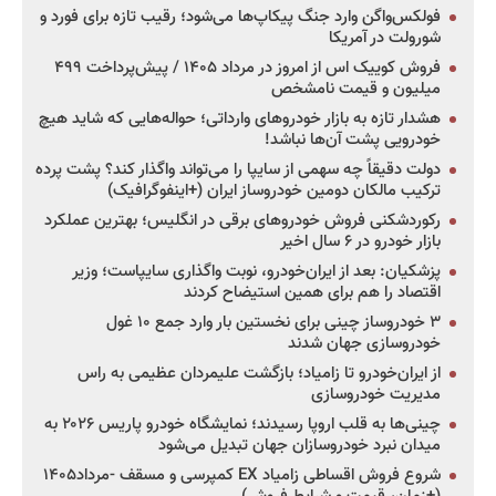
فولکس‌واگن وارد جنگ پیکاپ‌ها می‌شود؛ رقیب تازه برای فورد و
شورولت در آمریکا
فروش کوییک اس از امروز در مرداد ۱۴۰۵ / پیش‌پرداخت ۴۹۹
میلیون و قیمت نامشخص
هشدار تازه به بازار خودروهای وارداتی؛ حواله‌هایی که شاید هیچ
خودرویی پشت آن‌ها نباشد!
دولت دقیقاً چه سهمی از سایپا را می‌تواند واگذار کند؟ پشت پرده
ترکیب مالکان دومین خودروساز ایران (+اینفوگرافیک)
رکوردشکنی فروش خودروهای برقی در انگلیس؛ بهترین عملکرد
بازار خودرو در ۶ سال اخیر
پزشکیان: بعد از ایران‌خودرو، نوبت واگذاری سایپاست؛ وزیر
اقتصاد را هم برای همین استیضاح کردند
۳ خودروساز چینی برای نخستین بار وارد جمع ۱۰ غول
خودروسازی جهان شدند
از ایران‌خودرو تا زامیاد؛ بازگشت علیمردان عظیمی به راس
مدیریت خودروسازی
چینی‌ها به قلب اروپا رسیدند؛ نمایشگاه خودرو پاریس ۲۰۲۶ به
میدان نبرد خودروسازان جهان تبدیل می‌شود
شروع فروش اقساطی زامیاد EX کمپرسی و مسقف -مرداد۱۴۰۵