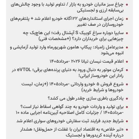
چراغ سبز مانیان خودرو به بازار / تداوم تولید با وجود چالش‌های
بی‌سابقه ارزی و لجستیکی
زمان اجرای استانداردهای ۱۲۲گانه خودرو اعلام شد + پلتفرم‌های
خودروسازان در صف تغییر
سایپا دوباره سراغ کوییک S آپشنال رفت؛ این هاچ‌بک چه
چیزهایی برای خریداران دارد؟ (+مشخصات فنی)
مدیرعامل زامیاد: پیکاپ هامون شهریورماه وارد تولید آزمایشی و
انبوه می‌شود
اعلام قیمت نیسان تیانا ۲۰۲۶ -مرداد۱۴۰۵
کرمان موتور به دنبال ورود به دنیای پرنده‌های برقی؛ eVTOL در
رادار این خودروساز ایرانی!
شروع فروش ۵ خودرو وارداتی -مرداد۱۴۰۵ (+زمان، لیست
خودروها و شرایط خرید)
یادگیری باطری سازی چقدر طول می کشد؟
برای تولید و واردات خودرو به چند گواهی اسقاط نیاز است؟
-مرداد۱۴۰۵ / جزئیات کامل اصلاحیه آیین‌نامه اجرایی ماده ۱۰
شرایط جدید فرایند ثبت سفارش خودروهای سواری اعلام شد
«تیر خلاص» به اقتصاد ایران با غفلت از حمل‌ونقل؛ هشدار
درباره آینده کریدورها و لجستیک