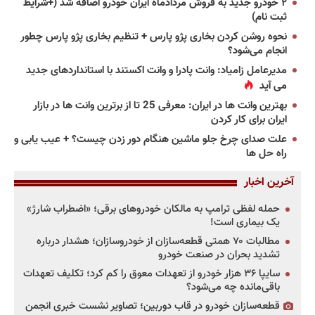
۲ خودرو جدید به فروش مردادماه ایران خودرو اضافه شد (+شرایط
ثبت نام)
نحوه روشن کردن بخاری پژو پارس + تنظیم بخاری پژو پارس چطور
انجام می‌شود؟
مدیرعامل زامیاد: وانت پادرا و وانت اکستند با استانداردهای جدید
می آید
بهترین وانت ها در ایران: معرفی 25 تا از برترین وانت ها در بازار
ایران برای کار کردن
علت صدای چرخ جلو ماشین هنگام دور زدن چیست؟ + عیب یابی و
راه حل ها
آخرین اخبار
حمله لفظی ترامپ به مالکان خودروهای برقی؛ «اضطراب شارژ»
یک بیماری است!
مطالبات ۷۰ همتی قطعه‌سازان از خودروسازان؛ هشدار درباره
تشدید بحران در صنعت خودرو
سایپا ۳۶ هزار خودرو از تعهدات معوق را کم کرد؛ تکلیف تعهدات
باقی‌مانده چه می‌شود؟
قطعه‌سازان خودرو در قاب دوربین؛ تصاویر نشست خبری انجمن