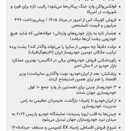
فولکس‌واگن وارد جنگ پیکاپ‌ها می‌شود؛ رقیب تازه برای فورد و
شورولت در آمریکا
فروش کوییک اس از امروز در مرداد ۱۴۰۵ / پیش‌پرداخت ۴۹۹
میلیون و قیمت نامشخص
هشدار تازه به بازار خودروهای وارداتی؛ حواله‌هایی که شاید هیچ
خودرویی پشت آن‌ها نباشد!
دولت دقیقاً چه سهمی از سایپا را می‌تواند واگذار کند؟ پشت پرده
ترکیب مالکان دومین خودروساز ایران (+اینفوگرافیک)
رکوردشکنی فروش خودروهای برقی در انگلیس؛ بهترین عملکرد
بازار خودرو در ۶ سال اخیر
پزشکیان: بعد از ایران‌خودرو، نوبت واگذاری سایپاست؛ وزیر
اقتصاد را هم برای همین استیضاح کردند
۳ خودروساز چینی برای نخستین بار وارد جمع ۱۰ غول
خودروسازی جهان شدند
از ایران‌خودرو تا زامیاد؛ بازگشت علیمردان عظیمی به راس
مدیریت خودروسازی
چینی‌ها به قلب اروپا رسیدند؛ نمایشگاه خودرو پاریس ۲۰۲۶ به
میدان نبرد خودروسازان جهان تبدیل می‌شود
شروع فروش اقساطی زامیاد EX کمپرسی و مسقف -مرداد۱۴۰۵