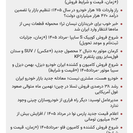
(+زمان، قیمت و شرایط فروش)
راز واردات ۷۵ هزار خودرو در سال ۱۴۰۵؛ تنظیم بازار یا تضمین
درآمد ۴۲۰ هزار میلیاردی دولت؟
خبر خوب برای خریداران نیسان ترا؛ محموله قطعات پس از
ماه‌ها انتظار وارد ایران شد
شروع فروش کوییک S سایپا -مرداد ۱۴۰۵ (+زمان، جزئیات
ثبت‌نام و موعد تحویل)
کرمان موتور به دنبال ۲ محصول جدید (+عکس) / SUV و سدان
فول‌سایز روی پلتفرم KP2
شروع فروش کامیون و کشنده ایران خودرو دیزل، بهمن دیزل و
سیبا موتور -مرداد۱۴۰۵ (+قیمت و شرایط)
خودرو هست، مشتری نیست؛ معادله جدید بازار خودرو ایران
رشد ۳۸ درصدی فروش تسلا در چین؛ نهمین ماه متوالی صعود
غول آمریکایی
مدیرعامل لوسید: دیگر راه فراری از خودروسازان چینی وجود
ندارد
اعلام قیمت جدید پارس نوا در مرداد ۱۴۰۵ / افزایش بیش از
۲۰۳ میلیون تومانی
شروع فروش کشنده و کامیون فاو -مرداد۱۴۰۵ (+زمان، قیمت و