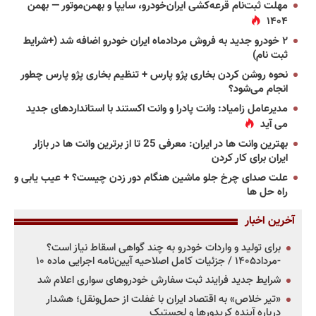
مهلت ثبت‌نام قرعه‌کشی ایران‌خودرو، سایپا و بهمن‌موتور — بهمن
۱۴۰۴
۲ خودرو جدید به فروش مردادماه ایران خودرو اضافه شد (+شرایط
ثبت نام)
نحوه روشن کردن بخاری پژو پارس + تنظیم بخاری پژو پارس چطور
انجام می‌شود؟
مدیرعامل زامیاد: وانت پادرا و وانت اکستند با استانداردهای جدید
می آید
بهترین وانت ها در ایران: معرفی 25 تا از برترین وانت ها در بازار
ایران برای کار کردن
علت صدای چرخ جلو ماشین هنگام دور زدن چیست؟ + عیب یابی و
راه حل ها
آخرین اخبار
برای تولید و واردات خودرو به چند گواهی اسقاط نیاز است؟
-مرداد۱۴۰۵ / جزئیات کامل اصلاحیه آیین‌نامه اجرایی ماده ۱۰
شرایط جدید فرایند ثبت سفارش خودروهای سواری اعلام شد
«تیر خلاص» به اقتصاد ایران با غفلت از حمل‌ونقل؛ هشدار
درباره آینده کریدورها و لجستیک