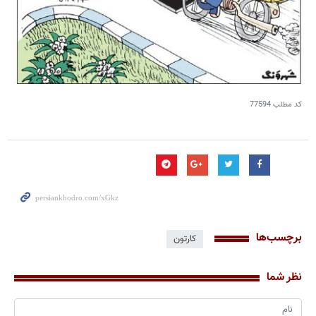
کد مطلب
77594
برچسب‌ها
کارتون
نظر شما