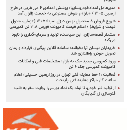
شرایط)
مدیرعامل امدادخودروسایپا: پوشش امدادی ۶ مرز غربی در طرح
اربعین ۱۴۰۵ / «یارا» و هوش مصنوعی به خدمت زائران آمد
شروع فروش ۸ محصول بهمن دیزل -مرداد۱۴۰۵ (+زمان، جدول
قیمت و شرایط) / اعلام قیمت کامیونت فورس ۳.۸ تن کمپرسی
هشدار قطعه‌سازان: این سیاست، تولید و سرمایه‌گذاری را نابود
می‌کند
خریداران نیسان ترا بخوانند؛ سامانه آنلاین پیگیری قرارداد و زمان
تحویل خودرو راه‌اندازی شد
ورود کمپرسی جدید جک به بازار؛ مشخصات فنی و امکانات
کامیونت کمپرسی جک ۶ تن
فعالیت ۱۱ خط معاینه فنی تهران در روز اربعین حسینی؛ اعلام
ساعت کار مراکز معاینه فنی پایتخت
از تولید فنر خودرو تا تولد یک نماد بورسی؛ روایت سفر به قلب
فنرسازی زر گلپایگان