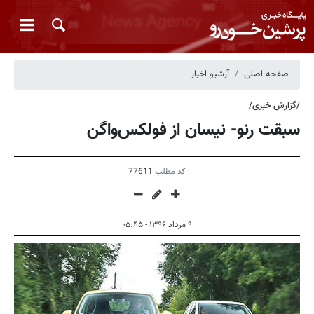
صفحه اصلی
آرشیو اخبار
/گزارش خبری/
سبقت رنو- نیسان از فولکس‌واگن
کد مطلب
77611
۹ مرداد ۱۳۹۶ - ۰۵:۴۵