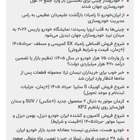
۳ خودروساز چینی برای نخستین بار وارد جمع ۱۰ غول
خودروسازی جهان شدند
از ایران‌خودرو تا زامیاد؛ بازگشت علیمردان عظیمی به راس
مدیریت خودروسازی
چینی‌ها به قلب اروپا رسیدند؛ نمایشگاه خودرو پاریس ۲۰۲۶ به
میدان نبرد خودروسازان جهان تبدیل می‌شود
شروع فروش اقساطی زامیاد EX کمپرسی و مسقف -مرداد۱۴۰۵
(+زمان، قیمت و شرایط فروش)
راز واردات ۷۵ هزار خودرو در سال ۱۴۰۵؛ تنظیم بازار یا تضمین
درآمد ۴۲۰ هزار میلیاردی دولت؟
خبر خوب برای خریداران نیسان ترا؛ محموله قطعات پس از
ماه‌ها انتظار وارد ایران شد
شروع فروش کوییک S سایپا -مرداد ۱۴۰۵ (+زمان، جزئیات
ثبت‌نام و موعد تحویل)
کرمان موتور به دنبال ۲ محصول جدید (+عکس) / SUV و سدان
فول‌سایز روی پلتفرم KP2
شروع فروش کامیون و کشنده ایران خودرو دیزل، بهمن دیزل و
سیبا موتور -مرداد۱۴۰۵ (+قیمت و شرایط)
خودرو هست، مشتری نیست؛ معادله جدید بازار خودرو ایران
رشد ۳۸ درصدی فروش تسلا در چین؛ نهمین ماه متوالی صعود