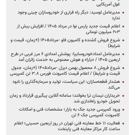
غول آمریکایی
مدیرعامل لوسید: دیگر راه فراری از خودروسازان چینی وجود
ندارد
اعلام قیمت جدید پارس نوا در مرداد ۱۴۰۵ / افزایش بیش از
۲۰۳ میلیون تومانی
شروع فروش کشنده و کامیون فاو -مرداد۱۴۰۵ (+زمان، قیمت و
شرایط)
مدیرعامل امدادخودروسایپا: پوشش امدادی ۶ مرز غربی در طرح
اربعین ۱۴۰۵ / «یارا» و هوش مصنوعی به خدمت زائران آمد
شروع فروش ۸ محصول بهمن دیزل -مرداد۱۴۰۵ (+زمان، جدول
قیمت و شرایط) / اعلام قیمت کامیونت فورس ۳.۸ تن کمپرسی
هشدار قطعه‌سازان: این سیاست، تولید و سرمایه‌گذاری را نابود
می‌کند
خریداران نیسان ترا بخوانند؛ سامانه آنلاین پیگیری قرارداد و زمان
تحویل خودرو راه‌اندازی شد
ورود کمپرسی جدید جک به بازار؛ مشخصات فنی و امکانات
کامیونت کمپرسی جک ۶ تن
فعالیت ۱۱ خط معاینه فنی تهران در روز اربعین حسینی؛ اعلام
ساعت کار مراکز معاینه فنی پایتخت