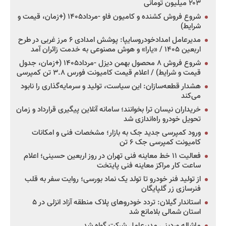
۲۰۳ میلیون تومانی
شروع فروش کشنده و کامیون فاو -مرداد۱۴۰۵ (+زمان، قیمت و
شرایط)
مدیرعامل امدادخودروسایپا: پوشش امدادی ۶ مرز غربی در طرح
اربعین ۱۴۰۵ / «یارا» و هوش مصنوعی به خدمت زائران آمد
شروع فروش ۸ محصول بهمن دیزل -مرداد۱۴۰۵ (+زمان، جدول
قیمت و شرایط) / اعلام قیمت کامیونت فورس ۳.۸ تن کمپرسی
هشدار قطعه‌سازان: این سیاست، تولید و سرمایه‌گذاری را نابود
می‌کند
خریداران نیسان ترا بخوانند؛ سامانه آنلاین پیگیری قرارداد و زمان
تحویل خودرو راه‌اندازی شد
ورود کمپرسی جدید جک به بازار؛ مشخصات فنی و امکانات
کامیونت کمپرسی جک ۶ تن
فعالیت ۱۱ خط معاینه فنی تهران در روز اربعین حسینی؛ اعلام
ساعت کار مراکز معاینه فنی پایتخت
از تولید فنر خودرو تا تولد یک نماد بورسی؛ روایت سفر به قلب
فنرسازی زر گلپایگان
استاندار گیلان: تردد خودروهای پلاک منطقه آزاد انزلی در ۵
استان شمالی بلامانع شد
ماشاله وردینی مدیرعامل شرکت گواه شد