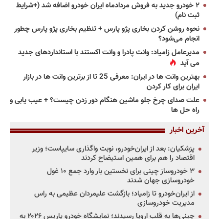
۲ خودرو جدید به فروش مردادماه ایران خودرو اضافه شد (+شرایط
ثبت نام)
نحوه روشن کردن بخاری پژو پارس + تنظیم بخاری پژو پارس چطور
انجام می‌شود؟
مدیرعامل زامیاد: وانت پادرا و وانت اکستند با استانداردهای جدید
می آید
بهترین وانت ها در ایران: معرفی 25 تا از برترین وانت ها در بازار
ایران برای کار کردن
علت صدای چرخ جلو ماشین هنگام دور زدن چیست؟ + عیب یابی و
راه حل ها
آخرین اخبار
پزشکیان: بعد از ایران‌خودرو، نوبت واگذاری سایپاست؛ وزیر
اقتصاد را هم برای همین استیضاح کردند
۳ خودروساز چینی برای نخستین بار وارد جمع ۱۰ غول
خودروسازی جهان شدند
از ایران‌خودرو تا زامیاد؛ بازگشت علیمردان عظیمی به راس
مدیریت خودروسازی
چینی‌ها به قلب اروپا رسیدند؛ نمایشگاه خودرو پاریس ۲۰۲۶ به