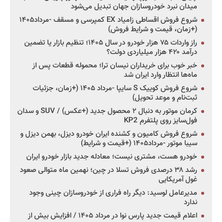
میدان نبرد خودروسازان جهان تبدیل می‌شود
شروع فروش اقساطی زامیاد EX کمپرسی و مسقف -مرداد۱۴۰۵
(+زمان، قیمت و شرایط فروش)
راز واردات ۷۵ هزار خودرو در سال ۱۴۰۵؛ تنظیم بازار یا تضمین
درآمد ۴۲۰ هزار میلیاردی دولت؟
خبر خوب برای خریداران نیسان ترا؛ محموله قطعات پس از
ماه‌ها انتظار وارد ایران شد
شروع فروش کوییک S سایپا -مرداد ۱۴۰۵ (+زمان، جزئیات
ثبت‌نام و موعد تحویل)
کرمان موتور به دنبال ۲ محصول جدید (+عکس) / SUV و سدان
فول‌سایز روی پلتفرم KP2
شروع فروش کامیون و کشنده ایران خودرو دیزل، بهمن دیزل و
سیبا موتور -مرداد۱۴۰۵ (+قیمت و شرایط)
خودرو هست، مشتری نیست؛ معادله جدید بازار خودرو ایران
رشد ۳۸ درصدی فروش تسلا در چین؛ نهمین ماه متوالی صعود
غول آمریکایی
مدیرعامل لوسید: دیگر راه فراری از خودروسازان چینی وجود
ندارد
اعلام قیمت جدید پارس نوا در مرداد ۱۴۰۵ / افزایش بیش از