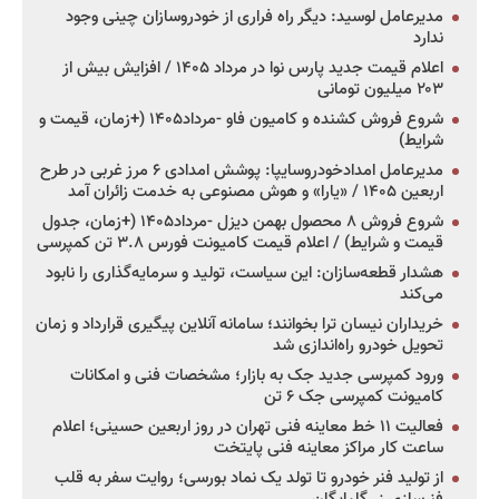
مدیرعامل لوسید: دیگر راه فراری از خودروسازان چینی وجود
ندارد
اعلام قیمت جدید پارس نوا در مرداد ۱۴۰۵ / افزایش بیش از
۲۰۳ میلیون تومانی
شروع فروش کشنده و کامیون فاو -مرداد۱۴۰۵ (+زمان، قیمت و
شرایط)
مدیرعامل امدادخودروسایپا: پوشش امدادی ۶ مرز غربی در طرح
اربعین ۱۴۰۵ / «یارا» و هوش مصنوعی به خدمت زائران آمد
شروع فروش ۸ محصول بهمن دیزل -مرداد۱۴۰۵ (+زمان، جدول
قیمت و شرایط) / اعلام قیمت کامیونت فورس ۳.۸ تن کمپرسی
هشدار قطعه‌سازان: این سیاست، تولید و سرمایه‌گذاری را نابود
می‌کند
خریداران نیسان ترا بخوانند؛ سامانه آنلاین پیگیری قرارداد و زمان
تحویل خودرو راه‌اندازی شد
ورود کمپرسی جدید جک به بازار؛ مشخصات فنی و امکانات
کامیونت کمپرسی جک ۶ تن
فعالیت ۱۱ خط معاینه فنی تهران در روز اربعین حسینی؛ اعلام
ساعت کار مراکز معاینه فنی پایتخت
از تولید فنر خودرو تا تولد یک نماد بورسی؛ روایت سفر به قلب