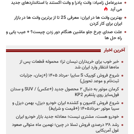
مدیرعامل زامیاد: وانت پادرا و وانت اکستند با استانداردهای جدید
می آید
بهترین وانت ها در ایران: معرفی 25 تا از برترین وانت ها در بازار
ایران برای کار کردن
علت صدای چرخ جلو ماشین هنگام دور زدن چیست؟ + عیب یابی و
راه حل ها
آخرین اخبار
خبر خوب برای خریداران نیسان ترا؛ محموله قطعات پس از
ماه‌ها انتظار وارد ایران شد
شروع فروش کوییک S سایپا -مرداد ۱۴۰۵ (+زمان، جزئیات
ثبت‌نام و موعد تحویل)
کرمان موتور به دنبال ۲ محصول جدید (+عکس) / SUV و سدان
فول‌سایز روی پلتفرم KP2
شروع فروش کامیون و کشنده ایران خودرو دیزل، بهمن دیزل و
سیبا موتور -مرداد۱۴۰۵ (+قیمت و شرایط)
خودرو هست، مشتری نیست؛ معادله جدید بازار خودرو ایران
رشد ۳۸ درصدی فروش تسلا در چین؛ نهمین ماه متوالی صعود
غول آمریکایی