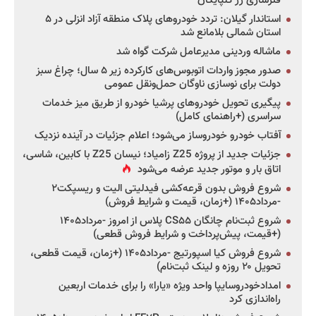
فنرسازی زر گلپایگان
استاندار گیلان: تردد خودروهای پلاک منطقه آزاد انزلی در ۵
استان شمالی بلامانع شد
ماشاله وردینی مدیرعامل شرکت گواه شد
صدور مجوز واردات اتوبوس‌های کارکرده زیر ۵ سال؛ چراغ سبز
دولت برای نوسازی ناوگان حمل‌ونقل عمومی
پیگیری تحویل خودروهای پرشیا خودرو از طریق میز خدمات
سراسری (+راهنمای کامل)
آفتاب خودرو خودروساز می‌شود؛ اعلام جزئیات در آینده نزدیک
جزئیات جدید از پروژه Z25 زامیاد؛ نیسان Z25 با کابین، شاسی،
اتاق بار و موتور جدید عرضه می‌شود
شروع فروش بدون قرعه‌کشی فیدلیتی الیت و ریسپکت۲
-مرداد۱۴۰۵ (+زمان، قیمت و شرایط فروش)
شروع ثبت‌نام چانگان CS۵۵ پلاس از امروز -مرداد۱۴۰۵
(+قیمت، پیش‌پرداخت و شرایط فروش قطعی)
شروع فروش کیا اسپورتیج -مرداد۱۴۰۵ (+زمان، قیمت قطعی،
تحویل ۲۰ روزه و لینک ثبت‌نام)
امدادخودروسایپا واحد ویژه «یارا» را برای خدمات اربعین
راه‌اندازی کرد