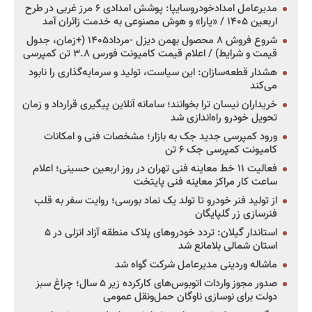
مدیرعامل امدادخودروسایپا: پوشش امدادی ۶ مرز غربی در طرح
اربعین ۱۴۰۵ / «یارا» و هوش مصنوعی به خدمت زائران آمد
شروع فروش ۸ محصول بهمن دیزل -مرداد۱۴۰۵ (+زمان، جدول
قیمت و شرایط) / اعلام قیمت کامیونت فورس ۳.۸ تن کمپرسی
هشدار قطعه‌سازان: این سیاست، تولید و سرمایه‌گذاری را نابود
می‌کند
خریداران نیسان ترا بخوانند؛ سامانه آنلاین پیگیری قرارداد و زمان
تحویل خودرو راه‌اندازی شد
ورود کمپرسی جدید جک به بازار؛ مشخصات فنی و امکانات
کامیونت کمپرسی جک ۶ تن
فعالیت ۱۱ خط معاینه فنی تهران در روز اربعین حسینی؛ اعلام
ساعت کار مراکز معاینه فنی پایتخت
از تولید فنر خودرو تا تولد یک نماد بورسی؛ روایت سفر به قلب
فنرسازی زر گلپایگان
استاندار گیلان: تردد خودروهای پلاک منطقه آزاد انزلی در ۵
استان شمالی بلامانع شد
ماشاله وردینی مدیرعامل شرکت گواه شد
صدور مجوز واردات اتوبوس‌های کارکرده زیر ۵ سال؛ چراغ سبز
دولت برای نوسازی ناوگان حمل‌ونقل عمومی