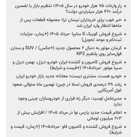
راز واردات ۷۵ هزار خودرو در سال ۱۴۰۵؛ تنظیم بازار یا تضمین
درآمد ۴۲۰ هزار میلیاردی دولت؟
خبر خوب برای خریداران نیسان ترا؛ محموله قطعات پس از
ماه‌ها انتظار وارد ایران شد
شروع فروش کوییک S سایپا -مرداد ۱۴۰۵ (+زمان، جزئیات
ثبت‌نام و موعد تحویل)
کرمان موتور به دنبال ۲ محصول جدید (+عکس) / SUV و سدان
فول‌سایز روی پلتفرم KP2
شروع فروش کامیون و کشنده ایران خودرو دیزل، بهمن دیزل و
سیبا موتور -مرداد۱۴۰۵ (+قیمت و شرایط)
خودرو هست، مشتری نیست؛ معادله جدید بازار خودرو ایران
رشد ۳۸ درصدی فروش تسلا در چین؛ نهمین ماه متوالی صعود
غول آمریکایی
مدیرعامل لوسید: دیگر راه فراری از خودروسازان چینی وجود
ندارد
اعلام قیمت جدید پارس نوا در مرداد ۱۴۰۵ / افزایش بیش از
۲۰۳ میلیون تومانی
شروع فروش کشنده و کامیون فاو -مرداد۱۴۰۵ (+زمان، قیمت و
شرایط)