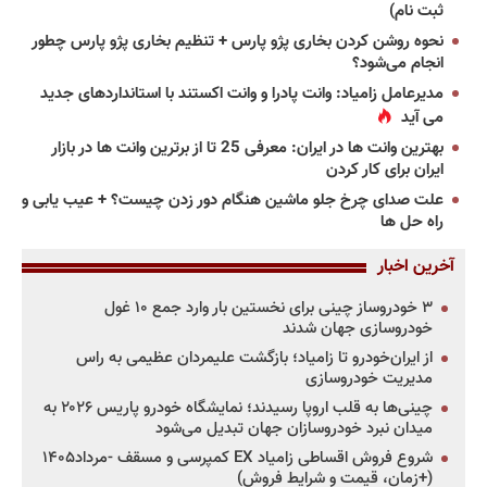
ثبت نام)
نحوه روشن کردن بخاری پژو پارس + تنظیم بخاری پژو پارس چطور
انجام می‌شود؟
مدیرعامل زامیاد: وانت پادرا و وانت اکستند با استانداردهای جدید
می آید
بهترین وانت ها در ایران: معرفی 25 تا از برترین وانت ها در بازار
ایران برای کار کردن
علت صدای چرخ جلو ماشین هنگام دور زدن چیست؟ + عیب یابی و
راه حل ها
آخرین اخبار
۳ خودروساز چینی برای نخستین بار وارد جمع ۱۰ غول
خودروسازی جهان شدند
از ایران‌خودرو تا زامیاد؛ بازگشت علیمردان عظیمی به راس
مدیریت خودروسازی
چینی‌ها به قلب اروپا رسیدند؛ نمایشگاه خودرو پاریس ۲۰۲۶ به
میدان نبرد خودروسازان جهان تبدیل می‌شود
شروع فروش اقساطی زامیاد EX کمپرسی و مسقف -مرداد۱۴۰۵
(+زمان، قیمت و شرایط فروش)