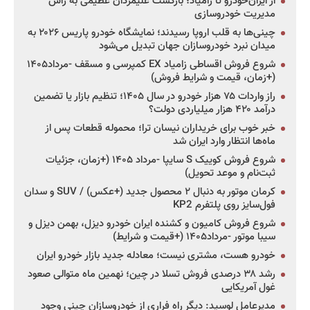
از ایران‌خودرو تا زامیاد؛ بازگشت علیمردان عظیمی به راس
مدیریت خودروسازی
چینی‌ها به قلب اروپا رسیدند؛ نمایشگاه خودرو پاریس ۲۰۲۶ به
میدان نبرد خودروسازان جهان تبدیل می‌شود
شروع فروش اقساطی زامیاد EX کمپرسی و مسقف -مرداد۱۴۰۵
(+زمان، قیمت و شرایط فروش)
راز واردات ۷۵ هزار خودرو در سال ۱۴۰۵؛ تنظیم بازار یا تضمین
درآمد ۴۲۰ هزار میلیاردی دولت؟
خبر خوب برای خریداران نیسان ترا؛ محموله قطعات پس از
ماه‌ها انتظار وارد ایران شد
شروع فروش کوییک S سایپا -مرداد ۱۴۰۵ (+زمان، جزئیات
ثبت‌نام و موعد تحویل)
کرمان موتور به دنبال ۲ محصول جدید (+عکس) / SUV و سدان
فول‌سایز روی پلتفرم KP2
شروع فروش کامیون و کشنده ایران خودرو دیزل، بهمن دیزل و
سیبا موتور -مرداد۱۴۰۵ (+قیمت و شرایط)
خودرو هست، مشتری نیست؛ معادله جدید بازار خودرو ایران
رشد ۳۸ درصدی فروش تسلا در چین؛ نهمین ماه متوالی صعود
غول آمریکایی
مدیرعامل لوسید: دیگر راه فراری از خودروسازان چینی وجود