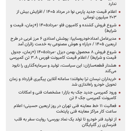
ندارد
اعلام قیمت جدید پارس نوا در مرداد ۱۴۰۵ / افزایش بیش از
۲۰۳ میلیون تومانی
شروع فروش کشنده و کامیون فاو -مرداد۱۴۰۵ (+زمان، قیمت و
شرایط)
مدیرعامل امدادخودروسایپا: پوشش امدادی ۶ مرز غربی در طرح
اربعین ۱۴۰۵ / «یارا» و هوش مصنوعی به خدمت زائران آمد
شروع فروش ۸ محصول بهمن دیزل -مرداد۱۴۰۵ (+زمان، جدول
قیمت و شرایط) / اعلام قیمت کامیونت فورس ۳.۸ تن کمپرسی
هشدار قطعه‌سازان: این سیاست، تولید و سرمایه‌گذاری را نابود
می‌کند
خریداران نیسان ترا بخوانند؛ سامانه آنلاین پیگیری قرارداد و زمان
تحویل خودرو راه‌اندازی شد
ورود کمپرسی جدید جک به بازار؛ مشخصات فنی و امکانات
کامیونت کمپرسی جک ۶ تن
فعالیت ۱۱ خط معاینه فنی تهران در روز اربعین حسینی؛ اعلام
ساعت کار مراکز معاینه فنی پایتخت
از تولید فنر خودرو تا تولد یک نماد بورسی؛ روایت سفر به قلب
فنرسازی زر گلپایگان