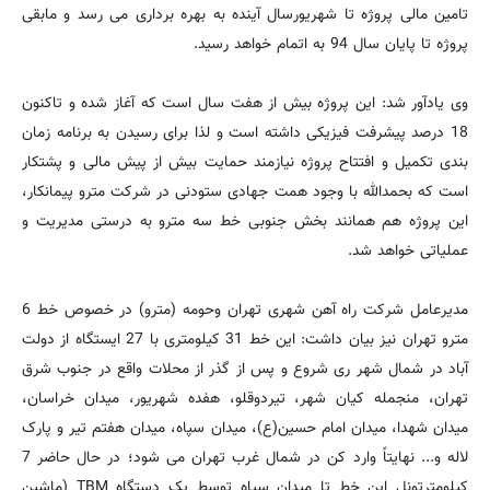
تامین مالی پروژه تا شهریورسال آینده به بهره برداری می رسد و مابقی
پروژه تا پایان سال 94 به اتمام خواهد رسید.
وی یادآور شد: این پروژه بیش از هفت سال است که آغاز شده و تاکنون
18 درصد پیشرفت فیزیکی داشته است و لذا برای رسیدن به برنامه زمان
بندی تکمیل و افتتاح پروژه نیازمند حمایت بیش از پیش مالی و پشتکار
است که بحمدالله با وجود همت جهادی ستودنی در شرکت مترو پیمانکار،
این پروژه هم همانند بخش جنوبی خط سه مترو به درستی مدیریت و
عملیاتی خواهد شد.
مدیرعامل شرکت راه آهن شهری تهران وحومه (مترو) در خصوص خط 6
مترو تهران نیز بیان داشت: این خط 31 کیلومتری با 27 ایستگاه از دولت
آباد در شمال شهر ری شروع و پس از گذر از محلات واقع در جنوب شرق
تهران، منجمله کیان شهر، تیردوقلو، هفده شهریور، میدان خراسان،
میدان شهدا، میدان امام حسین(ع)، میدان سپاه، میدان هفتم تیر و پارک
لاله و... نهایتاً وارد کن در شمال غرب تهران می شود؛ در حال حاضر 7
کیلومترتونل این خط تا میدان سپاه توسط یک دستگاه TBM (ماشین