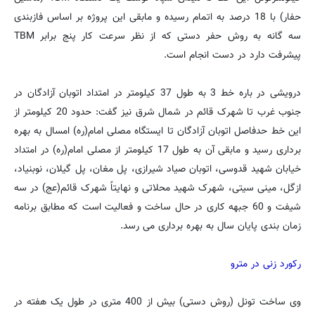
حفار) با 18 درصد به اتمام رسیده و مابقی این پروژه بر اساس فازبندی
سه گانه به روش حفر دستی که از نظر سرعت کار پنج برابر TBM
پیشرفت دارد در دست انجام است.
درویشی در باره خط 3 به طول 37 کیلومتر در امتداد اتوبان آزادگان در
جنوب غرب تا شهرک قائم در شمال شرق نیز گفت: حدود 20 کیلومتر از
این خط حدفاصل اتوبان آزادگان تا ایستگاه مصلی امام(ره) امسال به بهره
برداری رسید و مابقی آن به طول 17 کیلومتر از مصلی امام(ره) در امتداد
خیابان شهید قدوسی، اتوبان صیاد شیرازی، پل مغان، پل گیلان، نوبنیاد،
ازگل، مینی سیتی، شهرک شهید محلاتی و نهایتاً شهرک قائم(عج) در سه
شیفت و 60 جبهه کاری در حال ساخت و فعالیت است که مطابق برنامه
زمان بندی پایان سال به بهره برداری می رسد.
رکورد زنی در مترو
وی ساخت تونل (روش دستی) بیش از 400 متری در طول یک هفته در