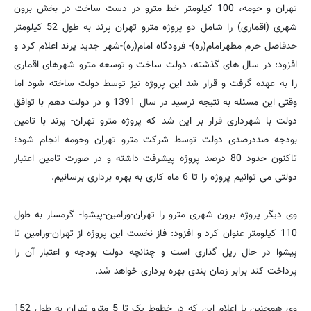
تهران و حومه، 100 کیلومتر خط مترو در دست ساخت در بخش برون
شهری (اقماری) را شامل دو پروژه مترو تهران پرند به طول 52 کیلومتر
حدفاصل حرم مطهرامام(ره)- فرودگاه امام(ره)-شهر جدید پرند اعلام کرد و
افزود: در سال های گذشته، دولت ساخت و توسعه مترو شهرهای اقماری
را به عهده گرفت و قرار شد این پروژه نیز توسط دولت ساخته شود اما
وقتی این مسئله به نتیجه نرسید در سال 1391 و در دولت دهم با توافق
دولت با شهرداری قرار بر این شد که پروژه مترو تهران- پرند با تامین
بودجه صددرصدی دولت توسط شرکت مترو تهران وحومه انجام شود؛
تاکنون حدود 80 درصد پروژه پیشرفت داشته و در صورت تامین اعتبار
دولتی می توانیم پروژه را تا 6 ماه کاری به بهره برداری برسانیم.
وی دیگر پروژه برون شهری مترو را تهران-ورامین-پیشوا- گرمسار به طول
110 کیلومتر عنوان کرد و افزود: فاز نخست این پروژه از تهران-ورامین تا
پیشوا در حال ریل گذاری است و چنانچه دولت بودجه و اعتبار آن را
پرداخت کند برابر زمان بندی بهره برداری خواهد شد.
وی همچنین با اعلام این که در خطوط یک تا 5 مترو تهران به طول 152