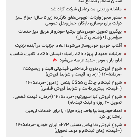
استان شمالی بلامانع شد
ماشاله وردینی مدیرعامل شرکت گواه شد
صدور مجوز واردات اتوبوس‌های کارکرده زیر ۵ سال؛ چراغ سبز
دولت برای نوسازی ناوگان حمل‌ونقل عمومی
پیگیری تحویل خودروهای پرشیا خودرو از طریق میز خدمات
سراسری (+راهنمای کامل)
آفتاب خودرو خودروساز می‌شود؛ اعلام جزئیات در آینده نزدیک
جزئیات جدید از پروژه Z25 زامیاد؛ نیسان Z25 با کابین، شاسی،
اتاق بار و موتور جدید عرضه می‌شود
شروع فروش بدون قرعه‌کشی فیدلیتی الیت و ریسپکت۲
-مرداد۱۴۰۵ (+زمان، قیمت و شرایط فروش)
شروع ثبت‌نام چانگان CS۵۵ پلاس از امروز -مرداد۱۴۰۵
(+قیمت، پیش‌پرداخت و شرایط فروش قطعی)
شروع فروش کیا اسپورتیج -مرداد۱۴۰۵ (+زمان، قیمت قطعی،
تحویل ۲۰ روزه و لینک ثبت‌نام)
امدادخودروسایپا واحد ویژه «یارا» را برای خدمات اربعین
راه‌اندازی کرد
شروع فروش دنا پلاس دستی EF۷P ایران خودرو -مرداد۱۴۰۵
(+قیمت، زمان ثبت‌نام و موعد تحویل)