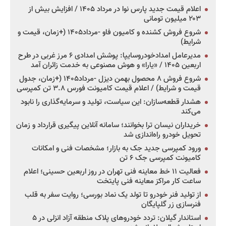
اعلام قیمت جدید پارس نوا در مرداد ۱۴۰۵ / افزایش بیش از
۲۰۳ میلیون تومانی
شروع فروش کشنده و کامیون فاو -مرداد۱۴۰۵ (+زمان، قیمت و
شرایط)
مدیرعامل امدادخودروسایپا: پوشش امدادی ۶ مرز غربی در طرح
اربعین ۱۴۰۵ / «یارا» و هوش مصنوعی به خدمت زائران آمد
شروع فروش ۸ محصول بهمن دیزل -مرداد۱۴۰۵ (+زمان، جدول
قیمت و شرایط) / اعلام قیمت کامیونت فورس ۳.۸ تن کمپرسی
هشدار قطعه‌سازان: این سیاست، تولید و سرمایه‌گذاری را نابود
می‌کند
خریداران نیسان ترا بخوانند؛ سامانه آنلاین پیگیری قرارداد و زمان
تحویل خودرو راه‌اندازی شد
ورود کمپرسی جدید جک به بازار؛ مشخصات فنی و امکانات
کامیونت کمپرسی جک ۶ تن
فعالیت ۱۱ خط معاینه فنی تهران در روز اربعین حسینی؛ اعلام
ساعت کار مراکز معاینه فنی پایتخت
از تولید فنر خودرو تا تولد یک نماد بورسی؛ روایت سفر به قلب
فنرسازی زر گلپایگان
استاندار گیلان: تردد خودروهای پلاک منطقه آزاد انزلی در ۵