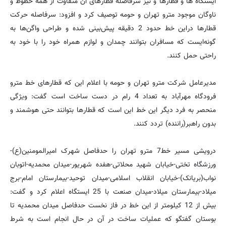
ایستگاه ها و قطارها و نیز سرفاصله قطارهای آن متفاوت از همه خطوط و
ناوگان موجود مترو تهران و حومه توصیف کرد و افزود: سرفاصله حرکت
قطارها دراین خط حدود 2 دقیقه پیش‌بینی شده و طراحی واگن‌ها به
گونه‌ایست که مسافران بتوانند چمدان و لوازم همراه خود را با خود به
راحتی حمل کنند.
مدیرعامل شرکت مترو تهران و حومه با اعلام این که قطارهای خط مترو
فرودگاه مهرآباد به تعداد 4 رام در دست ساخت است گفت: ویژگی
منحصر به فرد دیگر این خط این است که قطارها بتوانند حتی هوشمند و
بدون راهبر(راننده) تردد کنند.
درویشی مسیر خط7 مترو تهران را حدفاصل شهرک امیرالمومنین(ع)-
ورزشگاه تختی-خیابان شهید محلاتی-هفده شهریور-میدان محمدیه-اتوبان
نواب(بریانک)-خیابان انقلاب اسلامی-میدان توحید-بیمارستان امام-برج
میلاد-بیمارستان میلاد-میدان صنعت با 25 ایستگاه اعلام کرد و گفت:
بیش از 12 کیلومتر از این خط در فاز نخست حدفاصل میدان محمدیه تا
بوستان گفتگو که عملیات ساخت در آن در حال انجام است به شرط