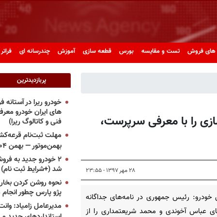
های فروش
تست و مقایسه
بورس
قطعه سازی
آموزش
چندرسانه ای
فراتر 
پربازدیدترین
خودرو ریرا در آستانه 
های ایران خودرو معر
زی را با معرفی سرپرست،
فنی و کاتالوگ ریرا)
مهلت ثبت‌نام قرعه‌کشی
بهمن‌موتور — بهمن ۱۴۰۴
۲ خودرو جدید به فروش
شد (+شرایط ثبت نام)
۲۸ مهر ۱۳۹۷ - ۲۳:۵۵
نحوه روشن کردن بخاری
پژو پارس چطور انجام 
خودرو: رئیس‌‌ جمهوری در نامه‌‌های جداگانه
مدیرعامل زامیاد: وانت 
ای عباس آخوندی و محمد شریعتمداری را از
استانداردهای جدید می