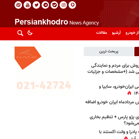
از خودرو
آرشیو
مقالات
پربحث ترین
فروش برای مردم و نمایندگی
فی شد (+مشخصات و جزئیات
 ایران‌خودرو، سایپا و
 مردادماه ایران خودرو اضافه
 پژو پارس + تنظیم بخاری
می‌شود؟
پادرا و وانت اکستند با
 آید