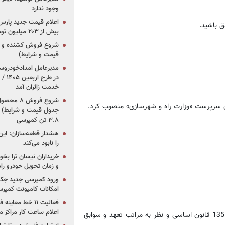
وجود ندارد
ق باشید.
بیش از ۲۰۳ میلیون تومانی
قیمت و شرایط)
در ط
خدمت زائران آمد
ن سرپرست «وزارت راه و شهرسازی» منصوب کرد.
جدول قیمت و شرایط) /
۳.۸ تن کمپرسی
هشدار قطعه‌سازان: این
را نابود می‌کند
خریداران نیسان ترا بخوا
و زمان تحویل خودرو راه
ورود کمپرسی جدید جک 
امکانات کامیونت کمپرسی 
فعالیت ۱۱ خط مع
اعلام ساعت کار مراکز م
با عنایت به استعفای جناب آقای دکتر عباس آخوندی، بر اساس اصل 135 قانون اساسی و نظر به مراتب تعهد و سوابق