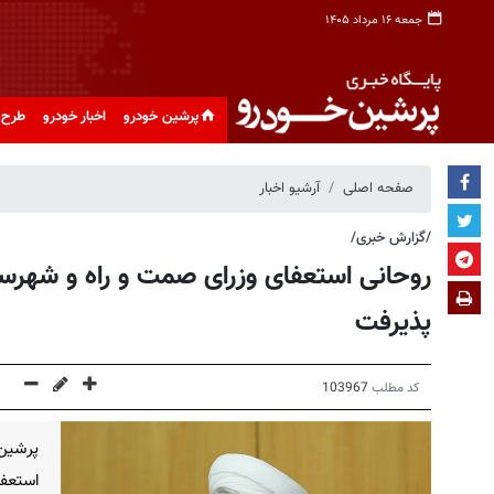
جمعه ۱۶ مرداد ۱۴۰۵
پرشین خودرو
اخبار خودرو
طرح 
صفحه اصلی
آرشیو اخبار
/گزارش خبری/
روحانی استعفای وزرای صمت و راه و شهرسا
پذیرفت
کد مطلب
103967
پرشین 
استعف