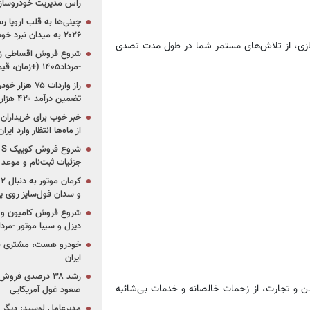
راس مدیریت خودروساز
چینی‌ها به قلب اروپا ر
۲۰۲۶ به میدان نبرد خودروسازان جهان تبدیل می‌شود
سازی، از تلاش‌های مستمر شما در طول مدت تصدی
-مرداد۱۴۰۵ (+زمان، قیمت و شرایط فروش)
تضمین درآمد ۴۲۰ هزار میلیاردی دولت؟
خبر خوب برای خریداران
از ماه‌ها انتظار وارد ایر
جزئیات ثبت‌نام و موعد
و سدان فول‌سایز روی پلتف
شروع فروش کامیون و ک
دیزل و سیبا موتور -مرداد۱۴۰۵ (+قیمت و شرای
خودرو هست، مشتری نیس
ایران
رشد ۳۸ درصدی فر
 و تجارت، از زحمات خالصانه و خدمات بی‌شائبه
صعود غول آمریکایی
مدیرعامل لوسید: دیگر ر