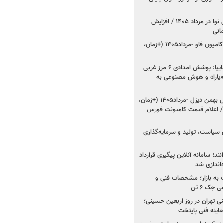
اعلام قیمت جدید پارس نوا در مرداد ۱۴۰۵ / افزایش
شروع فروش کشنده و کامیون فاو -مرداد۱۴۰۵ (+زمان،
مدیرعامل امدادخودروسایپا: پوشش امدادی ۶ مرز غربی
رح اربعین ۱۴۰۵ / «یارا» و هوش مصنوعی به
شروع فروش ۸ محصول بهمن دیزل -مرداد۱۴۰۵ (+زمان،
 اعلام قیمت کامیونت فورس
 سیاست، تولید و سرمایه‌گذاری
نند؛ سامانه آنلاین پیگیری قرارداد
‌اندازی شد
به بازار؛ مشخصات فنی و
جک ۶ تن
اینه فنی تهران در روز اربعین حسینی؛
عاینه فنی پایتخت