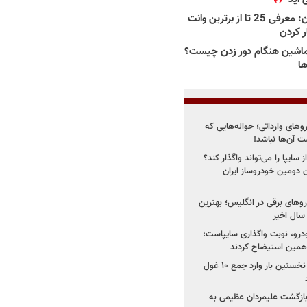
بهترین وانت ها در ایران: معرفی 25 تا از برترین وانت
ار کردن
اشین هنگام دور زدن چیست؟
ها
روهای وارداتی؛ حواله‌هایی که
 آن‌ها نباشد!
سایپا را می‌تواند واگذار کند؟
 دومین خودروساز ایران
های برقی در انگلیس؛ بهترین
خودرو، نوبت واگذاری سایپاست؛
ی همین استیضاح کردند
۳ خودروساز چینی برای نخستین بار وارد جمع ۱۰ غول
د؛ بازگشت علیمردان عظیمی به