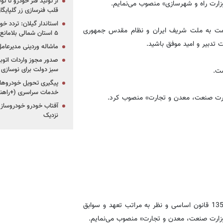
از تولید فنر خودرو تا ت
زارت راه و شهرسازی» منصوب می‌نمایم.
قلب فنرسازی زر گلپایگا
استاندار گیلان: تردد خو
خدمت به ملت شریف ایران و نظام مقدس جمهوری
۵ استان شمالی بلامانع شد
 تدبیر و امید موفق باشید.
ماشاله وردینی مدیرعا
سبز دولت برای نوسازی 
شت.
پیگیری تحویل خودروهای
خدمات سراسری (+راهنم
ارت صنعت، معدن و تجارت» منصوب کرد.
آفتاب خودرو خودروساز م
نزدیک
با عنایت به استعفای جناب آقای محمد شریعتمداری، بر اساس اصل 135 قانون اساسی و نظر به مراتب تعهد و سوابق
وزارت صنعت، معدن و تجارت» منصوب می‌نمایم.