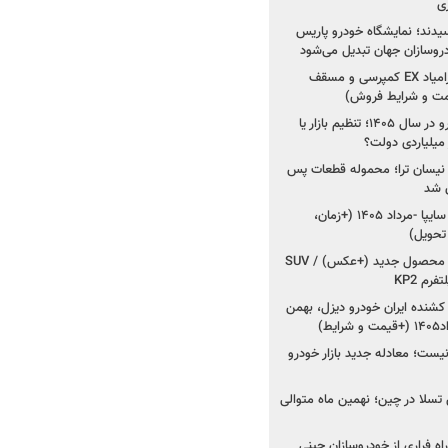
ی
سیدند؛ نمایشگاه خودرو پاریس
شروع فروش اقساطی زامیاد EX کمپرسی و مسقف
راز واردات ۷۵ هزار خودرو در سال ۱۴۰۵؛ تنظیم بازار یا
 نیسان ترا؛ محموله قطعات پس
ان شد
شروع فروش کوییک S سایپا -مرداد ۱۴۰۵ (+زمان،
 تحویل)
کرمان موتور به دنبال ۲ محصول جدید (+عکس) / SUV
رم KP2
شنده ایران خودرو دیزل، بهمن
ط)
ت؛ معادله جدید بازار خودرو
وش تسلا در چین؛ نهمین ماه متوالی
اه فراری از خودروسازان چینی