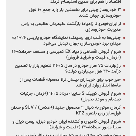
اقتصاد را هم برای همین استیضاح کردند
۳ خودروساز چینی برای نخستین بار وارد جمع ۱۰ غول
خودروسازی جهان شدند
از ایران‌خودرو تا زامیاد؛ بازگشت علیمردان عظیمی به راس
مدیریت خودروسازی
چینی‌ها به قلب اروپا رسیدند؛ نمایشگاه خودرو پاریس ۲۰۲۶ به
میدان نبرد خودروسازان جهان تبدیل می‌شود
شروع فروش اقساطی زامیاد EX کمپرسی و مسقف -مرداد۱۴۰۵
(+زمان، قیمت و شرایط فروش)
راز واردات ۷۵ هزار خودرو در سال ۱۴۰۵؛ تنظیم بازار یا تضمین
درآمد ۴۲۰ هزار میلیاردی دولت؟
خبر خوب برای خریداران نیسان ترا؛ محموله قطعات پس از
ماه‌ها انتظار وارد ایران شد
شروع فروش کوییک S سایپا -مرداد ۱۴۰۵ (+زمان، جزئیات
ثبت‌نام و موعد تحویل)
کرمان موتور به دنبال ۲ محصول جدید (+عکس) / SUV و سدان
فول‌سایز روی پلتفرم KP2
شروع فروش کامیون و کشنده ایران خودرو دیزل، بهمن دیزل و
سیبا موتور -مرداد۱۴۰۵ (+قیمت و شرایط)
خودرو هست، مشتری نیست؛ معادله جدید بازار خودرو ایران