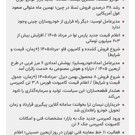
رشد ۳۸ درصدی فروش تسلا در چین؛ نهمین ماه متوالی صعود
غول آمریکایی
مدیرعامل لوسید: دیگر راه فراری از خودروسازان چینی وجود
ندارد
اعلام قیمت جدید پارس نوا در مرداد ۱۴۰۵ / افزایش بیش از
۲۰۳ میلیون تومانی
شروع فروش کشنده و کامیون فاو -مرداد۱۴۰۵ (+زمان، قیمت و
شرایط)
مدیرعامل امدادخودروسایپا: پوشش امدادی ۶ مرز غربی در طرح
اربعین ۱۴۰۵ / «یارا» و هوش مصنوعی به خدمت زائران آمد
شروع فروش ۸ محصول بهمن دیزل -مرداد۱۴۰۵ (+زمان، جدول
قیمت و شرایط) / اعلام قیمت کامیونت فورس ۳.۸ تن کمپرسی
هشدار قطعه‌سازان: این سیاست، تولید و سرمایه‌گذاری را نابود
می‌کند
خریداران نیسان ترا بخوانند؛ سامانه آنلاین پیگیری قرارداد و زمان
تحویل خودرو راه‌اندازی شد
ورود کمپرسی جدید جک به بازار؛ مشخصات فنی و امکانات
کامیونت کمپرسی جک ۶ تن
فعالیت ۱۱ خط معاینه فنی تهران در روز اربعین حسینی؛ اعلام