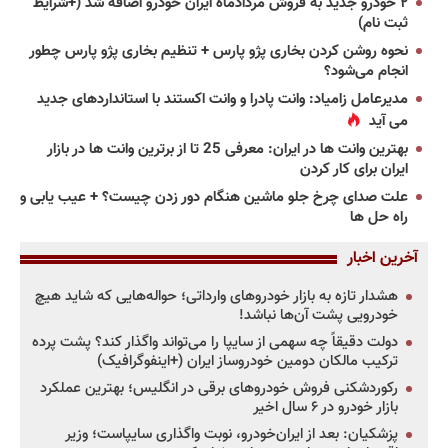
۲ خودرو جدید به فروش مردادماه ایران خودرو اضافه شد (+شرایط
ثبت نام)
نحوه روشن کردن بخاری پژو پارس + تنظیم بخاری پژو پارس چطور
انجام می‌شود؟
مدیرعامل زامیاد: وانت پادرا و وانت اکستند با استانداردهای جدید
می آید
بهترین وانت ها در ایران: معرفی 25 تا از برترین وانت ها در بازار
ایران برای کار کردن
علت صدای چرخ جلو ماشین هنگام دور زدن چیست؟ + عیب یابی و
راه حل ها
آخرین اخبار
هشدار تازه به بازار خودروهای وارداتی؛ حواله‌هایی که شاید هیچ
خودرویی پشت آن‌ها نباشد!
دولت دقیقاً چه سهمی از سایپا را می‌تواند واگذار کند؟ پشت پرده
ترکیب مالکان دومین خودروساز ایران (+اینفوگرافیک)
رکوردشکنی فروش خودروهای برقی در انگلیس؛ بهترین عملکرد
بازار خودرو در ۶ سال اخیر
پزشکیان: بعد از ایران‌خودرو، نوبت واگذاری سایپاست؛ وزیر