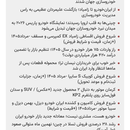
خودروسازی جهان شدند
از ایران‌خودرو تا زامیاد؛ بازگشت علیمردان عظیمی به راس
مدیریت خودروسازی
چینی‌ها به قلب اروپا رسیدند؛ نمایشگاه خودرو پاریس ۲۰۲۶ به
میدان نبرد خودروسازان جهان تبدیل می‌شود
شروع فروش اقساطی زامیاد EX کمپرسی و مسقف -مرداد۱۴۰۵
(+زمان، قیمت و شرایط فروش)
راز واردات ۷۵ هزار خودرو در سال ۱۴۰۵؛ تنظیم بازار یا تضمین
درآمد ۴۲۰ هزار میلیاردی دولت؟
خبر خوب برای خریداران نیسان ترا؛ محموله قطعات پس از
ماه‌ها انتظار وارد ایران شد
شروع فروش کوییک S سایپا -مرداد ۱۴۰۵ (+زمان، جزئیات
ثبت‌نام و موعد تحویل)
کرمان موتور به دنبال ۲ محصول جدید (+عکس) / SUV و سدان
فول‌سایز روی پلتفرم KP2
شروع فروش کامیون و کشنده ایران خودرو دیزل، بهمن دیزل و
سیبا موتور -مرداد۱۴۰۵ (+قیمت و شرایط)
خودرو هست، مشتری نیست؛ معادله جدید بازار خودرو ایران
رشد ۳۸ درصدی فروش تسلا در چین؛ نهمین ماه متوالی صعود
غول آمریکایی