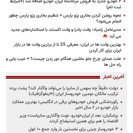
۲ خودرو جدید به فروش مردادماه ایران خودرو اضافه شد (+شرایط
ثبت نام)
نحوه روشن کردن بخاری پژو پارس + تنظیم بخاری پژو پارس چطور
انجام می‌شود؟
مدیرعامل زامیاد: وانت پادرا و وانت اکستند با استانداردهای جدید
می آید
بهترین وانت ها در ایران: معرفی 25 تا از برترین وانت ها در بازار
ایران برای کار کردن
علت صدای چرخ جلو ماشین هنگام دور زدن چیست؟ + عیب یابی و
راه حل ها
آخرین اخبار
دولت دقیقاً چه سهمی از سایپا را می‌تواند واگذار کند؟ پشت پرده
ترکیب مالکان دومین خودروساز ایران (+اینفوگرافیک)
رکوردشکنی فروش خودروهای برقی در انگلیس؛ بهترین عملکرد
بازار خودرو در ۶ سال اخیر
پزشکیان: بعد از ایران‌خودرو، نوبت واگذاری سایپاست؛ وزیر
اقتصاد را هم برای همین استیضاح کردند
۳ خودروساز چینی برای نخستین بار وارد جمع ۱۰ غول