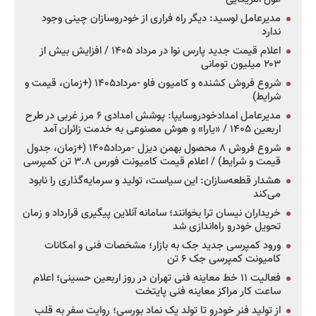
مدیرعامل لوسید: دیگر راه فراری از خودروسازان چینی وجود
ندارد
اعلام قیمت جدید پارس نوا در مرداد ۱۴۰۵ / افزایش بیش از
۲۰۳ میلیون تومانی
شروع فروش کشنده و کامیون فاو -مرداد۱۴۰۵ (+زمان، قیمت و
شرایط)
مدیرعامل امدادخودروسایپا: پوشش امدادی ۶ مرز غربی در طرح
اربعین ۱۴۰۵ / «یارا» و هوش مصنوعی به خدمت زائران آمد
شروع فروش ۸ محصول بهمن دیزل -مرداد۱۴۰۵ (+زمان، جدول
قیمت و شرایط) / اعلام قیمت کامیونت فورس ۳.۸ تن کمپرسی
هشدار قطعه‌سازان: این سیاست، تولید و سرمایه‌گذاری را نابود
می‌کند
خریداران نیسان ترا بخوانند؛ سامانه آنلاین پیگیری قرارداد و زمان
تحویل خودرو راه‌اندازی شد
ورود کمپرسی جدید جک به بازار؛ مشخصات فنی و امکانات
کامیونت کمپرسی جک ۶ تن
فعالیت ۱۱ خط معاینه فنی تهران در روز اربعین حسینی؛ اعلام
ساعت کار مراکز معاینه فنی پایتخت
از تولید فنر خودرو تا تولد یک نماد بورسی؛ روایت سفر به قلب