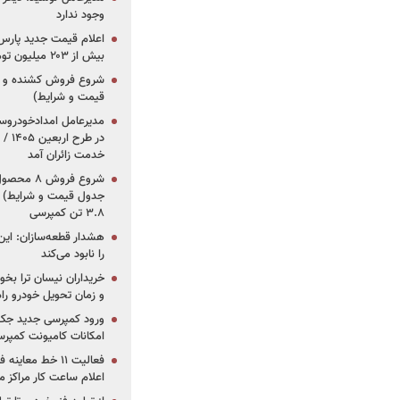
وجود ندارد
بیش از ۲۰۳ میلیون تومانی
قیمت و شرایط)
در ط
خدمت زائران آمد
جدول قیمت و شرایط) /
۳.۸ تن کمپرسی
هشدار قطعه‌سازان: این
را نابود می‌کند
خریداران نیسان ترا بخوا
و زمان تحویل خودرو راه
ورود کمپرسی جدید جک 
امکانات کامیونت کمپرسی 
فعالیت ۱۱ خط مع
اعلام ساعت کار مراکز م