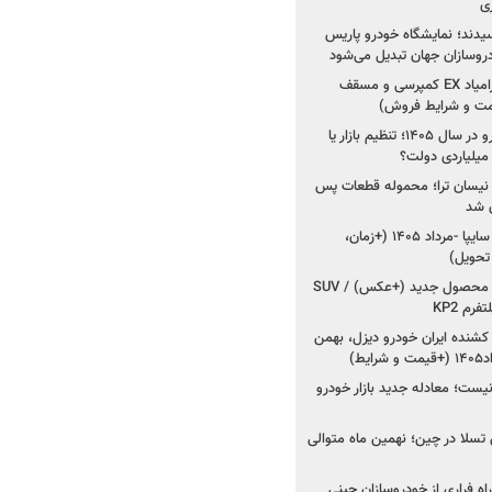
ی
سیدند؛ نمایشگاه خودرو پاریس
شروع فروش اقساطی زامیاد EX کمپرسی و مسقف
راز واردات ۷۵ هزار خودرو در سال ۱۴۰۵؛ تنظیم بازار یا
 نیسان ترا؛ محموله قطعات پس
ان شد
شروع فروش کوییک S سایپا -مرداد ۱۴۰۵ (+زمان،
 تحویل)
کرمان موتور به دنبال ۲ محصول جدید (+عکس) / SUV
رم KP2
شنده ایران خودرو دیزل، بهمن
ط)
ت؛ معادله جدید بازار خودرو
وش تسلا در چین؛ نهمین ماه متوالی
اه فراری از خودروسازان چینی