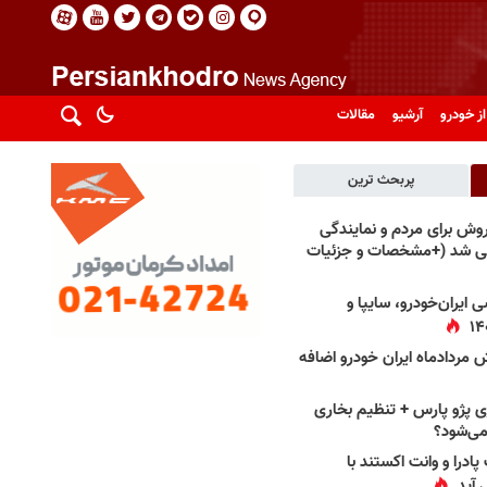
از خودرو
آرشیو
مقالات
پربحث ترین
فروش برای مردم و نمایندگی
فی شد (+مشخصات و جزئیات
 ایران‌خودرو، سایپا و
 مردادماه ایران خودرو اضافه
 پژو پارس + تنظیم بخاری
می‌شود؟
پادرا و وانت اکستند با
 آید