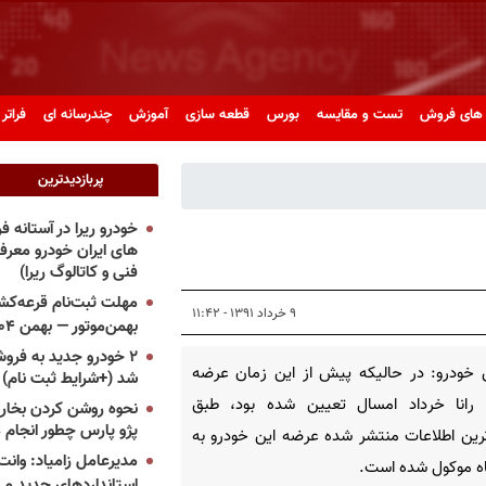
های فروش
تست و مقایسه
بورس
قطعه سازی
آموزش
چندرسانه ای
فراتر 
پربازدیدترین
خودرو ریرا در آستانه 
های ایران خودرو معر
فنی و کاتالوگ ریرا)
مهلت ثبت‌نام قرعه‌کشی
۹ خرداد ۱۳۹۱ - ۱۱:۴۲
بهمن‌موتور — بهمن ۱۴۰۴
۲ خودرو جدید به فروش
 خودرو: در حالیكه پیش از این زمان عرضه
شد (+شرایط ثبت نام)
 رانا خرداد امسال تعیین شده بود، طبق
نحوه روشن کردن بخاری
پژو پارس چطور انجام 
ین اطلاعات منتشر شده عرضه این خودرو به
مدیرعامل زامیاد: وانت 
ه موكول شده است.
استانداردهای جدید می