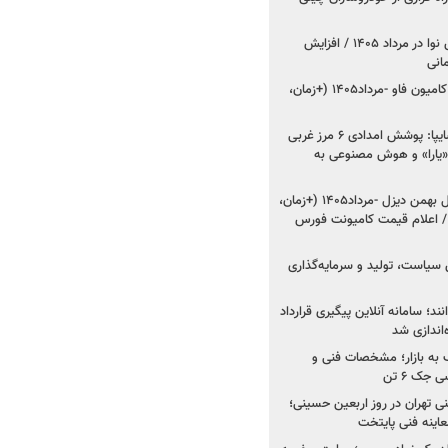
اعلام قیمت جدید پارس نوا در مرداد ۱۴۰۵ / افزایش
شروع فروش کشنده و کامیون فاو -مرداد۱۴۰۵ (+زمان،
مدیرعامل امدادخودروسایپا: پوشش امدادی ۶ مرز غربی
رح اربعین ۱۴۰۵ / «یارا» و هوش مصنوعی به
شروع فروش ۸ محصول بهمن دیزل -مرداد۱۴۰۵ (+زمان،
 اعلام قیمت کامیونت فورس
 سیاست، تولید و سرمایه‌گذاری
نند؛ سامانه آنلاین پیگیری قرارداد
‌اندازی شد
به بازار؛ مشخصات فنی و
جک ۶ تن
اینه فنی تهران در روز اربعین حسینی؛
عاینه فنی پایتخت