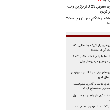
بهترین وانت ها در ایران: معرفی 25 تا از برترین وانت
ار کردن
اشین هنگام دور زدن چیست؟
ها
روهای وارداتی؛ حواله‌هایی که
 آن‌ها نباشد!
سایپا را می‌تواند واگذار کند؟
 دومین خودروساز ایران
های برقی در انگلیس؛ بهترین
خودرو، نوبت واگذاری سایپاست؛
ی همین استیضاح کردند
۳ خودروساز چینی برای نخستین بار وارد جمع ۱۰ غول
د؛ بازگشت علیمردان عظیمی به