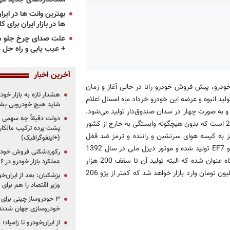
ها در بازار ایران برای ک
علت صدای چرخ جلو م
+ عیب یابی و راه حل 
آخرین اخبار
ودرو، پیش فروش خودرو رانا در حالی آغاز و زمان
هشدار تازه به بازار خود
لید انبوه و عرضه این خودرو خرداد ماه امسال اعلام
شاید هیچ خودرویی پشت
ده بود. رانا دومین خودرو ملی تولیدی ایران خودروست كه در کلاس C و به صورت چهار در سدان صندوق‌دار تولید می‌شود.
دولت دقیقاً چه سهمی از 
البته طبق آنچه كه مدیرعامل ساپكو اعلام كرده، این خودرو مشابه پژو206 است كه بدون هیچگونه وابستگی به خارج از كشور
پشت پرده ترکیب مالکان
ارد آلایندگی این خودرو یورو 4 و 5 بوده و مجهز به کیسه هوای سرنشین و راننده و ترمز ضد قفل
(+اینفوگرافیک)
است. طبق برنامه‌های اعلام شده، رانا با دو نوع موتور کم مصرف TU5 و EF7 تولید شده و موتور دیزل ملی در سال 1392
رکوردشکنی فروش خودرو
روی آن نصب خواهد شد. برنامه تولید رانا در سال جاری 50 هزار دستگاه عنوان شده كه البته تولید آن تا سقف 200 هزار
عملکرد بازار خودرو در ۶ سال اخیر
دستگاه در سال نیز قابل افزایش خواهد بود. رانا با قیمتی كمتر از 15 میلیون تومان وارد بازار خواهد شد كه كمتر از پژو 206
پزشکیان: بعد از ایران‌
وزیر اقتصاد را هم برا
خودروسازی جهان شدند
از ایران‌خودرو تا زامیا