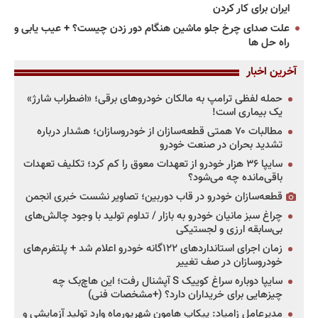
ایران برای کار کردن
علت صدای چرخ جلو ماشین هنگام دور زدن چیست؟ + عیب یابی و
راه حل ها
آخرین اخبار
حمله لفظی ترامپ به مالکان خودروهای برقی؛ «اضطراب شارژ»
یک بیماری است!
مطالبات ۷۰ همتی قطعه‌سازان از خودروسازان؛ هشدار درباره
تشدید بحران در صنعت خودرو
سایپا ۳۶ هزار خودرو از تعهدات معوق را کم کرد؛ تکلیف تعهدات
باقی‌مانده چه می‌شود؟
قطعه‌سازان خودرو در قاب دوربین؛ تصاویر نشست خبری انجمن
چراغ سبز مانیان خودرو به بازار / تداوم تولید با وجود چالش‌های
بی‌سابقه ارزی و لجستیکی
زمان اجرای استانداردهای ۱۲۲گانه خودرو اعلام شد + پلتفرم‌های
خودروسازان در صف تغییر
سایپا دوباره سراغ کوییک S آپشنال رفت؛ این هاچ‌بک چه
چیزهایی برای خریداران دارد؟ (+مشخصات فنی)
مدیرعامل زامیاد: پیکاپ هامون شهریورماه وارد تولید آزمایشی و