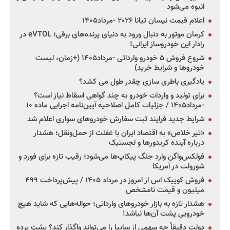
انبوه می‌شود
اعلام قیمت نیسان تیانا ۲۰۲۶ -مرداد۱۴۰۵
کرمان موتور به دنبال ورود به دنیای پرنده‌های برقی؛ eVTOL در
رادار این خودروساز ایرانی!
شروع فروش ۵ خودرو وارداتی -مرداد۱۴۰۵ (+زمان، لیست
خودروها و شرایط خرید)
یادگیری باطری سازی چقدر طول می کشد؟
برای تولید و واردات خودرو به چند گواهی اسقاط نیاز است؟
-مرداد۱۴۰۵ / جزئیات کامل اصلاحیه آیین‌نامه اجرایی ماده ۱۰
شرایط جدید فرایند ثبت سفارش خودروهای سواری اعلام شد
«تیر خلاص» به اقتصاد ایران با غفلت از حمل‌ونقل؛ هشدار
درباره آینده کریدورها و لجستیک
فولکس‌واگن وارد جنگ پیکاپ‌ها می‌شود؛ رقیب تازه برای فورد و
شورولت در آمریکا
فروش کوییک اس از امروز در مرداد ۱۴۰۵ / پیش‌پرداخت ۴۹۹
میلیون و قیمت نامشخص
هشدار تازه به بازار خودروهای وارداتی؛ حواله‌هایی که شاید هیچ
خودرویی پشت آن‌ها نباشد!
دولت دقیقاً چه سهمی از سایپا را می‌تواند واگذار کند؟ پشت پرده