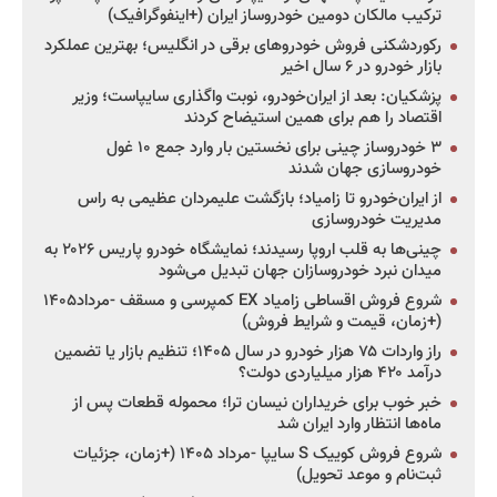
ترکیب مالکان دومین خودروساز ایران (+اینفوگرافیک)
رکوردشکنی فروش خودروهای برقی در انگلیس؛ بهترین عملکرد
بازار خودرو در ۶ سال اخیر
پزشکیان: بعد از ایران‌خودرو، نوبت واگذاری سایپاست؛ وزیر
اقتصاد را هم برای همین استیضاح کردند
۳ خودروساز چینی برای نخستین بار وارد جمع ۱۰ غول
خودروسازی جهان شدند
از ایران‌خودرو تا زامیاد؛ بازگشت علیمردان عظیمی به راس
مدیریت خودروسازی
چینی‌ها به قلب اروپا رسیدند؛ نمایشگاه خودرو پاریس ۲۰۲۶ به
میدان نبرد خودروسازان جهان تبدیل می‌شود
شروع فروش اقساطی زامیاد EX کمپرسی و مسقف -مرداد۱۴۰۵
(+زمان، قیمت و شرایط فروش)
راز واردات ۷۵ هزار خودرو در سال ۱۴۰۵؛ تنظیم بازار یا تضمین
درآمد ۴۲۰ هزار میلیاردی دولت؟
خبر خوب برای خریداران نیسان ترا؛ محموله قطعات پس از
ماه‌ها انتظار وارد ایران شد
شروع فروش کوییک S سایپا -مرداد ۱۴۰۵ (+زمان، جزئیات
ثبت‌نام و موعد تحویل)