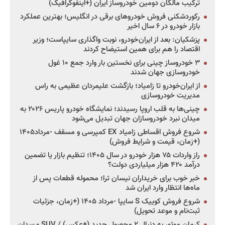
ترکیب مالکان دومین خودروساز ایران (+اینفوگرافیک)
رکوردشکنی فروش خودروهای برقی در انگلیس؛ بهترین عملکرد
بازار خودرو در ۶ سال اخیر
پزشکیان: بعد از ایران‌خودرو، نوبت واگذاری سایپاست؛ وزیر
اقتصاد را هم برای همین استیضاح کردند
۳ خودروساز چینی برای نخستین بار وارد جمع ۱۰ غول
خودروسازی جهان شدند
از ایران‌خودرو تا زامیاد؛ بازگشت علیمردان عظیمی به راس
مدیریت خودروسازی
چینی‌ها به قلب اروپا رسیدند؛ نمایشگاه خودرو پاریس ۲۰۲۶ به
میدان نبرد خودروسازان جهان تبدیل می‌شود
شروع فروش اقساطی زامیاد EX کمپرسی و مسقف -مرداد۱۴۰۵
(+زمان، قیمت و شرایط فروش)
راز واردات ۷۵ هزار خودرو در سال ۱۴۰۵؛ تنظیم بازار یا تضمین
درآمد ۴۲۰ هزار میلیاردی دولت؟
خبر خوب برای خریداران نیسان ترا؛ محموله قطعات پس از
ماه‌ها انتظار وارد ایران شد
شروع فروش کوییک S سایپا -مرداد ۱۴۰۵ (+زمان، جزئیات
ثبت‌نام و موعد تحویل)
کرمان موتور به دنبال ۲ محصول جدید (+عکس) / SUV و سدان