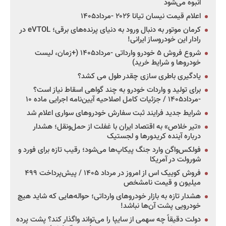
انبوه می‌شود
اعلام قیمت نیسان تیانا ۲۰۲۶ -مرداد۱۴۰۵
کرمان موتور به دنبال ورود به دنیای پرنده‌های برقی؛ eVTOL در
رادار این خودروساز ایرانی!
شروع فروش ۵ خودرو وارداتی -مرداد۱۴۰۵ (+زمان، لیست
خودروها و شرایط خرید)
یادگیری باطری سازی چقدر طول می کشد؟
برای تولید و واردات خودرو به چند گواهی اسقاط نیاز است؟
-مرداد۱۴۰۵ / جزئیات کامل اصلاحیه آیین‌نامه اجرایی ماده ۱۰
شرایط جدید فرایند ثبت سفارش خودروهای سواری اعلام شد
«تیر خلاص» به اقتصاد ایران با غفلت از حمل‌ونقل؛ هشدار
درباره آینده کریدورها و لجستیک
فولکس‌واگن وارد جنگ پیکاپ‌ها می‌شود؛ رقیب تازه برای فورد و
شورولت در آمریکا
فروش کوییک اس از امروز در مرداد ۱۴۰۵ / پیش‌پرداخت ۴۹۹
میلیون و قیمت نامشخص
هشدار تازه به بازار خودروهای وارداتی؛ حواله‌هایی که شاید هیچ
خودرویی پشت آن‌ها نباشد!
دولت دقیقاً چه سهمی از سایپا را می‌تواند واگذار کند؟ پشت پرده