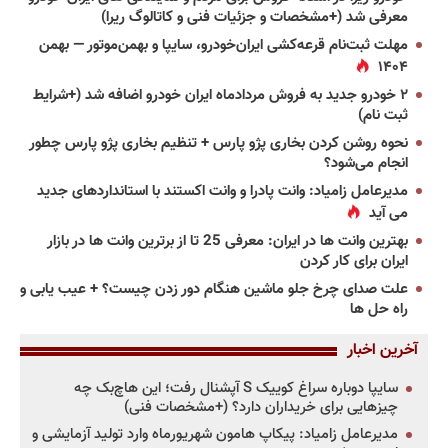
معرفی شد (+مشخصات و جزئیات فنی و کاتالوگ ریرا)
مهلت ثبت‌نام قرعه‌کشی ایران‌خودرو، سایپا و بهمن‌موتور — بهمن
۱۴۰۴
۲ خودرو جدید به فروش مردادماه ایران خودرو اضافه شد (+شرایط
ثبت نام)
نحوه روشن کردن بخاری پژو پارس + تنظیم بخاری پژو پارس چطور
انجام می‌شود؟
مدیرعامل زامیاد: وانت پادرا و وانت اکستند با استانداردهای جدید
می آید
بهترین وانت ها در ایران: معرفی 25 تا از برترین وانت ها در بازار
ایران برای کار کردن
علت صدای چرخ جلو ماشین هنگام دور زدن چیست؟ + عیب یابی و
راه حل ها
آخرین اخبار
سایپا دوباره سراغ کوییک S آپشنال رفت؛ این هاچ‌بک چه
چیزهایی برای خریداران دارد؟ (+مشخصات فنی)
مدیرعامل زامیاد: پیکاپ هامون شهریورماه وارد تولید آزمایشی و