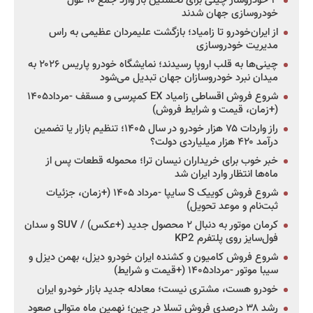
۳ خودروساز چینی برای نخستین بار وارد جمع ۱۰ غول
خودروسازی جهان شدند
از ایران‌خودرو تا زامیاد؛ بازگشت علیمردان عظیمی به راس
مدیریت خودروسازی
چینی‌ها به قلب اروپا رسیدند؛ نمایشگاه خودرو پاریس ۲۰۲۶ به
میدان نبرد خودروسازان جهان تبدیل می‌شود
شروع فروش اقساطی زامیاد EX کمپرسی و مسقف -مرداد۱۴۰۵
(+زمان، قیمت و شرایط فروش)
راز واردات ۷۵ هزار خودرو در سال ۱۴۰۵؛ تنظیم بازار یا تضمین
درآمد ۴۲۰ هزار میلیاردی دولت؟
خبر خوب برای خریداران نیسان ترا؛ محموله قطعات پس از
ماه‌ها انتظار وارد ایران شد
شروع فروش کوییک S سایپا -مرداد ۱۴۰۵ (+زمان، جزئیات
ثبت‌نام و موعد تحویل)
کرمان موتور به دنبال ۲ محصول جدید (+عکس) / SUV و سدان
فول‌سایز روی پلتفرم KP2
شروع فروش کامیون و کشنده ایران خودرو دیزل، بهمن دیزل و
سیبا موتور -مرداد۱۴۰۵ (+قیمت و شرایط)
خودرو هست، مشتری نیست؛ معادله جدید بازار خودرو ایران
رشد ۳۸ درصدی فروش تسلا در چین؛ نهمین ماه متوالی صعود