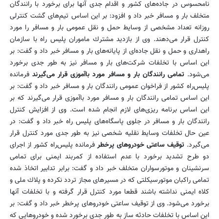
نامحسوس در جاده‌های كشور و اقدام جدی آنها برای برخورد با رانندگان
متخلف بار و مسافر خبر داد و افزود: بر این اساس تیم‌های گشت كنترلی
روزانه تعداد مشخصی از وسایط حمل و نقل عمومی بار و مسافر را مورد
كنترل قرار می‌دهند. وی از بازدید مشترك ماموران پلیس راه با سازمان
راهداری و حمل و نقل جاده‌ای از پایانه‌های بار و مسافر خبر داد و گفت: بر
این اساس با تخلفات شركت‌های بار و مسافر نیز به طور جدی برخورد
می‌شود.
تمامی رانندگان بار و مسافر مورد باآموزی قرار می‌گیرند
فرمانده
پلیس‌راه كشور از فراخوان عمومی رانندگان بار و مسافر خبر داد و گفت: بر
این اساس تمامی رانندگان بار و مسافر مورد باآموزی قرار می‌گیرند كه بر
این اساس برنامه ریزی‌های لازم انجام شده است. وی از افزایش كنترل
رانندگان بار و مسافر در جلوی پاسگاه‌های پلیس راه خبر داد و گفت: در
عین حال تخلفات وسایط نقلیه شخصی نیز به طور جدی مورد كنترل قرار
می‌گیرد.
توقیف ساعتی خودروهای پرخطر
فرمانده پلیس‌راه كشور از اجرای
دو طرح تشدید برخورد با عدم استفاده از كمربند ایمنی برای تمامی
سرنشینان و موتورسواران متخلف خبر داد و گفت: برابر تدابیر اتخاذ شده
تمامی راكبان موتورسیكلتی كه در مسیرهای مجاز تردد نكرده و پلاك ملی و
كلاه ایمنی نداشته باشند قطعا مورد كنترل قرار گرفته و با تخلفات آنها
برخورد می‌شود. وی از توقیف ساعتی خودروهای پرخطر خبر داد و گفت: بر
این اساس با تخلفات حادثه ساز به طور جدی برخورد شده و خودروهایی كه