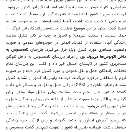
جاری خبر داد و گفت: بر این اساس میزان نمره منفی رانندگان، مدارك
شناسایی، كارت خودرو، بیمه‌نامه و گواهینامه رانندگی آنها كنترل می‌شود.
فرمانده پلیس‌راه كشور با اشاره به اینكه رانندگان بار و مسافر كه حد نصاب
نمره منفی را كسب كرده باشند، قطعا گواهینامه‌شان ضبط خواهد شد به
ایسنا گفت: علاوه بر این موضوع تخلفات حادثه‌ساز رانندگان این ناوگان از
جمله سرعت و سبقت غیرمجاز و تجاوز به چپ در كنار كنترل ساعت
رانندگی آنها، استفاده از كمربند ایمنی در خودروهای عمومی و صورت
وضعیت مسافری مورد كنترل ویژه قرار می‌گیرد.
بازرسان نامحسوس به
داخل اتوبوس‌ها می‌روند
وی از اعزام بازرسان نامحسوس به داخل ناوگان
مسافربری كشور در تابستان امسال خبر داد و گفت: این بازرسان تمام
تخلفات رانندگان حمل و نقل عمومی را مورد كنترل قرار داده و در صورت
لزوم با متخلفان برخورد می‌كنند. فرمانده پلیس‌راه كشور از تشدید كنترل
سامانه رهیاب ماهواره‌ای (GPS) ناوگان حمل و نقل بار و مسافر خبر داد و
گفت: در عین حال انجام تست سلامت روانی شامل مواد مخدر، روان
گردان‌ها و الكل نیز به صورت تصادفی از هفته جاری برای رانندگان حمل و
نقل عمومی آغاز می‌شود. وی با تاكید بر اینكه رانندگان پرخطر حمل و نقل
بار و مسافر از هفته جاری احضار می‌شوند گفت: این رانندگان باید
كلاس‌های آموزش اجباری را حتما بگذرانند و پس از آن اجازه رانندگی
خواهند داشت. فرمانده پلیس‌راه كشور از تقویت تیم‌های گشت محسوس و