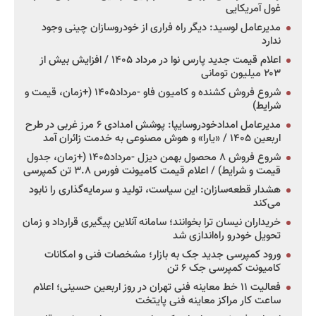
غول آمریکایی
مدیرعامل لوسید: دیگر راه فراری از خودروسازان چینی وجود
ندارد
اعلام قیمت جدید پارس نوا در مرداد ۱۴۰۵ / افزایش بیش از
۲۰۳ میلیون تومانی
شروع فروش کشنده و کامیون فاو -مرداد۱۴۰۵ (+زمان، قیمت و
شرایط)
مدیرعامل امدادخودروسایپا: پوشش امدادی ۶ مرز غربی در طرح
اربعین ۱۴۰۵ / «یارا» و هوش مصنوعی به خدمت زائران آمد
شروع فروش ۸ محصول بهمن دیزل -مرداد۱۴۰۵ (+زمان، جدول
قیمت و شرایط) / اعلام قیمت کامیونت فورس ۳.۸ تن کمپرسی
هشدار قطعه‌سازان: این سیاست، تولید و سرمایه‌گذاری را نابود
می‌کند
خریداران نیسان ترا بخوانند؛ سامانه آنلاین پیگیری قرارداد و زمان
تحویل خودرو راه‌اندازی شد
ورود کمپرسی جدید جک به بازار؛ مشخصات فنی و امکانات
کامیونت کمپرسی جک ۶ تن
فعالیت ۱۱ خط معاینه فنی تهران در روز اربعین حسینی؛ اعلام
ساعت کار مراکز معاینه فنی پایتخت