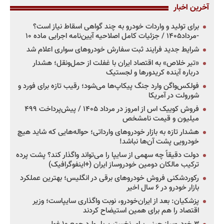
آخرین اخبار
برای تولید و واردات خودرو به چند گواهی اسقاط نیاز است؟
-مرداد۱۴۰۵ / جزئیات کامل اصلاحیه آیین‌نامه اجرایی ماده ۱۰
شرایط جدید فرایند ثبت سفارش خودروهای سواری اعلام شد
«تیر خلاص» به اقتصاد ایران با غفلت از حمل‌ونقل؛ هشدار
درباره آینده کریدورها و لجستیک
فولکس‌واگن وارد جنگ پیکاپ‌ها می‌شود؛ رقیب تازه برای فورد و
شورولت در آمریکا
فروش کوییک اس از امروز در مرداد ۱۴۰۵ / پیش‌پرداخت ۴۹۹
میلیون و قیمت نامشخص
هشدار تازه به بازار خودروهای وارداتی؛ حواله‌هایی که شاید هیچ
خودرویی پشت آن‌ها نباشد!
دولت دقیقاً چه سهمی از سایپا را می‌تواند واگذار کند؟ پشت پرده
ترکیب مالکان دومین خودروساز ایران (+اینفوگرافیک)
رکوردشکنی فروش خودروهای برقی در انگلیس؛ بهترین عملکرد
بازار خودرو در ۶ سال اخیر
پزشکیان: بعد از ایران‌خودرو، نوبت واگذاری سایپاست؛ وزیر
اقتصاد را هم برای همین استیضاح کردند