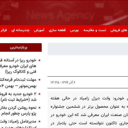
های فروش
تست و مقایسه
بورس
قطعه سازی
آموزش
چندرسانه ای
فراتر 
پربازدیدترین
خودرو ریرا در آستانه 
های ایران خودرو معر
فنی و کاتالوگ ریرا)
مهلت ثبت‌نام قرعه‌کشی
۶ آذر ۱۳۸۹ - ۱۳:۴۵
بهمن‌موتور — بهمن ۱۴۰۴
۲ خودرو جدید به فروش
 خودرو: وانت دیزل زامیاد در حالی هفته
شد (+شرایط ثبت نام)
 به عنوان محصول برتر در ششمین جشنواره
نحوه روشن کردن بخاری
پژو پارس چطور انجام 
ان صنعت ایران معرفی شد كه این خودرو در
مدیرعامل زامیاد: وانت 
اری تاكنون نتوانسته است حتی یك‌بار در
استانداردهای جدید می