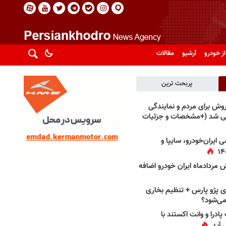
از خودرو
آرشیو
مقالات
پربحث ترین
فروش برای مردم و نمایندگی
فی شد (+مشخصات و جزئیات
 ایران‌خودرو، سایپا و
 مردادماه ایران خودرو اضافه
 پژو پارس + تنظیم بخاری
می‌شود؟
پادرا و وانت اکستند با
 آید