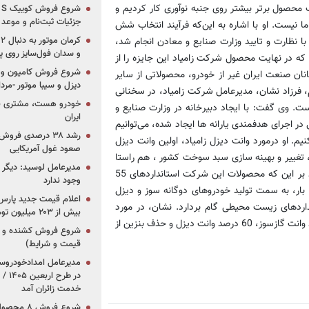
ب محصول برتر بیشتر روی جنبه نوآوری كار كردیم و
جزئیات ثبت‌نام و موعد
نیست. او با اشاره به این‌كه فرآیند انتخاب شش
 نظارت و تایید وزارت صنایع و معادن انجام شد،‌
و سدان فول‌سایز روی پلتف
قیب وانت دیزل زامیاد در كسب جایزه محصول برتر، مزدا 3 بود كه در نهایت محصول شركت زامیاد این جایزه را از
شروع فروش کامیون و ک
نان صنعت ایران غیر از خودرو، محصولاتی از سایر
دیزل و سیبا موتور -مرداد۱۴۰۵ (+قیمت و شرای
، فرزاد نشان، مدیرعامل شركت زامیاد، در سخنانی
خودرو هست، مشتری نیس
ت. وی گفت: با ایجاد دبیرخانه در وزارت صنایع و
ایران
 اجرای هدفمندی یارانه ها ایجاد شده،‌ می‌توانیم
رشد ۳۸ درصدی فر
م. او درمورد وانت دیزل زامیاد، اولین وانت دیزل
صعود غول آمریکایی
، تغییر و بهینه سازی سبد سوخت كشور ، هم راستا
مدیرعامل لوسید: دیگر ر
با طرح هدفمندی یارانه ها بوده است. مدیرعامل شركت زامیاد با تاكید بر این كه محصولات این شركت استانداردهای 55
وجود ندارد
بار، به سمت تولید خودروهای دوگانه سوز و دیزل
داردهای زیست محیطی گام بردارد. نشان، در مورد
بیش از ۲۰۳ میلیون تومانی
برنامه تولید امسال این شركت نیز گفت: زامیاد تولید خود را به 40 درصد وانت گازسوز، 60 درصد وانت دیزل و حذف بنزین از
قیمت و شرایط)
در ط
خدمت زائران آمد