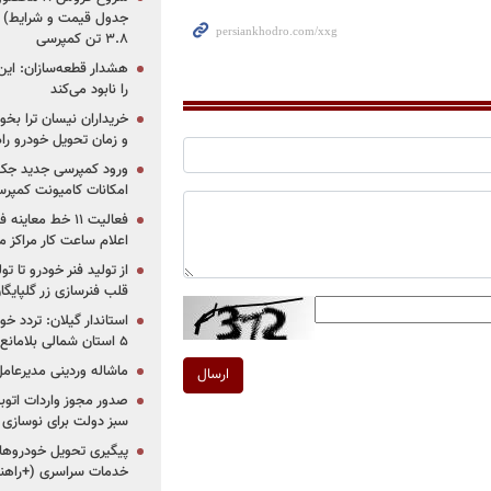
جدول قیمت و شرایط) /
۳.۸ تن کمپرسی
هشدار قطعه‌سازان: این
را نابود می‌کند
خریداران نیسان ترا بخوا
و زمان تحویل خودرو راه
ورود کمپرسی جدید جک 
امکانات کامیونت کمپرسی 
فعالیت ۱۱ خط مع
اعلام ساعت کار مراکز م
از تولید فنر خودرو تا ت
قلب فنرسازی زر گلپایگا
استاندار گیلان: تردد خو
۵ استان شمالی بلامانع شد
ماشاله وردینی مدیرعا
ارسال
سبز دولت برای نوسازی 
پیگیری تحویل خودروهای
خدمات سراسری (+راهنم