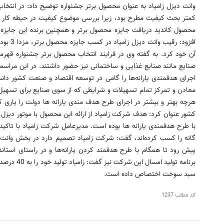
وانت دیزل زامیاد به عنوان محصول برتر جشنواره توضیح داد: در انتخا
كمتر بحث كیفیت مطرح بود، زیرا بررسی موضوع كیفیت در حیطه كار ما 
محصول كاندید دریافت جایزه محصول برتر و همچنین برنده این جایزه با
افزود: ر
آن خود كرد. به گفته وی در فرایند انتخاب محصول برتر جشنواره قهرما
صنایع مانند صنایع غذایی و ساختمانی نیز حضور داشتند. در این مراسم
اجرای هدفمندی یارانه‌ها را گامی در توسعه اقتصاد و صنعت كشور دانس
معادن و تمركز تمام تسهیلات و شرایطی كه از سوی صنایع برای تسهیل در
هرچه بهتر و بیشتر در اجرای طرح هدف مندی یارانه ها دولت را یاری كنی
كشور عنوان كرد: هدف شركت زامیاد از ارائه این محصول با موتور دیزل
گانه را كسب كرده‌اند، گفت: شركت زامیاد تصمیم دارد در بخش وانت 
پیش رود تا همگام با طرح هدفمند كردن یارانه‌ها و در راستای استان
سبد سوخت اختصاص داده است.
کد مطلب
1237