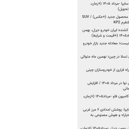
شروع فروش کوییک S سایپا -مرداد ۱۴۰۵ (+زمان،
 تحویل)
کرمان موتور به دنبال ۲ محصول جدید (+عکس) / SUV
رم KP2
شنده ایران خودرو دیزل، بهمن
ط)
ت؛ معادله جدید بازار خودرو
وش تسلا در چین؛ نهمین ماه متوالی
اه فراری از خودروسازان چینی
اعلام قیمت جدید پارس نوا در مرداد ۱۴۰۵ / افزایش
شروع فروش کشنده و کامیون فاو -مرداد۱۴۰۵ (+زمان،
مدیرعامل امدادخودروسایپا: پوشش امدادی ۶ مرز غربی
رح اربعین ۱۴۰۵ / «یارا» و هوش مصنوعی به
شروع فروش ۸ محصول بهمن دیزل -مرداد۱۴۰۵ (+زمان،