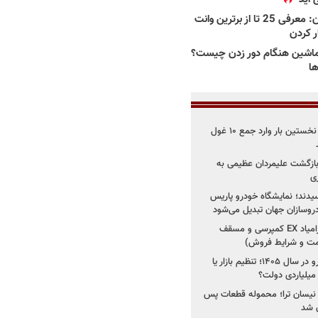
بهترین وانت ها در ایران: معرفی 25 تا از برترین وانت
ار کردن
اشین هنگام دور زدن چیست؟
ها
۳ خودروساز چینی برای نخستین بار وارد جمع ۱۰ غول
د؛ بازگشت علیمردان عظیمی به
ی
سیدند؛ نمایشگاه خودرو پاریس
شروع فروش اقساطی زامیاد EX کمپرسی و مسقف
راز واردات ۷۵ هزار خودرو در سال ۱۴۰۵؛ تنظیم بازار یا
 نیسان ترا؛ محموله قطعات پس
ان شد