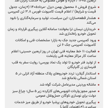
اربعین ۱۴۰۵ / «یارا» و هوش مصنوعی به خدمت زائران آمد
شروع فروش ۸ محصول بهمن دیزل -مرداد۱۴۰۵ (+زمان، جدول
قیمت و شرایط) / اعلام قیمت کامیونت فورس ۳.۸ تن کمپرسی
هشدار قطعه‌سازان: این سیاست، تولید و سرمایه‌گذاری را نابود
می‌کند
خریداران نیسان ترا بخوانند؛ سامانه آنلاین پیگیری قرارداد و زمان
تحویل خودرو راه‌اندازی شد
ورود کمپرسی جدید جک به بازار؛ مشخصات فنی و امکانات
کامیونت کمپرسی جک ۶ تن
فعالیت ۱۱ خط معاینه فنی تهران در روز اربعین حسینی؛ اعلام
ساعت کار مراکز معاینه فنی پایتخت
از تولید فنر خودرو تا تولد یک نماد بورسی؛ روایت سفر به قلب
فنرسازی زر گلپایگان
استاندار گیلان: تردد خودروهای پلاک منطقه آزاد انزلی در ۵
استان شمالی بلامانع شد
ماشاله وردینی مدیرعامل شرکت گواه شد
صدور مجوز واردات اتوبوس‌های کارکرده زیر ۵ سال؛ چراغ سبز
دولت برای نوسازی ناوگان حمل‌ونقل عمومی
پیگیری تحویل خودروهای پرشیا خودرو از طریق میز خدمات
سراسری (+راهنمای کامل)