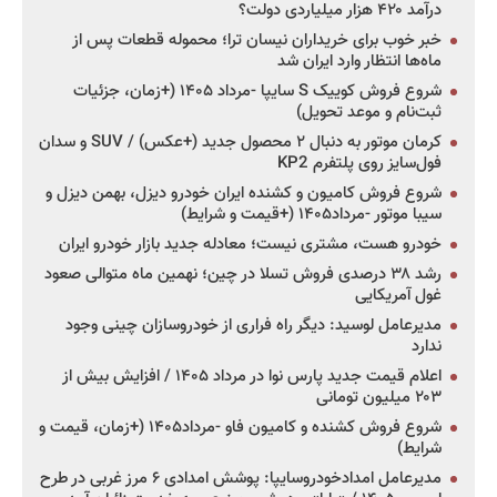
درآمد ۴۲۰ هزار میلیاردی دولت؟
خبر خوب برای خریداران نیسان ترا؛ محموله قطعات پس از
ماه‌ها انتظار وارد ایران شد
شروع فروش کوییک S سایپا -مرداد ۱۴۰۵ (+زمان، جزئیات
ثبت‌نام و موعد تحویل)
کرمان موتور به دنبال ۲ محصول جدید (+عکس) / SUV و سدان
فول‌سایز روی پلتفرم KP2
شروع فروش کامیون و کشنده ایران خودرو دیزل، بهمن دیزل و
سیبا موتور -مرداد۱۴۰۵ (+قیمت و شرایط)
خودرو هست، مشتری نیست؛ معادله جدید بازار خودرو ایران
رشد ۳۸ درصدی فروش تسلا در چین؛ نهمین ماه متوالی صعود
غول آمریکایی
مدیرعامل لوسید: دیگر راه فراری از خودروسازان چینی وجود
ندارد
اعلام قیمت جدید پارس نوا در مرداد ۱۴۰۵ / افزایش بیش از
۲۰۳ میلیون تومانی
شروع فروش کشنده و کامیون فاو -مرداد۱۴۰۵ (+زمان، قیمت و
شرایط)
مدیرعامل امدادخودروسایپا: پوشش امدادی ۶ مرز غربی در طرح