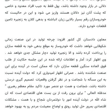
دلالی در بازار وجود داشته باشد، پول فقط به جیب افراد معدود و خاصی
که پشت آنان نیز دلالان هستند واریز مى شود و این در حالیست که
خودروسازان رقم بسیار بالایی زیان انباشته و بدهی کلان به زنجیره تامین
قطعات خودرو دارند.
معاون دادستان کل کشور افزود: چرخه تولید در این صنعت زمانى
شکوفایى خواهد داشت که خودروساز به موقع بدهى خود به قطعه سازان
را پرداخت کرده باشد و الا زنجیره تولید دچار مشکل جدى خواهد شد .
وی اظهار کرد: آمار و اطلاعات ارائه شده در این جلسه حکایت از طلب
فوق العاده سنگین قطعه سازان دارد که ممکن است در آینده براى این
صنعت شکننده باشد . عمرانی اظهار امیدواری کرد که دولت آینده نسبت
به این مسأله با شجاعت و در نظر گرفتن واقعیات تصمیم گیری درستی
داشته باشد، شجاعت و همت دو عنصر مورد تاکید مقام معظم رهبرى ”
مدظله العالى “ براى برون رفت از بن بست هاى اقتصادى است که ان
شاء الله در دولت آینده امور با دولتمردان شجاع و با همت ، مشکلات
اقتصادى بمرور حل تولید رونق و اوضاع معیشت مردم رو به بهبود خواهد