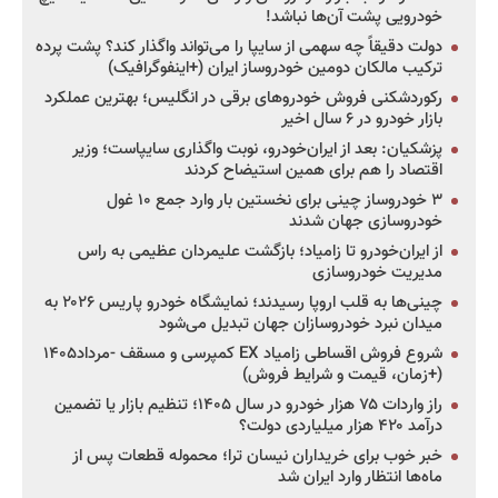
خودرویی پشت آن‌ها نباشد!
دولت دقیقاً چه سهمی از سایپا را می‌تواند واگذار کند؟ پشت پرده
ترکیب مالکان دومین خودروساز ایران (+اینفوگرافیک)
رکوردشکنی فروش خودروهای برقی در انگلیس؛ بهترین عملکرد
بازار خودرو در ۶ سال اخیر
پزشکیان: بعد از ایران‌خودرو، نوبت واگذاری سایپاست؛ وزیر
اقتصاد را هم برای همین استیضاح کردند
۳ خودروساز چینی برای نخستین بار وارد جمع ۱۰ غول
خودروسازی جهان شدند
از ایران‌خودرو تا زامیاد؛ بازگشت علیمردان عظیمی به راس
مدیریت خودروسازی
چینی‌ها به قلب اروپا رسیدند؛ نمایشگاه خودرو پاریس ۲۰۲۶ به
میدان نبرد خودروسازان جهان تبدیل می‌شود
شروع فروش اقساطی زامیاد EX کمپرسی و مسقف -مرداد۱۴۰۵
(+زمان، قیمت و شرایط فروش)
راز واردات ۷۵ هزار خودرو در سال ۱۴۰۵؛ تنظیم بازار یا تضمین
درآمد ۴۲۰ هزار میلیاردی دولت؟
خبر خوب برای خریداران نیسان ترا؛ محموله قطعات پس از
ماه‌ها انتظار وارد ایران شد