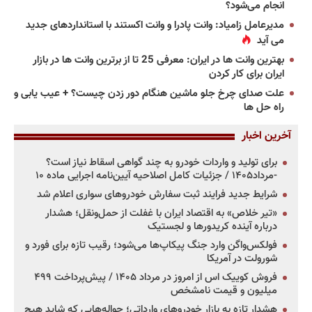
انجام می‌شود؟
مدیرعامل زامیاد: وانت پادرا و وانت اکستند با استانداردهای جدید
می آید
بهترین وانت ها در ایران: معرفی 25 تا از برترین وانت ها در بازار
ایران برای کار کردن
علت صدای چرخ جلو ماشین هنگام دور زدن چیست؟ + عیب یابی و
راه حل ها
آخرین اخبار
برای تولید و واردات خودرو به چند گواهی اسقاط نیاز است؟
-مرداد۱۴۰۵ / جزئیات کامل اصلاحیه آیین‌نامه اجرایی ماده ۱۰
شرایط جدید فرایند ثبت سفارش خودروهای سواری اعلام شد
«تیر خلاص» به اقتصاد ایران با غفلت از حمل‌ونقل؛ هشدار
درباره آینده کریدورها و لجستیک
فولکس‌واگن وارد جنگ پیکاپ‌ها می‌شود؛ رقیب تازه برای فورد و
شورولت در آمریکا
فروش کوییک اس از امروز در مرداد ۱۴۰۵ / پیش‌پرداخت ۴۹۹
میلیون و قیمت نامشخص
هشدار تازه به بازار خودروهای وارداتی؛ حواله‌هایی که شاید هیچ