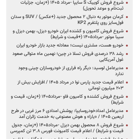
شروع فروش کوییک S سایپا -مرداد ۱۴۰۵ (+زمان، جزئیات
ثبت‌نام و موعد تحویل)
کرمان موتور به دنبال ۲ محصول جدید (+عکس) / SUV و سدان
فول‌سایز روی پلتفرم KP2
شروع فروش کامیون و کشنده ایران خودرو دیزل، بهمن دیزل و
سیبا موتور -مرداد۱۴۰۵ (+قیمت و شرایط)
خودرو هست، مشتری نیست؛ معادله جدید بازار خودرو ایران
رشد ۳۸ درصدی فروش تسلا در چین؛ نهمین ماه متوالی صعود
غول آمریکایی
مدیرعامل لوسید: دیگر راه فراری از خودروسازان چینی وجود
ندارد
اعلام قیمت جدید پارس نوا در مرداد ۱۴۰۵ / افزایش بیش از
۲۰۳ میلیون تومانی
شروع فروش کشنده و کامیون فاو -مرداد۱۴۰۵ (+زمان، قیمت و
شرایط)
مدیرعامل امدادخودروسایپا: پوشش امدادی ۶ مرز غربی در طرح
اربعین ۱۴۰۵ / «یارا» و هوش مصنوعی به خدمت زائران آمد
شروع فروش ۸ محصول بهمن دیزل -مرداد۱۴۰۵ (+زمان، جدول
قیمت و شرایط) / اعلام قیمت کامیونت فورس ۳.۸ تن کمپرسی