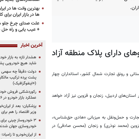
اران.
ها در بازار ایران برای ک
علت صدای چرخ جلو م
+ عیب یابی و راه حل 
آخرین اخبار
های دارای پلاک منطقه آزاد
هشدار تازه به بازار خود
شاید هیچ خودرویی پشت
دولت دقیقاً چه سهمی از 
ستانی و رونق تجارت شمال کشور، استانداران چهار
پشت پرده ترکیب مالکان
(+اینفوگرافیک)
رکوردشکنی فروش خودرو
استان‌های اردبیل، زنجان و قزوین نیز آزاد خواهد
عملکرد بازار خودرو در ۶ سال اخیر
پزشکیان: بعد از ایران‌
وزیر اقتصاد را هم برا
جارت و حمل‌ونقل به میزبانی «هادی حق‌شناس»،
، قزوین (محمد نوذری) و زنجان (محسن صادقی) در
خودروسازی جهان شدند
از ایران‌خودرو تا زامیا