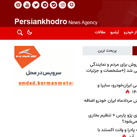
از خودرو
آرشیو
مقالات
پربحث ترین
فروش برای مردم و نمایندگی
فی شد (+مشخصات و جزئیات
 ایران‌خودرو، سایپا و
 مردادماه ایران خودرو اضافه
 پژو پارس + تنظیم بخاری
می‌شود؟
پادرا و وانت اکستند با
 آید