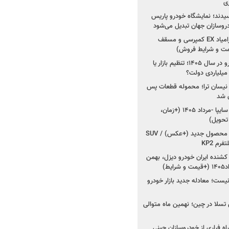
ی
سیدند؛ نمایشگاه خودرو پاریس
شروع فروش اقساطی زامیاد EX کمپرسی و مسقف
راز واردات ۷۵ هزار خودرو در سال ۱۴۰۵؛ تنظیم بازار یا
 نیسان ترا؛ محموله قطعات پس
ان شد
شروع فروش کوییک S سایپا -مرداد ۱۴۰۵ (+زمان،
 تحویل)
کرمان موتور به دنبال ۲ محصول جدید (+عکس) / SUV
رم KP2
شنده ایران خودرو دیزل، بهمن
ط)
ت؛ معادله جدید بازار خودرو
وش تسلا در چین؛ نهمین ماه متوالی
اه فراری از خودروسازان چینی