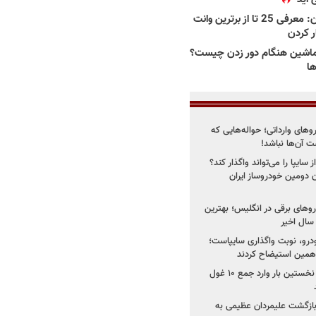
بهترین وانت ها در ایران: معرفی 25 تا از برترین وانت
ار کردن
اشین هنگام دور زدن چیست؟
ها
روهای وارداتی؛ حواله‌هایی که
 آن‌ها نباشد!
سایپا را می‌تواند واگذار کند؟
 دومین خودروساز ایران
های برقی در انگلیس؛ بهترین
خودرو، نوبت واگذاری سایپاست؛
ی همین استیضاح کردند
۳ خودروساز چینی برای نخستین بار وارد جمع ۱۰ غول
د؛ بازگشت علیمردان عظیمی به