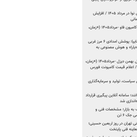
اعلام قیمت جدید پارس نوا در مرداد ۱۴۰۵ / افزایش
شروع فروش کشنده و کامیون فاو -مرداد۱۴۰۵ (+زمان،
مدیرعامل امدادخودروسایپا: پوشش امدادی ۶ مرز غربی
رح اربعین ۱۴۰۵ / «یارا» و هوش مصنوعی به
شروع فروش ۸ محصول بهمن دیزل -مرداد۱۴۰۵ (+زمان،
 اعلام قیمت کامیونت فورس
 سیاست، تولید و سرمایه‌گذاری
نند؛ سامانه آنلاین پیگیری قرارداد
‌اندازی شد
به بازار؛ مشخصات فنی و
جک ۶ تن
اینه فنی تهران در روز اربعین حسینی؛
عاینه فنی پایتخت