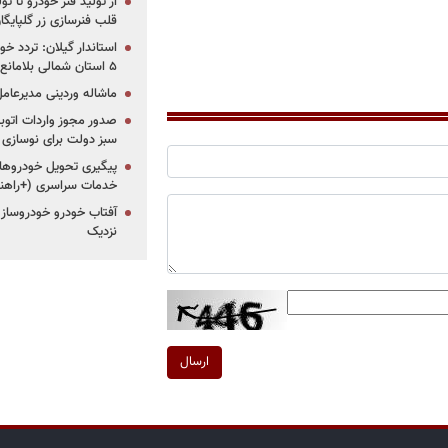
از تولید فنر خودرو تا ت
قلب فنرسازی زر گلپایگا
استاندار گیلان: تردد خو
۵ استان شمالی بلامانع شد
ماشاله وردینی مدیرعا
سبز دولت برای نوسازی 
پیگیری تحویل خودروهای
خدمات سراسری (+راهنم
آفتاب خودرو خودروساز م
نزدیک
ارسال