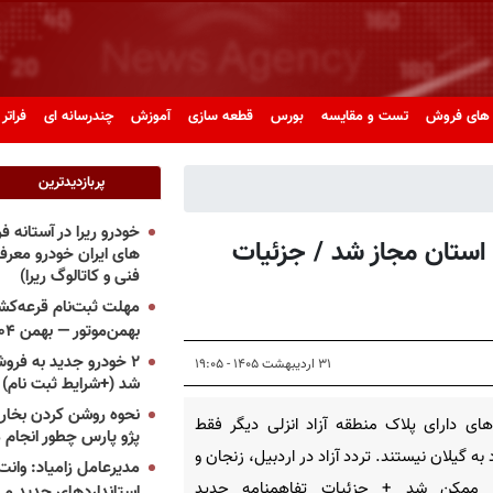
های فروش
تست و مقایسه
بورس
قطعه سازی
آموزش
چندرسانه ای
فراتر 
پربازدیدترین
خودرو ریرا در آستانه 
تردد خودروهای پلاک منطقه آزاد انزلی به ۴ استان مجاز شد / جزئیات
های ایران خودرو معر
فنی و کاتالوگ ریرا)
مهلت ثبت‌نام قرعه‌کشی
بهمن‌موتور — بهمن ۱۴۰۴
۲ خودرو جدید به فروش
۳۱ اردیبهشت ۱۴۰۵ - ۱۹:۰۵
شد (+شرایط ثبت نام)
نحوه روشن کردن بخاری
ای دارای پلاک منطقه آزاد انزلی دیگر فقط
پژو پارس چطور انجام 
به گیلان نیستند. تردد آزاد در اردبیل، زنجان و
مدیرعامل زامیاد: وانت 
 ممکن شد + جزئیات تفاهمنامه جدید
استانداردهای جدید می