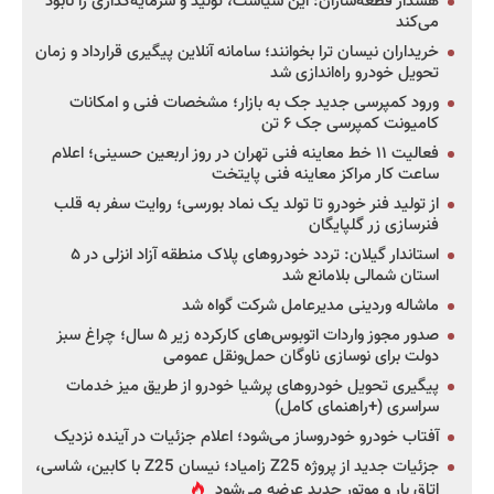
هشدار قطعه‌سازان: این سیاست، تولید و سرمایه‌گذاری را نابود
می‌کند
خریداران نیسان ترا بخوانند؛ سامانه آنلاین پیگیری قرارداد و زمان
تحویل خودرو راه‌اندازی شد
ورود کمپرسی جدید جک به بازار؛ مشخصات فنی و امکانات
کامیونت کمپرسی جک ۶ تن
فعالیت ۱۱ خط معاینه فنی تهران در روز اربعین حسینی؛ اعلام
ساعت کار مراکز معاینه فنی پایتخت
از تولید فنر خودرو تا تولد یک نماد بورسی؛ روایت سفر به قلب
فنرسازی زر گلپایگان
استاندار گیلان: تردد خودروهای پلاک منطقه آزاد انزلی در ۵
استان شمالی بلامانع شد
ماشاله وردینی مدیرعامل شرکت گواه شد
صدور مجوز واردات اتوبوس‌های کارکرده زیر ۵ سال؛ چراغ سبز
دولت برای نوسازی ناوگان حمل‌ونقل عمومی
پیگیری تحویل خودروهای پرشیا خودرو از طریق میز خدمات
سراسری (+راهنمای کامل)
آفتاب خودرو خودروساز می‌شود؛ اعلام جزئیات در آینده نزدیک
جزئیات جدید از پروژه Z25 زامیاد؛ نیسان Z25 با کابین، شاسی،
اتاق بار و موتور جدید عرضه می‌شود