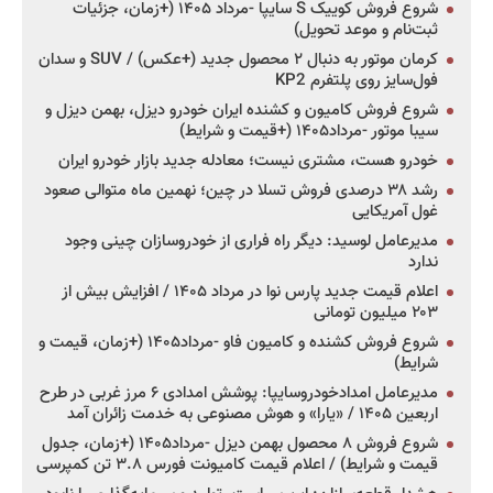
شروع فروش کوییک S سایپا -مرداد ۱۴۰۵ (+زمان، جزئیات
ثبت‌نام و موعد تحویل)
کرمان موتور به دنبال ۲ محصول جدید (+عکس) / SUV و سدان
فول‌سایز روی پلتفرم KP2
شروع فروش کامیون و کشنده ایران خودرو دیزل، بهمن دیزل و
سیبا موتور -مرداد۱۴۰۵ (+قیمت و شرایط)
خودرو هست، مشتری نیست؛ معادله جدید بازار خودرو ایران
رشد ۳۸ درصدی فروش تسلا در چین؛ نهمین ماه متوالی صعود
غول آمریکایی
مدیرعامل لوسید: دیگر راه فراری از خودروسازان چینی وجود
ندارد
اعلام قیمت جدید پارس نوا در مرداد ۱۴۰۵ / افزایش بیش از
۲۰۳ میلیون تومانی
شروع فروش کشنده و کامیون فاو -مرداد۱۴۰۵ (+زمان، قیمت و
شرایط)
مدیرعامل امدادخودروسایپا: پوشش امدادی ۶ مرز غربی در طرح
اربعین ۱۴۰۵ / «یارا» و هوش مصنوعی به خدمت زائران آمد
شروع فروش ۸ محصول بهمن دیزل -مرداد۱۴۰۵ (+زمان، جدول
قیمت و شرایط) / اعلام قیمت کامیونت فورس ۳.۸ تن کمپرسی