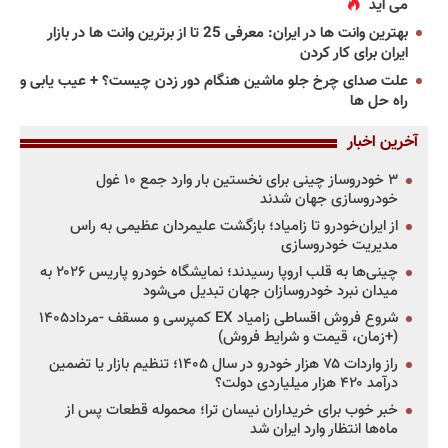
می آید
بهترین وانت ها در ایران: معرفی 25 تا از برترین وانت ها در بازار
ایران برای کار کردن
علت صدای چرخ جلو ماشین هنگام دور زدن چیست؟ + عیب یابی و
راه حل ها
آخرین اخبار
۳ خودروساز چینی برای نخستین بار وارد جمع ۱۰ غول
خودروسازی جهان شدند
از ایران‌خودرو تا زامیاد؛ بازگشت علیمردان عظیمی به راس
مدیریت خودروسازی
چینی‌ها به قلب اروپا رسیدند؛ نمایشگاه خودرو پاریس ۲۰۲۶ به
میدان نبرد خودروسازان جهان تبدیل می‌شود
شروع فروش اقساطی زامیاد EX کمپرسی و مسقف -مرداد۱۴۰۵
(+زمان، قیمت و شرایط فروش)
راز واردات ۷۵ هزار خودرو در سال ۱۴۰۵؛ تنظیم بازار یا تضمین
درآمد ۴۲۰ هزار میلیاردی دولت؟
خبر خوب برای خریداران نیسان ترا؛ محموله قطعات پس از
ماه‌ها انتظار وارد ایران شد