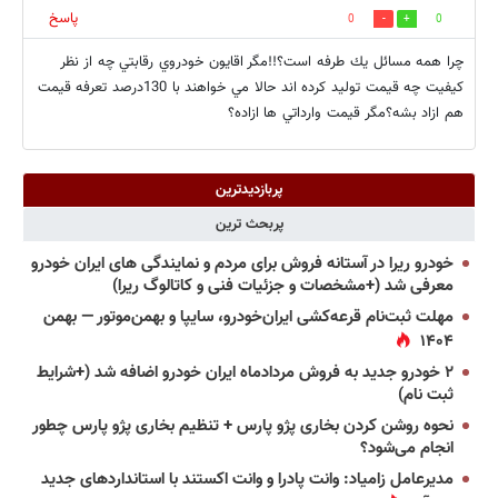
پاسخ
0
0
چرا همه مسائل يك طرفه است؟!!مگر اقايون خودروي رقابتي چه از نظر
كيفيت چه قيمت توليد كرده اند حالا مي خواهند با 130درصد تعرفه قيمت
هم ازاد بشه؟مگر قيمت وارداتي ها ازاده؟
پربازدیدترین
پربحث ترین
خودرو ریرا در آستانه فروش برای مردم و نمایندگی های ایران خودرو
معرفی شد (+مشخصات و جزئیات فنی و کاتالوگ ریرا)
مهلت ثبت‌نام قرعه‌کشی ایران‌خودرو، سایپا و بهمن‌موتور — بهمن
۱۴۰۴
۲ خودرو جدید به فروش مردادماه ایران خودرو اضافه شد (+شرایط
ثبت نام)
نحوه روشن کردن بخاری پژو پارس + تنظیم بخاری پژو پارس چطور
انجام می‌شود؟
مدیرعامل زامیاد: وانت پادرا و وانت اکستند با استانداردهای جدید