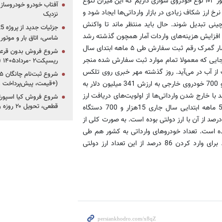
تاثیری که کاهش واردات بر این موضوع خواهد گذاشت، گفت: ما در کشور ۱۰۲ نوع خودروی سواری داریم که این میزان تنوع
آفتاب خودرو خودروساز م
خ ارز شکاف زیادی در بازار وارداتی‌ها ایجاد شود و
نزدیک
نی تبدیل شوند. حال باید منتظر ماند تا واکنش
م افزایش هزینه‌های واردات آمار همچون گذشته رشد
شاسی، اتاق بار و موتو
واردات را نشان خواهد داد یا کاهش آن را. هرچند تا کنون و بر اساس آمار گمرک رقم ثبت سفارش طی ۵ ماهه ابتدای سال
شروع فروش بدون قرعه‌
از آنجایی که معمولا تمام موارد ثبت سفارش شده منجر
ریسپکت۲ -مرداد۱۴۰۵ (+زمان، قیمت و شرایط فروش)
 از آب در می‌آید. روز گذشته مهر خبری روی تلکس
خبری خود قرار داد مبنی بر اینکه طی ۵ماهه ابتدای سال جاری 15هزار و 700 خودروی خارجی به ارزش 341 میلیون دلار به
(+قیمت، پیش‌پرداخت 
ظر می‌رسد با خارج شدن وارداتی‌ها از اولویت‌های دریافت ارز
قطعی، تحویل ۲۰ روزه و لینک ثبت‌نام)
دولتی کاهش واردات هر روز جدی‌تر به نظر برسد. بر اساس آمار در 5 ماهه ابتدایی سال جاری 15هزار و 700 دستگاه
دروی خارجی به ارزش 341 میلیون دلار وارد کشور شده است که 78 درصد از آن با ارز دولتی بوده است. به صورت کلی از
 کشور انجام شده است. تعداد خودروهای وارداتی به کشور هم طی
سال گذشته 40 هزار دستگاه بود که ارزش آن 830 میلیون دلار بوده. برای وارد کردن 86 درصد از این تعداد ارز دولتی