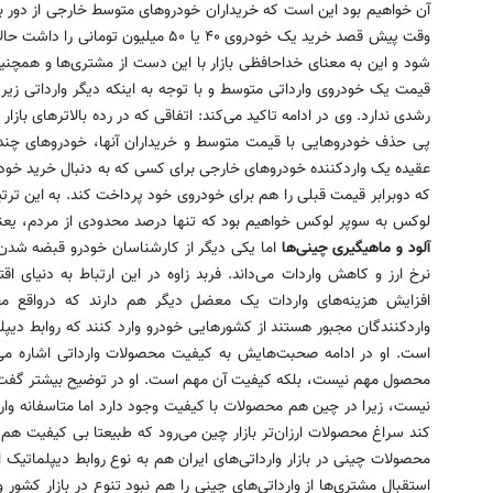
آن خواهیم بود این است که خریداران خودروهای متوسط خارجی از دور ب
وقت پیش قصد خرید یک خودروی ۴۰ یا ۵۰ می
شود و این به معنای خداحافظی بازار با این دست از مشتری‌ها و همچنی
رشدی ندارد. وی در ادامه تاکید می‌کند: اتفاقی که در رده بالاترهای ب
پی حذف خودروهایی با قیمت متوسط و خریداران آنها، خودروهای چند 
که دوبرابر قیمت قبلی را هم برای خودروی خود پرداخت کند. به این تر
لوکس به سوپر لوکس خواهیم بود که تنها درصد محدودی از مردم، یعنی
آلود و ماهیگیری چینی‌ها
اما یکی دیگر از کارشناسان خودرو قبضه شدن 
نرخ ارز و کاهش واردات می‌داند. فربد زاوه در این ارتباط به دنیای اق
افزایش هزینه‌های واردات یک معضل دیگر هم دارند که در‌واقع محد
واردكنندگان مجبور هستند از كشورهایی خودرو وارد كنند كه روابط دیپلم
است. او در ادامه صحبت‌هایش به کیفیت محصولات وارداتی اشاره می‌ک
محصول مهم نیست، بلکه کیفیت آن مهم است. او در توضیح بیشتر گفت: 
نیست، زیرا در چین هم محصولات با کیفیت وجود دارد اما متاسفانه وار
کند سراغ محصولات ارزان‌تر بازار چین می‌رود که طبیعتا بی کیفیت هم 
محصولات چینی در بازار وارداتی‌های ایران هم به نوع روابط دیپلماتیک ا
استقبال مشتری‌ها از وارداتی‌های چینی را هم نبود تنوع در بازار کشور