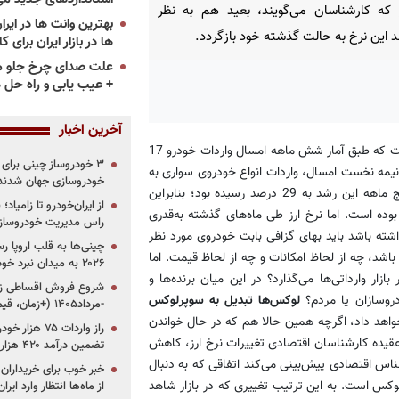
 که کارشناسان می‌گویند، بعید هم به نظر
 این نرخ به حالت گذشته خود بازگردد.
ها در بازار ایران برای ک
علت صدای چرخ جلو م
+ عیب یابی و راه حل 
آخرین اخبار
به گزارش «پرشین خودرو»، افزایش نرخ ارز اما در حالی اتفاق افتاده است که طبق آمار شش ماهه امسال واردات خودرو 17
مه نخست امسال، واردات انواع خودروی سواری به
خودروسازی جهان شدند
کشور رشدی ۱۷ درصدی داشته است این در حالی است که در آمار پنج ماهه این رشد به 29 درصد رسیده بود؛ بنابراین
از ایران‌خودرو تا زامیا
ه واردات خودرو با افتی 12درصدی مواجه بوده است. اما نرخ ارز طی ماه‌های گذشته به‌قدری
راس مدیریت خودروساز
ته باشد باید بهای گزافی بابت خودروی مورد نظر
چینی‌ها به قلب اروپا ر
اشد، چه از لحاظ امکانات و چه از لحاظ قیمت. اما
۲۰۲۶ به میدان نبرد خودروسازان جهان تبدیل می‌شود
زار وارداتی‌ها می‌گذارد؟ در این میان برنده‌ها و
ودروسازان یا مردم؟
لوکس‌ها تبدیل به سوپرلوکس
-مرداد۱۴۰۵ (+زمان، قیمت و شرایط فروش)
 خواهد داد، اگرچه همین حالا هم که در حال خواندن
عقیده کارشناسان اقتصادی تغییرات نرخ ارز، کاهش
تضمین درآمد ۴۲۰ هزار میلیاردی دولت؟
ناس اقتصادی پیش‌بینی می‌کند اتفاقی که به دنبال
خبر خوب برای خریداران
س است. به این ترتیب تغییری که در بازار شاهد
از ماه‌ها انتظار وارد ایر