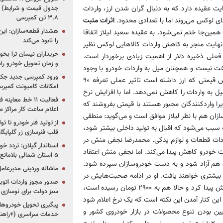
یت عقیده دارد که به دنبال گران شدن ارز، واردات
جدول قیمت و شرایط) /
۳.۸ تن کمپرسی
 لوکس می‌روند اما با تعدادی محدود.
اثرات مثبت
هشدار قطعه‌سازان: این
 همین‌جا ختم نمی‌شود. به عقیده سعید لیلاز اتفاقا
را نابود می‌کند
 نهایت منجر به کاهش واردات کالاهایی لوکس نظیر
خریداران نیسان ترا بخوا
فعلی ذخیره دلار از اهمیت زیادی برخوردار است.
و زمان تحویل خودرو راه
خت نیست و همچنان میل به واردات خودرو با وجود
ورود کمپرسی جدید جک 
افزایش نرخ ارز باقی است. او در این رابطه می‌گوید: با توجه به افزایش قیمتی که ارز داشته است تاثیر عملی تعرفه ۹۰
امکانات کامیونت کمپرسی 
 صورت طبیعی میل به واردات را کاهش نمی‌دهد. اما با افزایش نرخ
فعالیت ۱۱ خط مع
را واردکنندگان مجبور هستند با قیمتی بفروشند که
اعلام ساعت کار مراکز م
ازان هم با نظر لیلاز موافق است و می‌گوید: منطقی
از تولید فنر خودرو تا ت
 سبب می‌شود که اقبال به تولید داخلی بیشتر شود،
قلب فنرسازی زر گلپایگا
اردات قطعات و لوازم یدکی. محمدرضا نجفی منش در
استاندار گیلان: تردد خو
ت خودرو کاهش پیدا می‌کند. اما نجفی منش اعتقاد
۵ استان شمالی بلامانع شد
رو هم آزاد شود و به دست خودروسازان سپرده شود.
ماشاله وردینی مدیرعا
بیشتری خواهند یافت. او در ادامه صحبت‌هایش در
رابطه با تثبیت نرخ ارز گفت: زمانی نرخ ارز ۷ تومان بود که کم کم افزایش پیدا کرد و حالا هم به ۲۹۰۰ تومان رسیده است،
سبز دولت برای نوسازی 
مه این کنار آمدن این نکته است که یک نرخ اعلام شود
پیگیری تحویل خودروهای
ایین بودن تنوع محصولات در بازار خودروی کشور و
خدمات سراسری (+راهنم