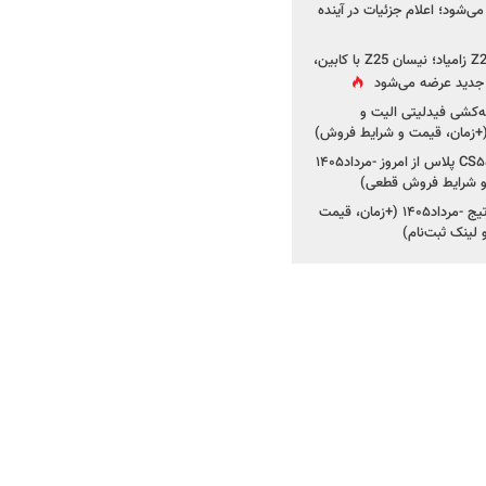
ی‌شود؛ اعلام جزئیات در آینده
جزئیات جدید از پروژه Z25 زامیاد؛ نیسان Z25 با کابین،
ر جدید عرضه می‌شود
کشی فیدلیتی الیت و
شروع ثبت‌نام چانگان CS۵۵ پلاس از امروز -مرداد۱۴۰۵
و شرایط فروش قطعی)
شروع فروش کیا اسپورتیج -مرداد۱۴۰۵ (+زمان، قیمت