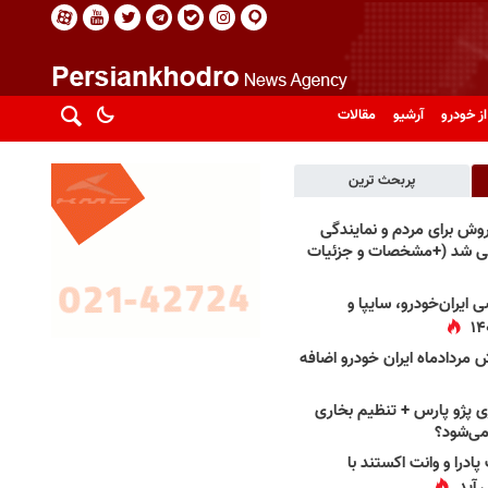
از خودرو
آرشیو
مقالات
پربحث ترین
فروش برای مردم و نمایندگی
فی شد (+مشخصات و جزئیات
 ایران‌خودرو، سایپا و
 مردادماه ایران خودرو اضافه
 پژو پارس + تنظیم بخاری
می‌شود؟
پادرا و وانت اکستند با
 آید