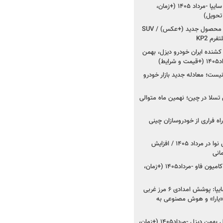
شروع فروش کوییک S سایپا -مرداد ۱۴۰۵ (+زمان،
 تحویل)
کرمان موتور به دنبال ۲ محصول جدید (+عکس) / SUV
رم KP2
شنده ایران خودرو دیزل، بهمن
ط)
ت؛ معادله جدید بازار خودرو
وش تسلا در چین؛ نهمین ماه متوالی
اه فراری از خودروسازان چینی
اعلام قیمت جدید پارس نوا در مرداد ۱۴۰۵ / افزایش
شروع فروش کشنده و کامیون فاو -مرداد۱۴۰۵ (+زمان،
مدیرعامل امدادخودروسایپا: پوشش امدادی ۶ مرز غربی
رح اربعین ۱۴۰۵ / «یارا» و هوش مصنوعی به
شروع فروش ۸ محصول بهمن دیزل -مرداد۱۴۰۵ (+زمان،