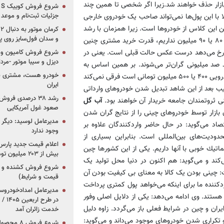
ازار حذف خواهند شد.زیرا اگر شخصی تا همین چند
جزئیات ثبت‌نام و موعد
لیون تومانی را داشت حالا با این پول‌ها نمی‌تواند صاحب یک خودروی خارجی
ن این کلاس از خودروها است. زیرا همزمان با رشد
و سدان فول‌سایز روی پلتف
قیمت یک خودروی وارداتی متوسط و با توجه به اینکه دیگر وارداتی زیر ۸۰ یا ۹۰ میلیون نداریم، قدرت خرید مشتری چنین
ازار رخ می‌دهد درست عکس حالت قبلی است. یعنی در
شروع فروش کامیون و ک
دیزل و سیبا موتور -مرداد۱۴۰۵ (+قیمت و شرای
صد میلیونی گران‌تر می‌شوند. بر همین اساس به
خودرو هست، مشتری نیس
عقیده یک واردکننده خودروهای خارجی برای کسی که به دنبال خرید خودرویی ۴۰۰ یا ۵۰۰ میلیون تومانی است فرقی نمی‌کند
ایران
تیب بعد از این شاهد تبدیل شدن خودروهای وارداتی
رشد ۳۸ درصدی فر
 ثروتمندان جامعه خریدار آن خواهند بود.
آب گل
صعود غول آمریکایی
بازار توسط خودروهای چینی را از نتایج گران شدن
مدیرعامل لوسید: دیگر ر
تصاد می‌گوید: در حال حاضر واردکنندگان علاوه بر
وجود ندارد
ودیت‌های بین‌المللی است. بنابراین بسیاری از
اتیك خوبی با آنها داریم. یكی از این كشورها چین
بیش از ۲۰۳ میلیون تومانی
ند و می‌گوید: هم اکنون در دنیا محل تولید یک
چینی بودن یک کالا به معنای بی کیفیت بودن آن
قیمت و شرایط)
دکننده ما برای اینکه می‌خواهد پول کمتری پرداخت
هستند. وی ادامه می‌دهد: یکی از دلایل اصلی وفور
در ط
یران و چین در شرایط فعلی باز می‌گردد. زاوه دلیل
خدمت زائران آمد
 و تکراری شدن خودروهای موجود می‌داند و می‌گوید: