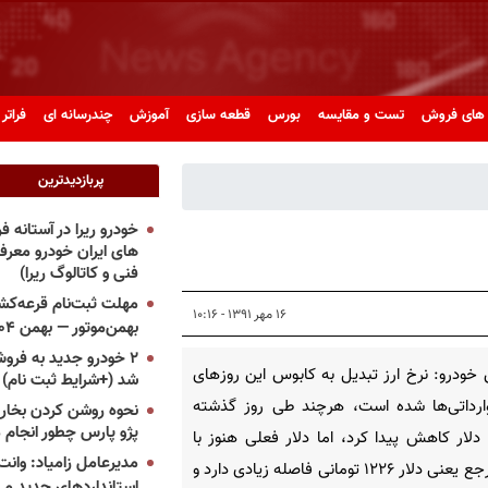
های فروش
تست و مقایسه
بورس
قطعه سازی
آموزش
چندرسانه ای
فراتر 
پربازدیدترین
خودرو ریرا در آستانه 
های ایران خودرو معر
فنی و کاتالوگ ریرا)
مهلت ثبت‌نام قرعه‌کشی
۱۶ مهر ۱۳۹۱ - ۱۰:۱۶
بهمن‌موتور — بهمن ۱۴۰۴
۲ خودرو جدید به فروش
خودرو: نرخ ارز تبدیل به کابوس این روزهای
شد (+شرایط ثبت نام)
وارداتی‌ها شده است، هرچند طی روز گذشته
نحوه روشن کردن بخاری
پژو پارس چطور انجام 
لار کاهش پیدا کرد، اما دلار فعلی هنوز با
مدیرعامل زامیاد: وانت 
نرخ مرجع یعنی دلار ۱۲۲۶ تومانی فاصله زیادی دارد و
استانداردهای جدید می