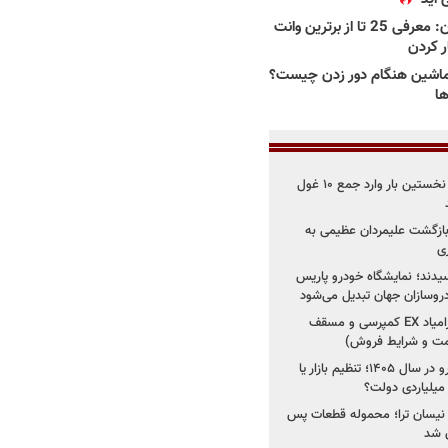
بهترین وانت ها در ایران: معرفی 25 تا از برترین وانت
ار کردن
اشین هنگام دور زدن چیست؟
ها
۳ خودروساز چینی برای نخستین بار وارد جمع ۱۰ غول
د؛ بازگشت علیمردان عظیمی به
ی
سیدند؛ نمایشگاه خودرو پاریس
شروع فروش اقساطی زامیاد EX کمپرسی و مسقف
راز واردات ۷۵ هزار خودرو در سال ۱۴۰۵؛ تنظیم بازار یا
 نیسان ترا؛ محموله قطعات پس
ان شد