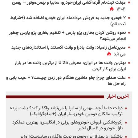
مهلت ثبت‌نام قرعه‌کشی ایران‌خودرو، سایپا و بهمن‌موتور — بهمن
۱۴۰۴
۲ خودرو جدید به فروش مردادماه ایران خودرو اضافه شد (+شرایط
ثبت نام)
نحوه روشن کردن بخاری پژو پارس + تنظیم بخاری پژو پارس چطور
انجام می‌شود؟
مدیرعامل زامیاد: وانت پادرا و وانت اکستند با استانداردهای جدید
می آید
بهترین وانت ها در ایران: معرفی 25 تا از برترین وانت ها در بازار
ایران برای کار کردن
علت صدای چرخ جلو ماشین هنگام دور زدن چیست؟ + عیب یابی و
راه حل ها
آخرین اخبار
دولت دقیقاً چه سهمی از سایپا را می‌تواند واگذار کند؟ پشت پرده
ترکیب مالکان دومین خودروساز ایران (+اینفوگرافیک)
رکوردشکنی فروش خودروهای برقی در انگلیس؛ بهترین عملکرد
بازار خودرو در ۶ سال اخیر
پزشکیان: بعد از ایران‌خودرو، نوبت واگذاری سایپاست؛ وزیر