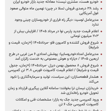
خودرو هست، مشتری نیست؛ معادله جدید بازار خودرو ایران
رشد ۳۸ درصدی فروش تسلا در چین؛ نهمین ماه متوالی صعود
غول آمریکایی
مدیرعامل لوسید: دیگر راه فراری از خودروسازان چینی وجود
ندارد
اعلام قیمت جدید پارس نوا در مرداد ۱۴۰۵ / افزایش بیش از
۲۰۳ میلیون تومانی
شروع فروش کشنده و کامیون فاو -مرداد۱۴۰۵ (+زمان، قیمت و
شرایط)
مدیرعامل امدادخودروسایپا: پوشش امدادی ۶ مرز غربی در طرح
اربعین ۱۴۰۵ / «یارا» و هوش مصنوعی به خدمت زائران آمد
شروع فروش ۸ محصول بهمن دیزل -مرداد۱۴۰۵ (+زمان، جدول
قیمت و شرایط) / اعلام قیمت کامیونت فورس ۳.۸ تن کمپرسی
هشدار قطعه‌سازان: این سیاست، تولید و سرمایه‌گذاری را نابود
می‌کند
خریداران نیسان ترا بخوانند؛ سامانه آنلاین پیگیری قرارداد و زمان
تحویل خودرو راه‌اندازی شد
ورود کمپرسی جدید جک به بازار؛ مشخصات فنی و امکانات
کامیونت کمپرسی جک ۶ تن