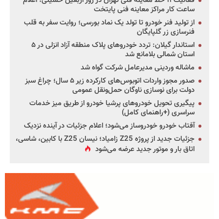
فعالیت ۱۱ خط معاینه فنی تهران در روز اربعین حسینی؛ اعلام
ساعت کار مراکز معاینه فنی پایتخت
از تولید فنر خودرو تا تولد یک نماد بورسی؛ روایت سفر به قلب
فنرسازی زر گلپایگان
استاندار گیلان: تردد خودروهای پلاک منطقه آزاد انزلی در ۵
استان شمالی بلامانع شد
ماشاله وردینی مدیرعامل شرکت گواه شد
صدور مجوز واردات اتوبوس‌های کارکرده زیر ۵ سال؛ چراغ سبز
دولت برای نوسازی ناوگان حمل‌ونقل عمومی
پیگیری تحویل خودروهای پرشیا خودرو از طریق میز خدمات
سراسری (+راهنمای کامل)
آفتاب خودرو خودروساز می‌شود؛ اعلام جزئیات در آینده نزدیک
جزئیات جدید از پروژه Z25 زامیاد؛ نیسان Z25 با کابین، شاسی،
اتاق بار و موتور جدید عرضه می‌شود