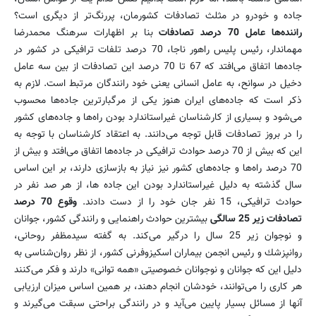
جاده و خودرو در مثلث تصادفات كشورمان، پررنگ‌تر از دیگری است؟
راننده‌ها عامل 70 درصد تصادفات
بنا بر اظهارات سرهنگ محمدرضا
مهماندار، رئیس پلیس راهور ناجا، 70 درصد تلفات ترافیكی در كشور در
جاده‌ها اتفاق می‌افتد كه 67 تا 70 درصد این تصادفات از بین سه عامل
دخیل در سوانح، به عامل انسانی یعنی خود رانندگان مرتبط است. لازم به
ذكر است كه جاده‌های ایران هنوز یكی از مرگبارترین جاده‌ها محسوب
می‌شود و بسیاری از كارشناسان غیراستاندارد بودن راه‌ها و جاده‌های كشور
را در بروز تصادفات قابل توجه می‌دانند. به اعتقاد كارشناسان با توجه به
این كه بیش از 70 درصد حوادث ترافیكی در جاده‌ها اتفاق می‌افتد و بیش از
70 درصد راه‌ها و جاده‌های كشور نیز نیاز به بازسازی دارند، بر این اساس
سال گذشته به دلیل غیراستاندارد بودن این جاده ها، از هر صد نفر در
حوادث ترافیكی، 15 نفر جان خود را از دست دادند.
وقوع 70 درصد
تصادفات زیر 25 سالگی
بیشترین حوادث راهنمایی و رانندگی كشور، جوانان
و نوجوان زیر 25 سال را درگیر می‌كند. به گفته سیدمظفر روحانی،
روانپزشك و رئیس انجمن بیماران اسكیزوفرنی كشور، از نظر روان‌شناسی به
دلیل این كه جوانان و نوجوانان خصوصیتی «همه توانی» دارند و فكر می‌كنند
هر كاری را می‌توانند، خودشان انجام دهند، بر همین اساس میزان ارزیابی
آنها از مسائل بسیار پایین می‌آید و در رانندگی براحتی سبقت می‌گیرند و