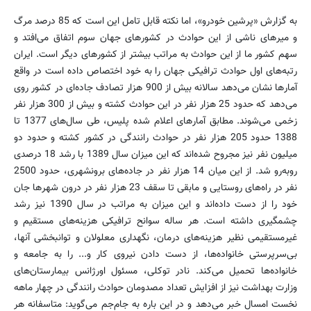
به گزارش «پرشین خودرو»، اما نكته قابل تامل این است كه 85 درصد مرگ
و میرهای ناشی از این حوادث در كشورهای جهان سوم اتفاق می‌افتد و
سهم كشور ما از این حوادث به مراتب بیشتر از كشور‌های دیگر است. ایران
رتبه‌های اول حوادث ترافیكی جهان را به خود اختصاص داده است در واقع
آمارها نشان می‌دهد سالانه بیش از 900 هزار تصادف جاده‌ای در كشور روی
می‌دهد كه حدود 25 هزار نفر در این حوادث كشته و بیش از 300 هزار نفر
زخمی می‌شوند. مطابق آمارهای اعلام شده پلیس، طی سال‌های 1377 تا
1388 حدود 205 هزار نفر در حوادث رانندگی در كشور كشته و حدود دو
میلیون نفر نیز مجروح شده‌اند كه این میزان سال 1389 با رشد 18 درصدی
روبه‌رو شد. از این میان 14 هزار نفر در جاده‌های برونشهری، حدود 2500
نفر در راه‌های روستایی و مابقی تا سقف 23 هزار نفر در درون شهرها جان
خود را از دست داده‌اند و این میزان به مراتب در سال 1390 نیز رشد
چشمگیری داشته است. هر ساله سوانح ترافیكی هزینه‌های مستقیم و
غیرمستقیمی نظیر هزینه‌های درمان، نگهداری معلولان و توانبخشی آنها،
بی‌سرپرستی خانواده‌ها، از دست دادن نیروی كار و... را به جامعه و
خانواده‌ها تحمیل می‌كند. نادر توكلی، مسئول اورژانس بیمارستان‌های
وزارت بهداشت نیز از افزایش تعداد مصدومان حوادث رانندگی در چهار ماهه
نخست امسال خبر می‌دهد و در این باره به جام‌جم می‌گوید: متاسفانه هر