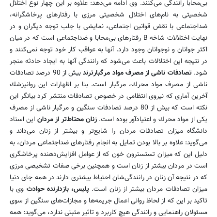
بی‌محابا رانندگی می‌كنند. وی ادامه می‌دهد: علاوه بر این چهار نوع اختلال
شخصیتی به نام‌های اختلال شخصیتی مرزی با رفتارهای پرخاشگرانه،
ضداجتماعی با نقض قوانین اجتماعی، نمایشی با جلب توجه دیگران و در
نهایت اختلالات شاخه B رفتارهای بی‌محابا و ضداجتماعی است كه در میان
اكثر جوانان و نوجوانان وجود دارد. آنها به عواقب كار خود توجه نمی‌كنند و
در نتیجه این اختلالات باعث می‌شود كه رانندگی آنها به ایجاد حادثه منجر
شود.
تصادفات ناشی از مصرف مواد مرگبارترند
بیش از 90 درصد تصادفات
ناشی از مصرف مواد محرك، مرگبار است. بنا بر اظهارات این روانپزشك
آخرین آماری كه نیروی انتظامی در خصوص تصادفات منتشر كرد بیانگر این
نكته است كه بیش از 80 درصد تصادفات سنگین و مرگبار ناشی از مصرف
یكی از مواد محرك و اعتیادآور بوده است.
زنان محتاط‌تر از مردان
این استاد
دانشگاه میزان تصادفات مردان را شایع‌تر و بیشتر از زنان می‌داند و
می‌گوید: علاوه بر بالا بودن تمایل به انجام رفتارهای ضداجتماعی مردان، به
دلیل این كه میزان تستسترون خون كه از عوامل افزایش‌دهنده پرخاشگری
است در مردان بیشتر از زنان است و همچنین برخی صفات تشخیصی مرزی
كه در نتیجه آن زنان در رانندگی‌شان احتیاط بیشتری دارند در همه جای دنیا
میزان تصادفات مردان بیشتر از زنان است.
پلیس، بازدارنده حوادث
وی با
تاكید بر این كه از لحاظ روانی اعمال جریمه‌ها و مجازات‌های سنگین از سوی
مسئولان راهنمایی و رانندگی هیچ كاربرد و تاثیر مثبتی ندارد، می‌گوید: همه