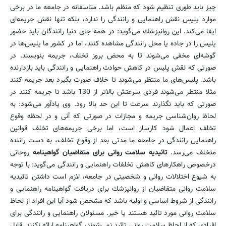
چیز باید طوری تنظیم شود كه منظم باشد. متاسفانه در جامعه ما در برخی
موارد پلیس نقش راهنمایی و رانندگی را ندارد، بلكه تنها نقش جریمه‌ای
ایفا می‌كند. این روانپزشك می‌گوید: در همه جای دنیا رانندگان باید حضور
پلیس را در جاده یا محل رانندگی مشاهده كنند، اما در كشور ما پلیس‌ها در
گوشه‌ای مخفی می‌شوند تا به محض بروز تخلف، جریمه بنویسند. در
صورتی كه نقش پلیس در كاهش حوادث راهنمایی و رانندگی باید بازدارنده
باشد. پلیس‌های ما منتظر می‌شوند تا خلاف صورت بگیرد بعد جریمه كنند
مثلا منتظر می‌شوند فردی سرعتش بالاتر از 130 باشد تا جریمه كنند در
صورتی كه باید نگذارند سرعت تا این حد بالا رود. وی یادآور می‌شود: به
لحاظ روان‌شناسی جریمه و مجازات در صورتی كه آنی و در لحظه وقوع
تخلف اعمال شود كارساز است، اما برخی جریمه‌های تخلف قوانین
راهنمایی رانندگی در جامعه ما مدتی بعد از وقوع تخلف، به دست راننده
متخلف می‌رسد.
تائیدیه سلامت روانی برای متقاضیان گواهینامه
روحانی
درخصوص راهكارهای كاهش تخلفات راهنمایی و رانندگی می‌گوید: با توجه
به شیوع اختلالات روانی و شخصیتی در جامعه، لازم است داشتن تائیدیه
سلامت روانی متقاضیان از روانپزشك برای دریافت گواهینامه راهنمایی و
رانندگی از شروط اساسی و اولیه باشد كه مشخص شود آیا این افراد از لحاظ
سلامت روانی مورد تائید هستند یا خیر. مسئولان راهنمایی و رانندگی برای
افرادی كه از لحاظ سلامت روانی تائید نمی‌شوند، گواهینامه ارائه نكنند. قابل