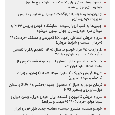
۳ خودروساز چینی برای نخستین بار وارد جمع ۱۰ غول
خودروسازی جهان شدند
از ایران‌خودرو تا زامیاد؛ بازگشت علیمردان عظیمی به راس
مدیریت خودروسازی
چینی‌ها به قلب اروپا رسیدند؛ نمایشگاه خودرو پاریس ۲۰۲۶ به
میدان نبرد خودروسازان جهان تبدیل می‌شود
شروع فروش اقساطی زامیاد EX کمپرسی و مسقف -مرداد۱۴۰۵
(+زمان، قیمت و شرایط فروش)
راز واردات ۷۵ هزار خودرو در سال ۱۴۰۵؛ تنظیم بازار یا تضمین
درآمد ۴۲۰ هزار میلیاردی دولت؟
خبر خوب برای خریداران نیسان ترا؛ محموله قطعات پس از
ماه‌ها انتظار وارد ایران شد
شروع فروش کوییک S سایپا -مرداد ۱۴۰۵ (+زمان، جزئیات
ثبت‌نام و موعد تحویل)
کرمان موتور به دنبال ۲ محصول جدید (+عکس) / SUV و سدان
فول‌سایز روی پلتفرم KP2
شروع فروش کامیون و کشنده ایران خودرو دیزل، بهمن دیزل و
سیبا موتور -مرداد۱۴۰۵ (+قیمت و شرایط)
خودرو هست، مشتری نیست؛ معادله جدید بازار خودرو ایران