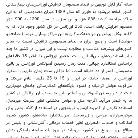
ساله آمار قابل توجهی بر تعداد مصدومان ترافیكی اورژانس‌های بیمارستانی
كشور اضافه می‌شود به طوری كه سال 1389 میزان مصدومینی كه به این
مراكز مراجعه كردند 835 هزار و این میزان در سال 1390 به 900 هزار
مصدوم افزایش یافته است. 250 اورژانس در كل كشور وجود دارد كه به
گفته توكلی بیشترین مراجعه‌كنندگان به این مراكز بیماران تروما (تصادف و
حوادث) است و وضع ایران به لحاظ مصدومین ترافیكی نسبت به سایر
كشورهای پیشرفته مناسب و مطلوب نیست و این میزان در كشور ما چند
برابر استانداردهای بین‌المللی است.
حضور اورژانس با تاخیر 15 دقیقه‌ای
براساس استاندارد جهانی، مدت زمان رسیدن آمبولانس اورژانس بر بالین
مصدومان كمتر از ده دقیقه است، اما توكلی مدت زمان تقریبی استقرار
اورژانس بر صحنه حادثه در ایران را 15 تا 25 دقیقه اعلام می‌كند و
می‌گوید: عوامل ترافیك و كمبود پایگاه‌های كمك‌رسانی جاده‌ای مهم‌ترین
علت در دیر رسیدن آمبولانس و كمك‌رسانی به مصدومان ترافیكی در كشور
ما به شمار می‌آید. اگرچه علل و عوامل مختلفی نظیر سرعت غیرمجاز،
استفاده نكردن از كمربند ایمنی، بی‌توجهی در استفاده از كلاه ایمنی برای
موتورسواران، طراحی و زیرساخت‌ غیراستاندارد جاده‌های كشور، كمبود
امكانات و خدمات اضطراری نظیر خدمات درمانی، آتش‌‌نشانی و پلیس در
مواقع بروز سوانح در كشور، می‌تواند در بروز یك سانحه رانندگی نقش
اساسی داشته باشد، اما لازم است بدانیم نقش كدام یك از عوامل انسان،