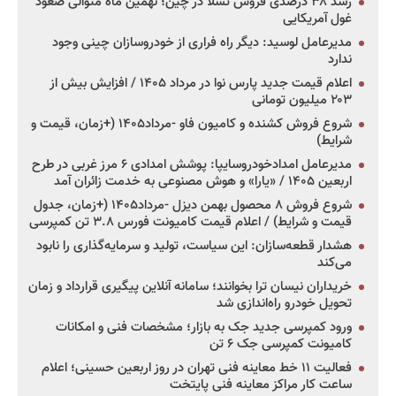
رشد ۳۸ درصدی فروش تسلا در چین؛ نهمین ماه متوالی صعود
غول آمریکایی
مدیرعامل لوسید: دیگر راه فراری از خودروسازان چینی وجود
ندارد
اعلام قیمت جدید پارس نوا در مرداد ۱۴۰۵ / افزایش بیش از
۲۰۳ میلیون تومانی
شروع فروش کشنده و کامیون فاو -مرداد۱۴۰۵ (+زمان، قیمت و
شرایط)
مدیرعامل امدادخودروسایپا: پوشش امدادی ۶ مرز غربی در طرح
اربعین ۱۴۰۵ / «یارا» و هوش مصنوعی به خدمت زائران آمد
شروع فروش ۸ محصول بهمن دیزل -مرداد۱۴۰۵ (+زمان، جدول
قیمت و شرایط) / اعلام قیمت کامیونت فورس ۳.۸ تن کمپرسی
هشدار قطعه‌سازان: این سیاست، تولید و سرمایه‌گذاری را نابود
می‌کند
خریداران نیسان ترا بخوانند؛ سامانه آنلاین پیگیری قرارداد و زمان
تحویل خودرو راه‌اندازی شد
ورود کمپرسی جدید جک به بازار؛ مشخصات فنی و امکانات
کامیونت کمپرسی جک ۶ تن
فعالیت ۱۱ خط معاینه فنی تهران در روز اربعین حسینی؛ اعلام
ساعت کار مراکز معاینه فنی پایتخت