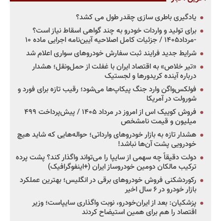
یادگیری باطری سازی چقدر طول می کشد؟
برای تولید و واردات خودرو به چند گواهی اسقاط نیاز است؟
-مرداد۱۴۰۵ / جزئیات کامل اصلاحیه آیین‌نامه اجرایی ماده ۱۰
شرایط جدید فرایند ثبت سفارش خودروهای سواری اعلام شد
«تیر خلاص» به اقتصاد ایران با غفلت از حمل‌ونقل؛ هشدار
درباره آینده کریدورها و لجستیک
فولکس‌واگن وارد جنگ پیکاپ‌ها می‌شود؛ رقیب تازه برای فورد و
شورولت در آمریکا
فروش کوییک اس از امروز در مرداد ۱۴۰۵ / پیش‌پرداخت ۴۹۹
میلیون و قیمت نامشخص
هشدار تازه به بازار خودروهای وارداتی؛ حواله‌هایی که شاید هیچ
خودرویی پشت آن‌ها نباشد!
دولت دقیقاً چه سهمی از سایپا را می‌تواند واگذار کند؟ پشت پرده
ترکیب مالکان دومین خودروساز ایران (+اینفوگرافیک)
رکوردشکنی فروش خودروهای برقی در انگلیس؛ بهترین عملکرد
بازار خودرو در ۶ سال اخیر
پزشکیان: بعد از ایران‌خودرو، نوبت واگذاری سایپاست؛ وزیر
اقتصاد را هم برای همین استیضاح کردند