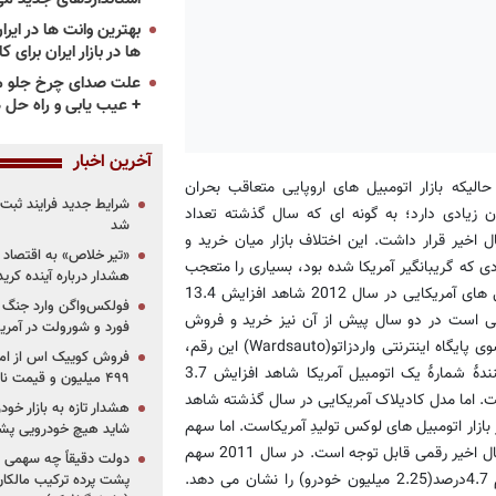
ها در بازار ایران برای ک
علت صدای چرخ جلو م
+ عیب یابی و راه حل 
آخرین اخبار
الیکه بازار اتومبیل های اروپایی متعاقب بحران
شرایط جدید فرایند ثب
 زیادی دارد؛ به گونه ای که سال گذشته تعداد
شد
 اتومبیل های آمریکایی ها در بالاترین سطح خود طی 30 سال اخیر قرار داشت. این اختلاف بازار میان خرید و
«تیر خلاص» به اقتصاد ا
ال پس از بحران بد اقتصادی که گریبانگیر آمریکا شده بود، بسیاری را متعجب
هشدار درباره آینده کر
کرده است. طبق گزارش منتشر شده از سوی گروه اتودیتا، بازار اتومبیل های آمریکایی در سال 2012 شاهد افزایش 13.4
فولکس‌واگن وارد جنگ پی
ها بوده است. گفتنی است در دو سال پیش از آن نیز خرید و فروش
فورد و شورولت در آمریک
اتومبیل در آمریکا شاهد افزایش بوده است. طبق آمار منتشر شده از سوی پایگاه اینترنتی واردزاتو(Wardsauto) این رقم،
بالاترین میزان فروش از سال 1948 بوده است. ژنرال موتورز، تولیدکنندۀ شمارۀ یک اتومبیل آمریکا شاهد افزایش 3.7
۴۹۹ میلیون و قیمت نامشخص
ه است. اما مدل کادیلاک آمریکایی در سال گذشته شاهد
هشدار تازه به بازار خود
در بازار اتومبیل های لوکس تولیدِ آمریکاست. اما سهم
شاید هیچ خودرویی پشت
جنرال موتورز در مجموع به 17.9درصد کاهش یافته است که طی 60 سال اخیر رقمی قابل توجه است. در سال 2011 سهم
دولت دقیقاً چه سهمی از 
جنرال موتورز 19.6درصد بوده است. رشد سالیانۀ شرکت فورد نیز رقم 4.7درصد(2.25 میلیون خودرو) را نشان می دهد.
پشت پرده ترکیب مالکان