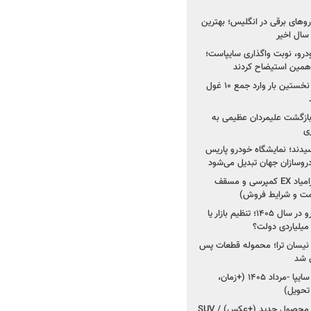
های برقی در انگلیس؛ بهترین
خودرو، نوبت واگذاری سایپاست؛
ی همین استیضاح کردند
۳ خودروساز چینی برای نخستین بار وارد جمع ۱۰ غول
د؛ بازگشت علیمردان عظیمی به
ی
سیدند؛ نمایشگاه خودرو پاریس
شروع فروش اقساطی زامیاد EX کمپرسی و مسقف
راز واردات ۷۵ هزار خودرو در سال ۱۴۰۵؛ تنظیم بازار یا
 نیسان ترا؛ محموله قطعات پس
ان شد
شروع فروش کوییک S سایپا -مرداد ۱۴۰۵ (+زمان،
 تحویل)
کرمان موتور به دنبال ۲ محصول جدید (+عکس) / SUV