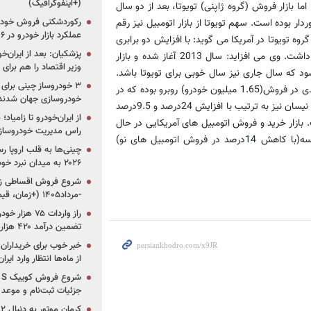
(+اینفوگرافیک)
 15.5درصد کاهش یافته است. اما بازار فروش (گروه ژاپنی) تویوتا، بعد از دو سال
رکوردشکنی فروش خودرو
ضعیت خوبی برخوردار بوده است. سهم تویوتا از بازار اتومبیل نیز رقم
عملکرد بازار خودرو در ۶ سال اخیر
روه تویوتا در آمریکا می گوید: با افزایش دو برابری
پزشکیان: بعد از ایران‌
در فروش محصولات، تویوتا در سال 2012 در وضعیتی استثنایی قرار داشت. وی می افزاید: سال 2013 آغاز شده و بازار
وزیر اقتصاد را هم برا
د که سال جاری نیز سال خوبی برای تویوتا باشد.
برند آمریکایی کرایسلر، شعبۀ فیات نیز سال گذشته با افزایش 21 درصدی در فروش(1.65 میلیون خودرو) روبرو بوده که در
خودروسازی جهان شدند
5 سال گذشته رقمی بی سابقه است. فروش اتومبیل های ژاپنی هوندا و نیسان نیز به ترتیب با افزایش 24درصد و 9.5درصد
از ایران‌خودرو تا زامیا
ش 35.1 درصدی روبرو بوده است. بازار خرید و فروش اتومبیل های آمریکایی در حال
راس مدیریت خودروساز
داغ است که خودروهای اروپایی، به خصوص صنعت خودروسازی فرانسه(با کاهش 14درصد در فروش اتومبیل های نو)
چینی‌ها به قلب اروپا ر
۲۰۲۶ به میدان نبرد خودروسازان جهان تبدیل می‌شود
-مرداد۱۴۰۵ (+زمان، قیمت و شرایط فروش)
تضمین درآمد ۴۲۰ هزار میلیاردی دولت؟
خبر خوب برای خریداران
از ماه‌ها انتظار وارد ایر
جزئیات ثبت‌نام و موعد