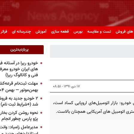
های فروش
تست و مقایسه
بورس
قطعه سازی
آموزش
چندرسانه ای
فراتر 
پربازدیدترین
خودرو ریرا در آستانه 
های ایران خودرو معر
فنی و کاتالوگ ریرا)
مهلت ثبت‌نام قرعه‌کشی
۱۷ دی ۱۳۹۱ - ۰۸:۵۱
بهمن‌موتور — بهمن ۱۴۰۴
۲ خودرو جدید به فروش
خودرو: بازار اتومبیل‌های اروپایی کساد است،
شد (+شرایط ثبت نام)
تری اتومبیل های آمریکایی همچنان بالاست.
نحوه روشن کردن بخاری
پژو پارس چطور انجام 
مدیرعامل زامیاد: وانت 
استانداردهای جدید می