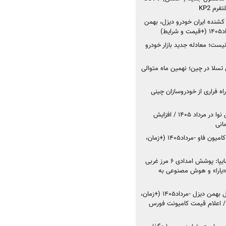
رم KP2
شنده ایران خودرو دیزل، بهمن
ط)
ت؛ معادله جدید بازار خودرو
وش تسلا در چین؛ نهمین ماه متوالی
اه فراری از خودروسازان چینی
اعلام قیمت جدید پارس نوا در مرداد ۱۴۰۵ / افزایش
شروع فروش کشنده و کامیون فاو -مرداد۱۴۰۵ (+زمان،
مدیرعامل امدادخودروسایپا: پوشش امدادی ۶ مرز غربی
رح اربعین ۱۴۰۵ / «یارا» و هوش مصنوعی به
شروع فروش ۸ محصول بهمن دیزل -مرداد۱۴۰۵ (+زمان،
 اعلام قیمت کامیونت فورس