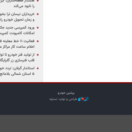
هشدار قطعه‌سازان: این
را نابود می‌کند
خریداران نیسان ترا بخوا
و زمان تحویل خودرو راه
ورود کمپرسی جدید جک 
امکانات کامیونت کمپرسی 
فعالیت ۱۱ خط مع
اعلام ساعت کار مراکز م
از تولید فنر خودرو تا ت
قلب فنرسازی زر گلپایگا
استاندار گیلان: تردد خو
۵ استان شمالی بلامانع شد
پرشین خودرو
طراحی و تولید: نستوه