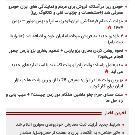
خودرو ریرا در آستانه فروش برای مردم و نمایندگی های ایران خودرو
معرفی شد (+مشخصات و جزئیات فنی و کاتالوگ ریرا)
مهلت ثبت‌نام قرعه‌کشی ایران‌خودرو، سایپا و بهمن‌موتور — بهمن
۱۴۰۴
۲ خودرو جدید به فروش مردادماه ایران خودرو اضافه شد (+شرایط
ثبت نام)
نحوه روشن کردن بخاری پژو پارس + تنظیم بخاری پژو پارس چطور
انجام می‌شود؟
مدیرعامل زامیاد: وانت پادرا و وانت اکستند با استانداردهای جدید
می آید
بهترین وانت ها در ایران: معرفی 25 تا از برترین وانت ها در بازار
ایران برای کار کردن
علت صدای چرخ جلو ماشین هنگام دور زدن چیست؟ + عیب یابی و
راه حل ها
آخرین اخبار
شرایط جدید فرایند ثبت سفارش خودروهای سواری اعلام شد
«تیر خلاص» به اقتصاد ایران با غفلت از حمل‌ونقل؛ هشدار