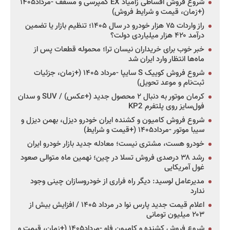
شروع فروش اقساطی زامیاد EX کمپرسی و مسقف -مرداد۱۴۰۵
(+زمان، قیمت و شرایط فروش)
راز واردات ۷۵ هزار خودرو در سال ۱۴۰۵؛ تنظیم بازار یا تضمین
درآمد ۴۲۰ هزار میلیاردی دولت؟
خبر خوب برای خریداران نیسان ترا؛ محموله قطعات پس از
ماه‌ها انتظار وارد ایران شد
شروع فروش کوییک S سایپا -مرداد ۱۴۰۵ (+زمان، جزئیات
ثبت‌نام و موعد تحویل)
کرمان موتور به دنبال ۲ محصول جدید (+عکس) / SUV و سدان
فول‌سایز روی پلتفرم KP2
شروع فروش کامیون و کشنده ایران خودرو دیزل، بهمن دیزل و
سیبا موتور -مرداد۱۴۰۵ (+قیمت و شرایط)
خودرو هست، مشتری نیست؛ معادله جدید بازار خودرو ایران
رشد ۳۸ درصدی فروش تسلا در چین؛ نهمین ماه متوالی صعود
غول آمریکایی
مدیرعامل لوسید: دیگر راه فراری از خودروسازان چینی وجود
ندارد
اعلام قیمت جدید پارس نوا در مرداد ۱۴۰۵ / افزایش بیش از
۲۰۳ میلیون تومانی
شروع فروش کشنده و کامیون فاو -مرداد۱۴۰۵ (+زمان، قیمت و