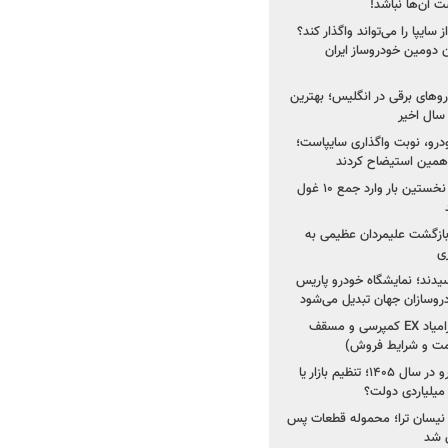
 آن‌ها نباشد!
سایپا را می‌تواند واگذار کند؟
 دومین خودروساز ایران
های برقی در انگلیس؛ بهترین
خودرو، نوبت واگذاری سایپاست؛
ی همین استیضاح کردند
۳ خودروساز چینی برای نخستین بار وارد جمع ۱۰ غول
د؛ بازگشت علیمردان عظیمی به
ی
سیدند؛ نمایشگاه خودرو پاریس
شروع فروش اقساطی زامیاد EX کمپرسی و مسقف
راز واردات ۷۵ هزار خودرو در سال ۱۴۰۵؛ تنظیم بازار یا
 نیسان ترا؛ محموله قطعات پس
ان شد