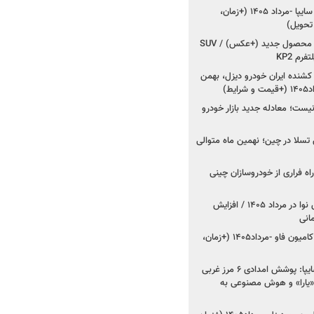
شروع فروش کوییک S سایپا -مرداد ۱۴۰۵ (+زمان،
 تحویل)
کرمان موتور به دنبال ۲ محصول جدید (+عکس) / SUV
رم KP2
شنده ایران خودرو دیزل، بهمن
ط)
ت؛ معادله جدید بازار خودرو
وش تسلا در چین؛ نهمین ماه متوالی
اه فراری از خودروسازان چینی
اعلام قیمت جدید پارس نوا در مرداد ۱۴۰۵ / افزایش
شروع فروش کشنده و کامیون فاو -مرداد۱۴۰۵ (+زمان،
مدیرعامل امدادخودروسایپا: پوشش امدادی ۶ مرز غربی
رح اربعین ۱۴۰۵ / «یارا» و هوش مصنوعی به