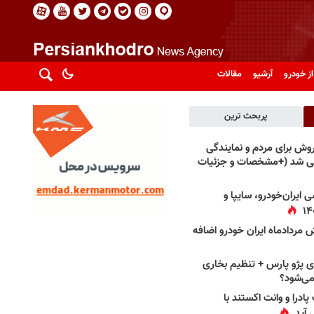
از خودرو
آرشیو
مقالات
پربحث ترین
فروش برای مردم و نمایندگی
فی شد (+مشخصات و جزئیات
 ایران‌خودرو، سایپا و
 مردادماه ایران خودرو اضافه
 پژو پارس + تنظیم بخاری
می‌شود؟
پادرا و وانت اکستند با
 آید