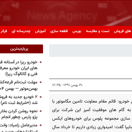
های فروش
تست و مقایسه
بورس
قطعه سازی
آموزش
چندرسانه ای
فراتر 
پربازدیدترین
خودرو ریرا در آستانه 
های ایران خودرو معر
فنی و کاتالوگ ریرا)
مهلت ثبت‌نام قرعه‌کشی
۳۰ بهمن ۱۳۹۱ - ۱۲:۳۵
بهمن‌موتور — بهمن ۱۴۰۴
۲ خودرو جدید به فروش
خودرو: قائم مقام معاونت تامین مگاموتور با
شد (+شرایط ثبت نام)
 به گام های موفقیت آمیز این شرکت برای
نحوه روشن کردن بخاری
پژو پارس چطور انجام 
 سازی مجموعه پلوس برای خودروهای ایکس
مدیرعامل زامیاد: وانت 
1 سایپا گفت: امیدواری زیادی داریم تا خرداد سال
استانداردهای جدید می