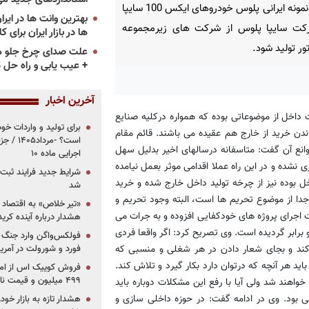
1392 نمونه ایرانی پلوس خودروهای ایکس 100 سایپا
کت سایپا پلوس از شرکت های زیرمجموعه
ها در بازار ایران برای ک
ور تولید شود.
علت صدای چرخ جلو م
+ عیب یابی و راه حل 
آخرین اخبار
داخل از موضوعاتی بوده که همواره درکلیه صنایع
برای تولید و واردات خو
ن خرید از خارج هم عقیده می باشند. قائم مقام
است؟ -مر
ع آن گفت: متاسفانه درسالهای اخیر بدلیل سهل
اجرایی ماده ۱۰
نشده و در این راه عملا اقدامی موثر بعمل نیامده
شرایط جدید فرایند ثب
بوده نیز از چرخه تولید داخل خارج شده و خرید
شد
دا از موضوع تحریم ها است، البته وجود تحریم و
«تیر خلاص» به اقتصاد ا
 اجرای پروژه های خودکفایی افزوده و به جرات می
هشدار درباره آینده کر
ابر گردیده است. وی تصریح کرد: اگر واقعا فردی
فولکس‌واگن وارد جنگ پی
مل کند و بجای شعار دادن در هر شغلی و منسبی که
فورد و شورولت در آمریک
د هر آنچه که درتوان دارد بکار گیرد و تلاش کند.
۴۹۹ میلیون و قیمت نامشخص
واهند شد ولی آیا با رفع این مشکلات دوباره باید
جی بود. وی در ادامه گفت: در حوزه داخلی سازی و
هشدار تازه به بازار خود