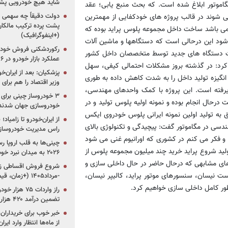
شاید هیچ خودرویی پشت
وتور ابلاغ شده است. که بحث منبع یابی؛ عقد
دولت دقیقاً چه سهمی از 
 شوند در قالب پروژه های خودکفایی از مهمترین
پشت پرده ترکیب مالکان
ا می باشد ساخت داخل مجموعه پلوس پراید بوده که
(+اینفوگرافیک)
ورت 100 درصد خرید خارج می شود این درحالی است که دستگاهها و ماشین آلات
رکوردشکنی فروش خودرو
خت دستگاه های جدید توسط متخصصان داخل کشور
عملکرد بازار خودرو در ۶ سال اخیر
 کرد: در گذشته بروز مشکلات احتمالی کیفی، سهل
پزشکیان: بعد از ایران‌
ایین بودن نرخ ارز، انگیزه تولید داخل را به شدت کاهش داده به طوری
وزیر اقتصاد را هم برا
ته است. این پروژه با کمک واحدهای مهندسی،
حال انجام بوده و نمونه اولیه پلوس تولید و در
خودروسازی جهان شدند
ییدیه های لازم می باشد و امید است تا خرداد سال 92 موفق به تولید اولین نمونه ایرانی پلوس خودروی ایکس
از ایران‌خودرو تا زامیا
 مهندسی در مگاموتور گفت: پیچیدگی و تکنولوژی بالای
راس مدیریت خودروساز
م و فکر می کنم در کشوری که اورانیوم غنی می شود
چینی‌ها به قلب اروپا ر
ولید شروع پراید خرید چند میلیون مجموعه پلوس از
۲۰۲۶ به میدان نبرد خودروسازان جهان تبدیل می‌شود
 های مشابهی که درحال حاضر در حال داخلی سازی و
یسان، سنسورهای موتور پراید، کالیپر نیسان،
-مرداد۱۴۰۵ (+زمان، قیمت و شرایط فروش)
طور کامل داخلی سازی خواهیم کرد.
تضمین درآمد ۴۲۰ هزار میلیاردی دولت؟
خبر خوب برای خریداران
از ماه‌ها انتظار وارد ایر