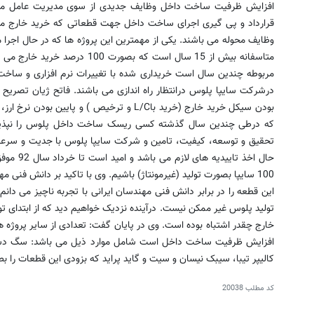
افزایش ظرفیت ساخت داخل وظایف جدیدی از سوی مدیریت عامل مگام
قرارداد و پی گیری اجرای ساخت داخل جهت قطعاتی که خرید خارج می
وظایف محوله می باشند. یکی از مهمترین این پروژه ها که در حال اجر
متاسفانه بیش از 15 سال است که بص
مربوطه چندین سال است خریداری شده با تغییرات نرم افزاری و سا
درشرکت سایپا پلوس درانتظار راه اندازی می باشند. فاتح ژیان تصریح
بودن سیکل خرید خارج (خرید باL/C و ترخیص ) و پ
که درطی چندین سال گذشته کسی ریسک ساخت داخل پلوس را نپذیرف
تحقیق و توسعه، کیفیت، تامین و شرکت سایپا پلوس با جدیت و سرعت در
حال اخذ تا
100 سایپا بصورت تولید (غیرمونتاژ) باشیم. وی با تاکید بر دانش فنی
این قطعه را در برابر دانش فنی مهندسان ایرانی با تجربه ناچیز می دان
تولید پلوس غیر ممکن نیست. درآینده نزدیک خواهیم دید که از ابتدای ت
خارج چقدر اشتباه بوده است. وی در پایان گفت: تعدادی از سایر پروژه
افزایش ظرفیت ساخت داخل است شامل موارد ذیل می باشد: سگ دست ن
کالیپر تیبا، سیبک نیسان و سیت و گاید پراید که بزودی این قطعات را ب
کد مطلب
20038