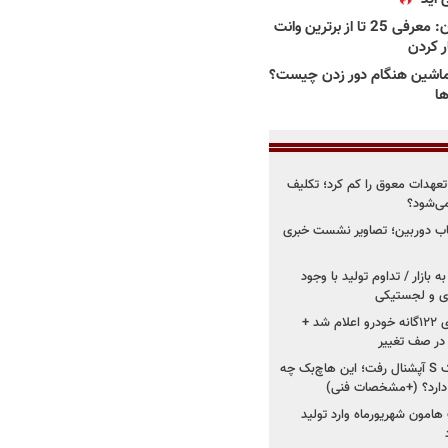
بهترین وانت ها در ایران: معرفی 25 تا از برترین وانت
ار کردن
اشین هنگام دور زدن چیست؟
ها
درو از تعهدات معوق را کم کرد؛ تکلیف
می‌شود؟
قاب دوربین؛ تصاویر نشست خبری
 بازار / تداوم تولید با وجود
زی و لجستیکی
زمان اجرای استانداردهای ۱۲۲گانه خودرو اعلام شد +
 در صف تغییر
سایپا دوباره سراغ کوییک S آپشنال رفت؛ این هاچ‌بک چه
 دارد؟ (+مشخصات فنی)
 هامون شهریورماه وارد تولید