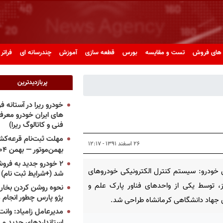
های فروش
تست و مقایسه
بورس
قطعه سازی
آموزش
چندرسانه ای
فراتر 
پربازدیدترین
خودرو ریرا در آستانه 
های ایران خودرو معر
فنی و کاتالوگ ریرا)
مهلت ثبت‌نام قرعه‌کشی
۲۶ اسفند ۱۳۹۱ - ۱۲:۱۷
بهمن‌موتور — بهمن ۱۴۰۴
۲ خودرو جدید به فروش
خودرو: سیستم کنترل الکترونیکی خودروهای
شد (+شرایط ثبت نام)
، توسط یکی از واحدهای فناور پارک علم و
نحوه روشن کردن بخاری
پژو پارس چطور انجام 
 جهاد دانشگاهی کرمانشاه طراحی شد.
مدیرعامل زامیاد: وانت 
استانداردهای جدید می