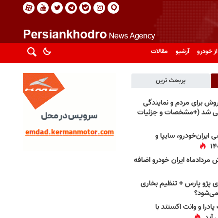
از خودرو
آرشیو
مقالات
پربحث ترین
فروش برای مردم و نمایندگی
فی شد (+مشخصات و جزئیات
 ایران‌خودرو، سایپا و
 مردادماه ایران خودرو اضافه
 پژو پارس + تنظیم بخاری
می‌شود؟
پادرا و وانت اکستند با
 آید