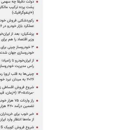
دولت دقیقاً چه سهمی از 
پشت پرده ترکیب مالکان
(+اینفوگرافیک)
رکوردشکنی فروش خودرو
عملکرد بازار خودرو در ۶ سال اخیر
پزشکیان: بعد از ایران‌
وزیر اقتصاد را هم برا
خودروسازی جهان شدند
از ایران‌خودرو تا زامیا
راس مدیریت خودروساز
چینی‌ها به قلب اروپا ر
۲۰۲۶ به میدان نبرد خودروسازان جهان تبدیل می‌شود
-مرداد۱۴۰۵ (+زمان، قیمت و شرایط فروش)
تضمین درآمد ۴۲۰ هزار میلیاردی دولت؟
خبر خوب برای خریداران
از ماه‌ها انتظار وارد ایر