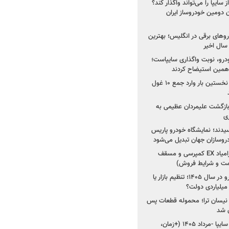
سایپا را می‌تواند واگذار کند؟
 دومین خودروساز ایران
های برقی در انگلیس؛ بهترین
خودرو، نوبت واگذاری سایپاست؛
ی همین استیضاح کردند
۳ خودروساز چینی برای نخستین بار وارد جمع ۱۰ غول
د؛ بازگشت علیمردان عظیمی به
ی
سیدند؛ نمایشگاه خودرو پاریس
شروع فروش اقساطی زامیاد EX کمپرسی و مسقف
راز واردات ۷۵ هزار خودرو در سال ۱۴۰۵؛ تنظیم بازار یا
 نیسان ترا؛ محموله قطعات پس
ان شد
شروع فروش کوییک S سایپا -مرداد ۱۴۰۵ (+زمان،