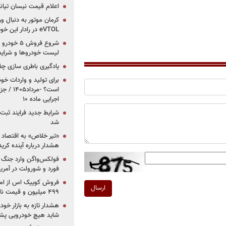
اعلام قیمت نیسان تیانا ۲۰۲۶ -مرداد۴۰۵
کرمان موتور به دنبال ور
eVTOL در رادار این خودروساز ایرانی!
لیست خودروها و شرایط
یادگیری باطری سازی چ
برای تولید و واردات خو
است؟ -مر
اجرایی ماده ۱۰
شرایط جدید فرایند ثب
شد
«تیر خلاص» به اقتصاد ا
هشدار درباره آینده کر
فولکس‌واگن وارد جنگ پی
فورد و شورولت در آمریک
ارسال
۴۹۹ میلیون و قیمت نامشخص
هشدار تازه به بازار خود
شاید هیچ خودرویی پشت