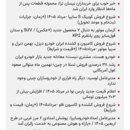
خبر خوب برای خریداران نیسان ترا؛ محموله قطعات پس از
ماه‌ها انتظار وارد ایران شد
شروع فروش کوییک S سایپا -مرداد ۱۴۰۵ (+زمان، جزئیات
ثبت‌نام و موعد تحویل)
کرمان موتور به دنبال ۲ محصول جدید (+عکس) / SUV و سدان
فول‌سایز روی پلتفرم KP2
شروع فروش کامیون و کشنده ایران خودرو دیزل، بهمن دیزل و
سیبا موتور -مرداد۱۴۰۵ (+قیمت و شرایط)
خودرو هست، مشتری نیست؛ معادله جدید بازار خودرو ایران
رشد ۳۸ درصدی فروش تسلا در چین؛ نهمین ماه متوالی صعود
غول آمریکایی
مدیرعامل لوسید: دیگر راه فراری از خودروسازان چینی وجود
ندارد
اعلام قیمت جدید پارس نوا در مرداد ۱۴۰۵ / افزایش بیش از
۲۰۳ میلیون تومانی
شروع فروش کشنده و کامیون فاو -مرداد۱۴۰۵ (+زمان، قیمت و
شرایط)
مدیرعامل امدادخودروسایپا: پوشش امدادی ۶ مرز غربی در طرح
اربعین ۱۴۰۵ / «یارا» و هوش مصنوعی به خدمت زائران آمد