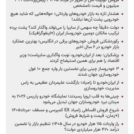
فروش کوییک اس از امروز در مرداد ۱۴۰۵ / پیش‌پرداخت ۴۹۹
میلیون و قیمت نامشخص
هشدار تازه به بازار خودروهای وارداتی؛ حواله‌هایی که شاید هیچ
خودرویی پشت آن‌ها نباشد!
دولت دقیقاً چه سهمی از سایپا را می‌تواند واگذار کند؟ پشت پرده
ترکیب مالکان دومین خودروساز ایران (+اینفوگرافیک)
رکوردشکنی فروش خودروهای برقی در انگلیس؛ بهترین عملکرد
بازار خودرو در ۶ سال اخیر
پزشکیان: بعد از ایران‌خودرو، نوبت واگذاری سایپاست؛ وزیر
اقتصاد را هم برای همین استیضاح کردند
۳ خودروساز چینی برای نخستین بار وارد جمع ۱۰ غول
خودروسازی جهان شدند
از ایران‌خودرو تا زامیاد؛ بازگشت علیمردان عظیمی به راس
مدیریت خودروسازی
چینی‌ها به قلب اروپا رسیدند؛ نمایشگاه خودرو پاریس ۲۰۲۶ به
میدان نبرد خودروسازان جهان تبدیل می‌شود
شروع فروش اقساطی زامیاد EX کمپرسی و مسقف -مرداد۱۴۰۵
(+زمان، قیمت و شرایط فروش)
راز واردات ۷۵ هزار خودرو در سال ۱۴۰۵؛ تنظیم بازار یا تضمین
درآمد ۴۲۰ هزار میلیاردی دولت؟