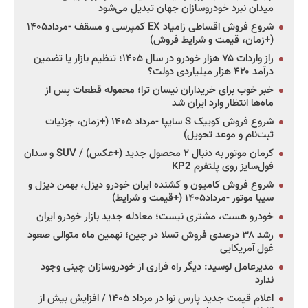
میدان نبرد خودروسازان جهان تبدیل می‌شود
شروع فروش اقساطی زامیاد EX کمپرسی و مسقف -مرداد۱۴۰۵
(+زمان، قیمت و شرایط فروش)
راز واردات ۷۵ هزار خودرو در سال ۱۴۰۵؛ تنظیم بازار یا تضمین
درآمد ۴۲۰ هزار میلیاردی دولت؟
خبر خوب برای خریداران نیسان ترا؛ محموله قطعات پس از
ماه‌ها انتظار وارد ایران شد
شروع فروش کوییک S سایپا -مرداد ۱۴۰۵ (+زمان، جزئیات
ثبت‌نام و موعد تحویل)
کرمان موتور به دنبال ۲ محصول جدید (+عکس) / SUV و سدان
فول‌سایز روی پلتفرم KP2
شروع فروش کامیون و کشنده ایران خودرو دیزل، بهمن دیزل و
سیبا موتور -مرداد۱۴۰۵ (+قیمت و شرایط)
خودرو هست، مشتری نیست؛ معادله جدید بازار خودرو ایران
رشد ۳۸ درصدی فروش تسلا در چین؛ نهمین ماه متوالی صعود
غول آمریکایی
مدیرعامل لوسید: دیگر راه فراری از خودروسازان چینی وجود
ندارد
اعلام قیمت جدید پارس نوا در مرداد ۱۴۰۵ / افزایش بیش از