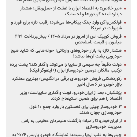
شرایط جدید فرایند ثبت سفارش خودروهای سواری اعلام شد
«تیر خلاص» به اقتصاد ایران با غفلت از حمل‌ونقل؛ هشدار
درباره آینده کریدورها و لجستیک
فولکس‌واگن وارد جنگ پیکاپ‌ها می‌شود؛ رقیب تازه برای فورد و
شورولت در آمریکا
فروش کوییک اس از امروز در مرداد ۱۴۰۵ / پیش‌پرداخت ۴۹۹
میلیون و قیمت نامشخص
هشدار تازه به بازار خودروهای وارداتی؛ حواله‌هایی که شاید هیچ
خودرویی پشت آن‌ها نباشد!
دولت دقیقاً چه سهمی از سایپا را می‌تواند واگذار کند؟ پشت پرده
ترکیب مالکان دومین خودروساز ایران (+اینفوگرافیک)
رکوردشکنی فروش خودروهای برقی در انگلیس؛ بهترین عملکرد
بازار خودرو در ۶ سال اخیر
پزشکیان: بعد از ایران‌خودرو، نوبت واگذاری سایپاست؛ وزیر
اقتصاد را هم برای همین استیضاح کردند
۳ خودروساز چینی برای نخستین بار وارد جمع ۱۰ غول
خودروسازی جهان شدند
از ایران‌خودرو تا زامیاد؛ بازگشت علیمردان عظیمی به راس
مدیریت خودروسازی
چینی‌ها به قلب اروپا رسیدند؛ نمایشگاه خودرو پاریس ۲۰۲۶ به