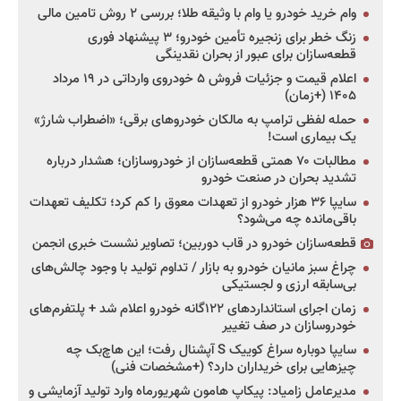
وام خرید خودرو یا وام با وثیقه طلا؛ بررسی ۲ روش تامین مالی
زنگ خطر برای زنجیره تأمین خودرو؛ ۳ پیشنهاد فوری
قطعه‌سازان برای عبور از بحران نقدینگی
اعلام قیمت و جزئیات فروش ۵ خودروی وارداتی در ۱۹ مرداد
۱۴۰۵ (+زمان)
حمله لفظی ترامپ به مالکان خودروهای برقی؛ «اضطراب شارژ»
یک بیماری است!
مطالبات ۷۰ همتی قطعه‌سازان از خودروسازان؛ هشدار درباره
تشدید بحران در صنعت خودرو
سایپا ۳۶ هزار خودرو از تعهدات معوق را کم کرد؛ تکلیف تعهدات
باقی‌مانده چه می‌شود؟
قطعه‌سازان خودرو در قاب دوربین؛ تصاویر نشست خبری انجمن
چراغ سبز مانیان خودرو به بازار / تداوم تولید با وجود چالش‌های
بی‌سابقه ارزی و لجستیکی
زمان اجرای استانداردهای ۱۲۲گانه خودرو اعلام شد + پلتفرم‌های
خودروسازان در صف تغییر
سایپا دوباره سراغ کوییک S آپشنال رفت؛ این هاچ‌بک چه
چیزهایی برای خریداران دارد؟ (+مشخصات فنی)
مدیرعامل زامیاد: پیکاپ هامون شهریورماه وارد تولید آزمایشی و