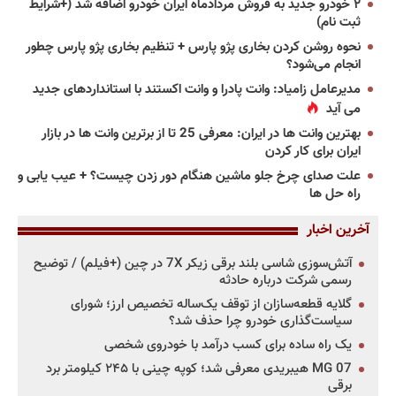
۲ خودرو جدید به فروش مردادماه ایران خودرو اضافه شد (+شرایط
ثبت نام)
نحوه روشن کردن بخاری پژو پارس + تنظیم بخاری پژو پارس چطور
انجام می‌شود؟
مدیرعامل زامیاد: وانت پادرا و وانت اکستند با استانداردهای جدید
می آید
بهترین وانت ها در ایران: معرفی 25 تا از برترین وانت ها در بازار
ایران برای کار کردن
علت صدای چرخ جلو ماشین هنگام دور زدن چیست؟ + عیب یابی و
راه حل ها
آخرین اخبار
آتش‌سوزی شاسی بلند برقی زیکر 7X در چین (+فیلم) / توضیح
رسمی شرکت درباره حادثه
گلایه قطعه‌سازان از توقف یک‌ساله تخصیص ارز؛ شورای
سیاست‌گذاری خودرو چرا حذف شد؟
یک راه ساده برای کسب درآمد با خودروی شخصی
MG 07 هیبریدی معرفی شد؛ کوپه چینی با ۲۴۵ کیلومتر برد
برقی