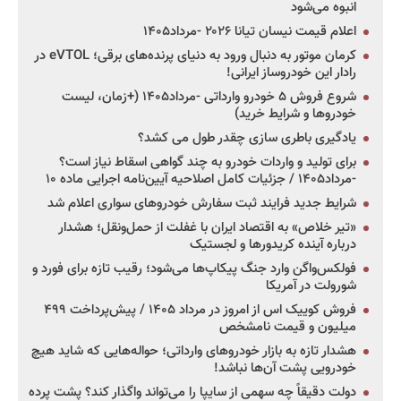
انبوه می‌شود
اعلام قیمت نیسان تیانا ۲۰۲۶ -مرداد۱۴۰۵
کرمان موتور به دنبال ورود به دنیای پرنده‌های برقی؛ eVTOL در
رادار این خودروساز ایرانی!
شروع فروش ۵ خودرو وارداتی -مرداد۱۴۰۵ (+زمان، لیست
خودروها و شرایط خرید)
یادگیری باطری سازی چقدر طول می کشد؟
برای تولید و واردات خودرو به چند گواهی اسقاط نیاز است؟
-مرداد۱۴۰۵ / جزئیات کامل اصلاحیه آیین‌نامه اجرایی ماده ۱۰
شرایط جدید فرایند ثبت سفارش خودروهای سواری اعلام شد
«تیر خلاص» به اقتصاد ایران با غفلت از حمل‌ونقل؛ هشدار
درباره آینده کریدورها و لجستیک
فولکس‌واگن وارد جنگ پیکاپ‌ها می‌شود؛ رقیب تازه برای فورد و
شورولت در آمریکا
فروش کوییک اس از امروز در مرداد ۱۴۰۵ / پیش‌پرداخت ۴۹۹
میلیون و قیمت نامشخص
هشدار تازه به بازار خودروهای وارداتی؛ حواله‌هایی که شاید هیچ
خودرویی پشت آن‌ها نباشد!
دولت دقیقاً چه سهمی از سایپا را می‌تواند واگذار کند؟ پشت پرده