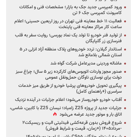
ورود کمپرسی جدید جک به بازار؛ مشخصات فنی و امکانات
کامیونت کمپرسی جک ۶ تن
فعالیت ۱۱ خط معاینه فنی تهران در روز اربعین حسینی؛ اعلام
ساعت کار مراکز معاینه فنی پایتخت
از تولید فنر خودرو تا تولد یک نماد بورسی؛ روایت سفر به قلب
فنرسازی زر گلپایگان
استاندار گیلان: تردد خودروهای پلاک منطقه آزاد انزلی در ۵
استان شمالی بلامانع شد
ماشاله وردینی مدیرعامل شرکت گواه شد
صدور مجوز واردات اتوبوس‌های کارکرده زیر ۵ سال؛ چراغ سبز
دولت برای نوسازی ناوگان حمل‌ونقل عمومی
پیگیری تحویل خودروهای پرشیا خودرو از طریق میز خدمات
سراسری (+راهنمای کامل)
آفتاب خودرو خودروساز می‌شود؛ اعلام جزئیات در آینده نزدیک
جزئیات جدید از پروژه Z25 زامیاد؛ نیسان Z25 با کابین، شاسی،
اتاق بار و موتور جدید عرضه می‌شود
شروع فروش بدون قرعه‌کشی فیدلیتی الیت و ریسپکت۲
-مرداد۱۴۰۵ (+زمان، قیمت و شرایط فروش)
شروع ثبت‌نام چانگان CS۵۵ پلاس از امروز -مرداد۱۴۰۵