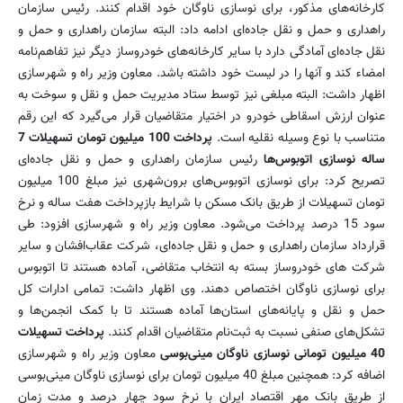
کارخانه‌های مذکور، برای نوسازی ناوگان خود اقدام کنند. رئیس سازمان
راهداری و حمل و نقل جاده‌ای ادامه داد: البته سازمان راهداری و حمل و
نقل جاده‌ای آمادگی دارد با سایر کارخانه‌های خودروساز دیگر نیز تفاهم‌نامه
امضاء کند و آنها را در لیست خود داشته باشد. معاون وزیر راه و شهرسازی
اظهار داشت: البته مبلغی نیز توسط ستاد مدیریت حمل و نقل و سوخت به
عنوان ارزش اسقاطی خودرو‌ در اختیار متقاضیان قرار می‌گیرد که این رقم
متناسب با نوع وسیله نقلیه است.
پرداخت 100 میلیون تومان تسهیلات 7
ساله نوسازی اتوبوس‌ها
رئیس سازمان راهداری و حمل و نقل جاده‌ای
تصریح کرد: برای نوسازی اتوبوس‌های برون‌شهری نیز مبلغ 100 میلیون
تومان تسهیلات از طریق بانک مسکن با شرایط بازپرداخت هفت ساله و نرخ
سود 15 درصد پرداخت می‌شود. معاون وزیر راه و شهرسازی افزود: طی
قرارداد سازمان راهداری و حمل و نقل جاده‌ای، شرکت عقاب‌افشان و سایر
شرکت های خودروساز بسته به انتخاب متقاضی، آماده هستند تا اتوبوس
برای نوسازی ناوگان اختصاص دهند. وی اظهار داشت: تمامی ادارات کل
حمل و نقل و پایانه‌های استان‌ها آماده هستند تا با کمک انجمن‌ها و
تشکل‌های صنفی نسبت به ثبت‌نام متقاضیان اقدام کنند.
پرداخت تسهیلات
40 میلیون تومانی نوسازی ناوگان مینی‌بوسی
معاون وزیر راه و شهرسازی
اضافه کرد: همچنین مبلغ 40 میلیون تومان برای نوسازی ناوگان مینی‌بوسی
از طریق بانک مهر اقتصاد ایران با نرخ سود چهار درصد و مدت زمان