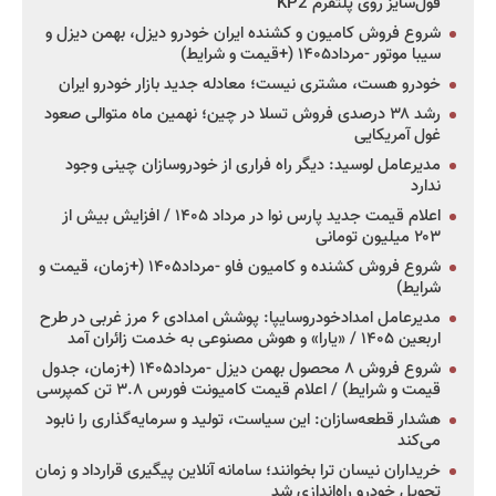
فول‌سایز روی پلتفرم KP2
شروع فروش کامیون و کشنده ایران خودرو دیزل، بهمن دیزل و
سیبا موتور -مرداد۱۴۰۵ (+قیمت و شرایط)
خودرو هست، مشتری نیست؛ معادله جدید بازار خودرو ایران
رشد ۳۸ درصدی فروش تسلا در چین؛ نهمین ماه متوالی صعود
غول آمریکایی
مدیرعامل لوسید: دیگر راه فراری از خودروسازان چینی وجود
ندارد
اعلام قیمت جدید پارس نوا در مرداد ۱۴۰۵ / افزایش بیش از
۲۰۳ میلیون تومانی
شروع فروش کشنده و کامیون فاو -مرداد۱۴۰۵ (+زمان، قیمت و
شرایط)
مدیرعامل امدادخودروسایپا: پوشش امدادی ۶ مرز غربی در طرح
اربعین ۱۴۰۵ / «یارا» و هوش مصنوعی به خدمت زائران آمد
شروع فروش ۸ محصول بهمن دیزل -مرداد۱۴۰۵ (+زمان، جدول
قیمت و شرایط) / اعلام قیمت کامیونت فورس ۳.۸ تن کمپرسی
هشدار قطعه‌سازان: این سیاست، تولید و سرمایه‌گذاری را نابود
می‌کند
خریداران نیسان ترا بخوانند؛ سامانه آنلاین پیگیری قرارداد و زمان
تحویل خودرو راه‌اندازی شد