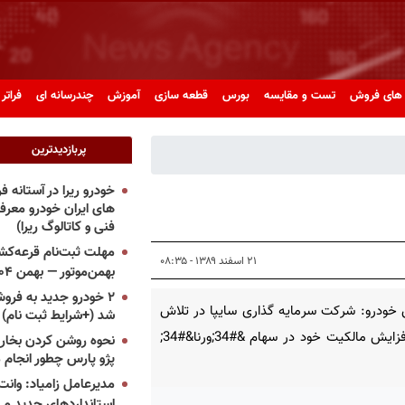
های فروش
تست و مقایسه
بورس
قطعه سازی
آموزش
چندرسانه ای
فراتر 
پربازدیدترین
خودرو ریرا در آستانه 
های ایران خودرو معر
فنی و کاتالوگ ریرا)
مهلت ثبت‌نام قرعه‌کشی
۲۱ اسفند ۱۳۸۹ - ۰۸:۳۵
بهمن‌موتور — بهمن ۱۴۰۴
۲ خودرو جدید به فروش
خودرو: شرکت سرمایه گذاری سایپا در تلاش
شد (+شرایط ثبت نام)
برای افزایش مالکیت خود در سهام &#34;ورنا&#34;
نحوه روشن کردن بخاری
پژو پارس چطور انجام 
مدیرعامل زامیاد: وانت 
استانداردهای جدید می