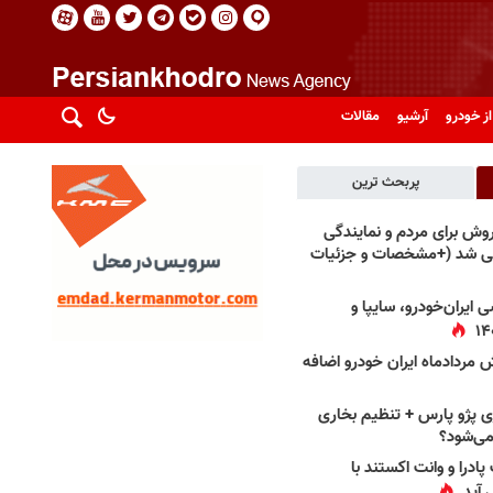
از خودرو
آرشیو
مقالات
پربحث ترین
فروش برای مردم و نمایندگی
فی شد (+مشخصات و جزئیات
 ایران‌خودرو، سایپا و
 مردادماه ایران خودرو اضافه
 پژو پارس + تنظیم بخاری
می‌شود؟
پادرا و وانت اکستند با
 آید