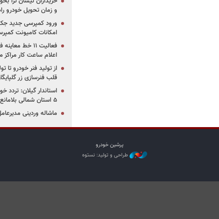
خریداران نیسان ترا بخوا
و زمان تحویل خودرو راه
ورود کمپرسی جدید جک 
امکانات کامیونت کمپرسی 
فعالیت ۱۱ خط مع
اعلام ساعت کار مراکز م
از تولید فنر خودرو تا ت
قلب فنرسازی زر گلپایگا
استاندار گیلان: تردد خو
۵ استان شمالی بلامانع شد
ماشاله وردینی مدیرعا
پرشین خودرو
طراحی و تولید: نستوه