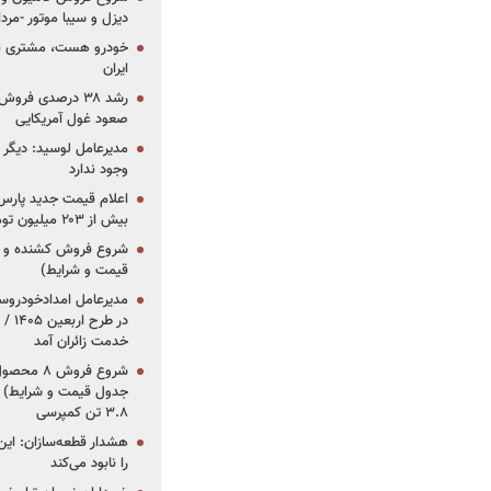
دیزل و سیبا موتور -مرداد۱۴۰۵ (+قیمت و شرای
خودرو هست، مشتری نیس
ایران
رشد ۳۸ درصدی فر
صعود غول آمریکایی
مدیرعامل لوسید: دیگر ر
وجود ندارد
بیش از ۲۰۳ میلیون تومانی
قیمت و شرایط)
در ط
خدمت زائران آمد
جدول قیمت و شرایط) /
۳.۸ تن کمپرسی
هشدار قطعه‌سازان: این
را نابود می‌کند