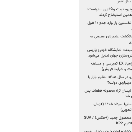
خودرو، نوبت واگذاری سایپاست؛
ی همین استیضاح کردند
۳ خودروساز چینی برای نخستین بار وارد جمع ۱۰ غول
د؛ بازگشت علیمردان عظیمی به
ی
سیدند؛ نمایشگاه خودرو پاریس
شروع فروش اقساطی زامیاد EX کمپرسی و مسقف
راز واردات ۷۵ هزار خودرو در سال ۱۴۰۵؛ تنظیم بازار یا
 نیسان ترا؛ محموله قطعات پس
ان شد
شروع فروش کوییک S سایپا -مرداد ۱۴۰۵ (+زمان،
 تحویل)
کرمان موتور به دنبال ۲ محصول جدید (+عکس) / SUV
رم KP2
شنده ایران خودرو دیزل، بهمن