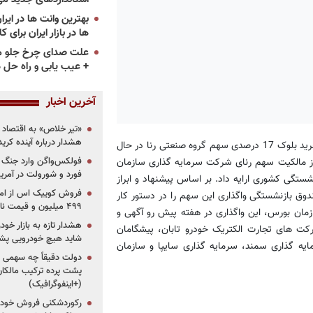
ها در بازار ایران برای ک
علت صدای چرخ جلو م
+ عیب یابی و راه حل 
آخرین اخبار
«تیر خلاص» به اقتصاد ا
هشدار درباره آینده کر
به گزارش خبرنگار «پرشین خودرو»، شرکت سرمایه گذاری سایپا برای خرید بلوک 17 درصدی سهم گروه صنعتی رنا در حال
فولکس‌واگن وارد جنگ پی
ز مالکیت سهم رنای شرکت سرمایه گذاری سازمان
فورد و شورولت در آمریک
شستگی کشوری ارایه داد. بر اساس پیشنهاد و ابراز
دوق بازنشستگی واگذاری این سهم را در دستور کار
۴۹۹ میلیون و قیمت نامشخص
مان بورس، این واگذاری در هفته پیش رو آگهی و
هشدار تازه به بازار خود
کت های تجارت الکتریک خودرو تابان، پیشگامان
شاید هیچ خودرویی پشت
ایه گذاری سمند، سرمایه گذاری سایپا و سازمان
دولت دقیقاً چه سهمی از 
پشت پرده ترکیب مالکان
(+اینفوگرافیک)
رکوردشکنی فروش خودرو