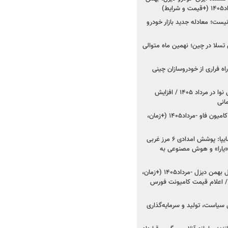
ط)
ت؛ معادله جدید بازار خودرو
وش تسلا در چین؛ نهمین ماه متوالی
اه فراری از خودروسازان چینی
اعلام قیمت جدید پارس نوا در مرداد ۱۴۰۵ / افزایش
شروع فروش کشنده و کامیون فاو -مرداد۱۴۰۵ (+زمان،
مدیرعامل امدادخودروسایپا: پوشش امدادی ۶ مرز غربی
رح اربعین ۱۴۰۵ / «یارا» و هوش مصنوعی به
شروع فروش ۸ محصول بهمن دیزل -مرداد۱۴۰۵ (+زمان،
 اعلام قیمت کامیونت فورس
 سیاست، تولید و سرمایه‌گذاری