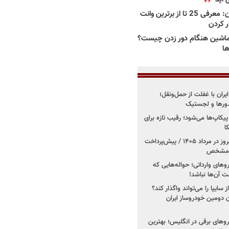
بهترین وانت ها در ایران: معرفی 25 تا از برترین وانت
ار کردن
اشین هنگام دور زدن چیست؟
ها
یران با غفلت از حمل‌ونقل؛
یدورها و لجستیک
کاپ‌ها می‌شود؛ رقیب تازه برای
ا
فروش کوییک اس از امروز در مرداد ۱۴۰۵ / پیش‌پرداخت
روهای وارداتی؛ حواله‌هایی که
 آن‌ها نباشد!
سایپا را می‌تواند واگذار کند؟
 دومین خودروساز ایران
های برقی در انگلیس؛ بهترین