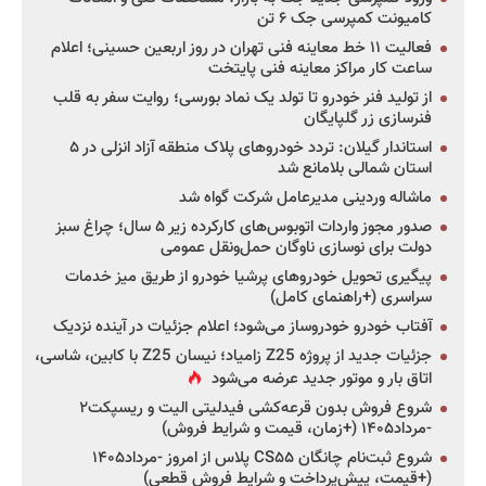
کامیونت کمپرسی جک ۶ تن
فعالیت ۱۱ خط معاینه فنی تهران در روز اربعین حسینی؛ اعلام
ساعت کار مراکز معاینه فنی پایتخت
از تولید فنر خودرو تا تولد یک نماد بورسی؛ روایت سفر به قلب
فنرسازی زر گلپایگان
استاندار گیلان: تردد خودروهای پلاک منطقه آزاد انزلی در ۵
استان شمالی بلامانع شد
ماشاله وردینی مدیرعامل شرکت گواه شد
صدور مجوز واردات اتوبوس‌های کارکرده زیر ۵ سال؛ چراغ سبز
دولت برای نوسازی ناوگان حمل‌ونقل عمومی
پیگیری تحویل خودروهای پرشیا خودرو از طریق میز خدمات
سراسری (+راهنمای کامل)
آفتاب خودرو خودروساز می‌شود؛ اعلام جزئیات در آینده نزدیک
جزئیات جدید از پروژه Z25 زامیاد؛ نیسان Z25 با کابین، شاسی،
اتاق بار و موتور جدید عرضه می‌شود
شروع فروش بدون قرعه‌کشی فیدلیتی الیت و ریسپکت۲
-مرداد۱۴۰۵ (+زمان، قیمت و شرایط فروش)
شروع ثبت‌نام چانگان CS۵۵ پلاس از امروز -مرداد۱۴۰۵
(+قیمت، پیش‌پرداخت و شرایط فروش قطعی)