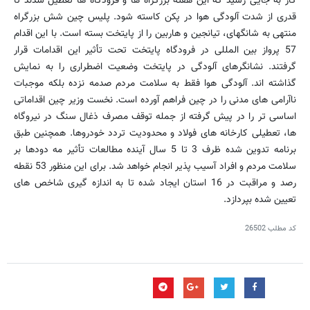
کار به جایی رسید که این هفته بزرگراه ها و فرودگاه ها تعطیل شدند تا
قدری از شدت آلودگی هوا در پکن کاسته شود. پلیس چین شش بزرگراه
منتهی به شانگهای، تیانجین و هاربین را از پایتخت بسته است. با این اقدام
57 پرواز بین المللی در فرودگاه پایتخت تحت تأثیر این اقدامات قرار
گرفتند. نشانگرهای آلودگی در پایتخت وضعیت اضطراری را به نمایش
گذاشته اند. آلودگی هوا فقط به سلامت مردم صدمه نزده بلکه موجبات
ناآرامی های مدنی را در چین فراهم آورده است. نخست وزیر چین اقداماتی
اساسی تر را در پیش گرفته از جمله توقف مصرف ذغال سنگ در نیروگاه
ها، تعطیلی کارخانه های فولاد و محدودیت تردد خودروها. همچنین طبق
برنامه تدوین شده ظرف 3 تا 5 سال آینده مطالعات تأثیر مه دودها بر
سلامت مردم و افراد آسیب پذیر انجام خواهد شد. برای این منظور 53 نقطه
رصد و مراقبت در 16 استان ایجاد شده تا به اندازه گیری شاخص های
تعیین شده بپردازد.
کد مطلب
26502