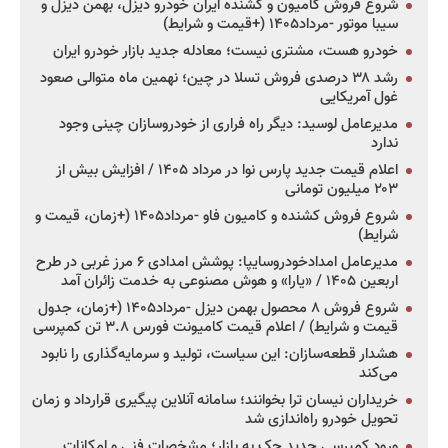
شروع فروش کامیون و کشنده ایران خودرو دیزل، بهمن دیزل و
سیبا موتور -مرداد۱۴۰۵ (+قیمت و شرایط)
خودرو هست، مشتری نیست؛ معادله جدید بازار خودرو ایران
رشد ۳۸ درصدی فروش تسلا در چین؛ نهمین ماه متوالی صعود
غول آمریکایی
مدیرعامل لوسید: دیگر راه فراری از خودروسازان چینی وجود
ندارد
اعلام قیمت جدید پارس نوا در مرداد ۱۴۰۵ / افزایش بیش از
۲۰۳ میلیون تومانی
شروع فروش کشنده و کامیون فاو -مرداد۱۴۰۵ (+زمان، قیمت و
شرایط)
مدیرعامل امدادخودروسایپا: پوشش امدادی ۶ مرز غربی در طرح
اربعین ۱۴۰۵ / «یارا» و هوش مصنوعی به خدمت زائران آمد
شروع فروش ۸ محصول بهمن دیزل -مرداد۱۴۰۵ (+زمان، جدول
قیمت و شرایط) / اعلام قیمت کامیونت فورس ۳.۸ تن کمپرسی
هشدار قطعه‌سازان: این سیاست، تولید و سرمایه‌گذاری را نابود
می‌کند
خریداران نیسان ترا بخوانند؛ سامانه آنلاین پیگیری قرارداد و زمان
تحویل خودرو راه‌اندازی شد
ورود کمپرسی جدید جک به بازار؛ مشخصات فنی و امکانات