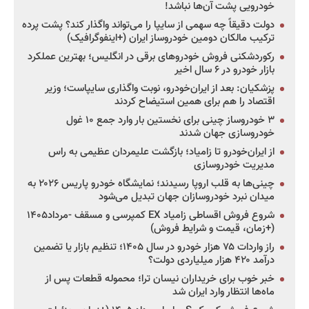
خودرویی پشت آن‌ها نباشد!
دولت دقیقاً چه سهمی از سایپا را می‌تواند واگذار کند؟ پشت پرده
ترکیب مالکان دومین خودروساز ایران (+اینفوگرافیک)
رکوردشکنی فروش خودروهای برقی در انگلیس؛ بهترین عملکرد
بازار خودرو در ۶ سال اخیر
پزشکیان: بعد از ایران‌خودرو، نوبت واگذاری سایپاست؛ وزیر
اقتصاد را هم برای همین استیضاح کردند
۳ خودروساز چینی برای نخستین بار وارد جمع ۱۰ غول
خودروسازی جهان شدند
از ایران‌خودرو تا زامیاد؛ بازگشت علیمردان عظیمی به راس
مدیریت خودروسازی
چینی‌ها به قلب اروپا رسیدند؛ نمایشگاه خودرو پاریس ۲۰۲۶ به
میدان نبرد خودروسازان جهان تبدیل می‌شود
شروع فروش اقساطی زامیاد EX کمپرسی و مسقف -مرداد۱۴۰۵
(+زمان، قیمت و شرایط فروش)
راز واردات ۷۵ هزار خودرو در سال ۱۴۰۵؛ تنظیم بازار یا تضمین
درآمد ۴۲۰ هزار میلیاردی دولت؟
خبر خوب برای خریداران نیسان ترا؛ محموله قطعات پس از
ماه‌ها انتظار وارد ایران شد