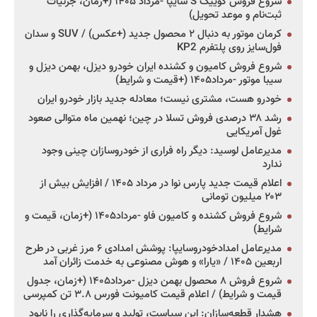
شروع فروش کوییک S سایپا -مرداد ۱۴۰۵ (+زمان، جزئیات
ثبت‌نام و موعد تحویل)
کرمان موتور به دنبال ۲ محصول جدید (+عکس) / SUV و سدان
فول‌سایز روی پلتفرم KP2
شروع فروش کامیون و کشنده ایران خودرو دیزل، بهمن دیزل و
سیبا موتور -مرداد۱۴۰۵ (+قیمت و شرایط)
خودرو هست، مشتری نیست؛ معادله جدید بازار خودرو ایران
رشد ۳۸ درصدی فروش تسلا در چین؛ نهمین ماه متوالی صعود
غول آمریکایی
مدیرعامل لوسید: دیگر راه فراری از خودروسازان چینی وجود
ندارد
اعلام قیمت جدید پارس نوا در مرداد ۱۴۰۵ / افزایش بیش از
۲۰۳ میلیون تومانی
شروع فروش کشنده و کامیون فاو -مرداد۱۴۰۵ (+زمان، قیمت و
شرایط)
مدیرعامل امدادخودروسایپا: پوشش امدادی ۶ مرز غربی در طرح
اربعین ۱۴۰۵ / «یارا» و هوش مصنوعی به خدمت زائران آمد
شروع فروش ۸ محصول بهمن دیزل -مرداد۱۴۰۵ (+زمان، جدول
قیمت و شرایط) / اعلام قیمت کامیونت فورس ۳.۸ تن کمپرسی
هشدار قطعه‌سازان: این سیاست، تولید و سرمایه‌گذاری را نابود